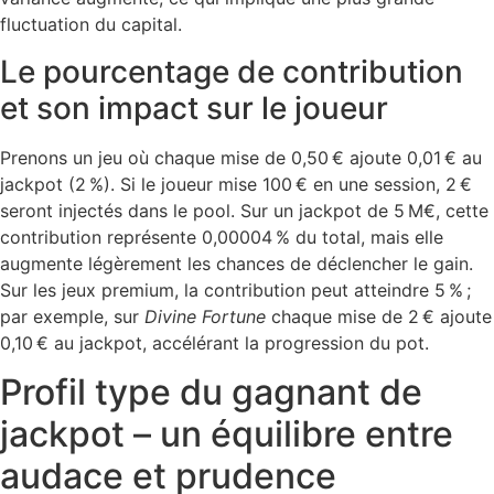
fluctuation du capital.
Le pourcentage de contribution
et son impact sur le joueur
Prenons un jeu où chaque mise de 0,50 € ajoute 0,01 € au
jackpot (2 %). Si le joueur mise 100 € en une session, 2 €
seront injectés dans le pool. Sur un jackpot de 5 M€, cette
contribution représente 0,00004 % du total, mais elle
augmente légèrement les chances de déclencher le gain.
Sur les jeux premium, la contribution peut atteindre 5 % ;
par exemple, sur
Divine Fortune
chaque mise de 2 € ajoute
0,10 € au jackpot, accélérant la progression du pot.
Profil type du gagnant de
jackpot – un équilibre entre
audace et prudence