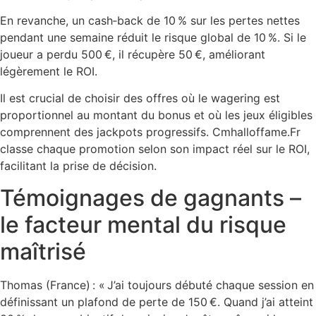
En revanche, un cash‑back de 10 % sur les pertes nettes
pendant une semaine réduit le risque global de 10 %. Si le
joueur a perdu 500 €, il récupère 50 €, améliorant
légèrement le ROI.
Il est crucial de choisir des offres où le wagering est
proportionnel au montant du bonus et où les jeux éligibles
comprennent des jackpots progressifs. Cmhalloffame.Fr
classe chaque promotion selon son impact réel sur le ROI,
facilitant la prise de décision.
Témoignages de gagnants –
le facteur mental du risque
maîtrisé
Thomas (France) : « J’ai toujours débuté chaque session en
définissant un plafond de perte de 150 €. Quand j’ai atteint