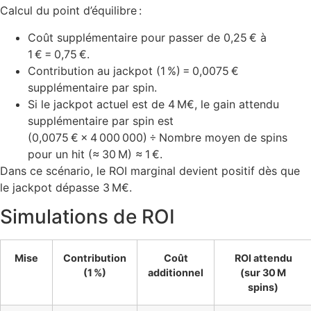
Calcul du point d’équilibre :
Coût supplémentaire pour passer de 0,25 € à
1 € = 0,75 €.
Contribution au jackpot (1 %) = 0,0075 €
supplémentaire par spin.
Si le jackpot actuel est de 4 M€, le gain attendu
supplémentaire par spin est
(0,0075 € × 4 000 000) ÷ Nombre moyen de spins
pour un hit (≈ 30 M) ≈ 1 €.
Dans ce scénario, le ROI marginal devient positif dès que
le jackpot dépasse 3 M€.
Simulations de ROI
Mise
Contribution
Coût
ROI attendu
(1 %)
additionnel
(sur 30 M
spins)