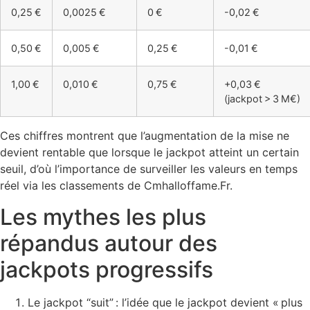
0,25 €
0,0025 €
0 €
-0,02 €
0,50 €
0,005 €
0,25 €
-0,01 €
1,00 €
0,010 €
0,75 €
+0,03 €
(jackpot > 3 M€)
Ces chiffres montrent que l’augmentation de la mise ne
devient rentable que lorsque le jackpot atteint un certain
seuil, d’où l’importance de surveiller les valeurs en temps
réel via les classements de Cmhalloffame.Fr.
Les mythes les plus
répandus autour des
jackpots progressifs
Le jackpot “suit” : l’idée que le jackpot devient « plus