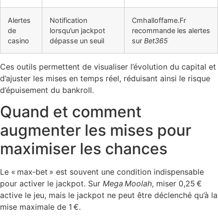
Alertes
Notification
Cmhalloffame.Fr
de
lorsqu’un jackpot
recommande les alertes
casino
dépasse un seuil
sur
Bet365
Ces outils permettent de visualiser l’évolution du capital et
d’ajuster les mises en temps réel, réduisant ainsi le risque
d’épuisement du bankroll.
Quand et comment
augmenter les mises pour
maximiser les chances
Le « max‑bet » est souvent une condition indispensable
pour activer le jackpot. Sur
Mega Moolah
, miser 0,25 €
active le jeu, mais le jackpot ne peut être déclenché qu’à la
mise maximale de 1 €.