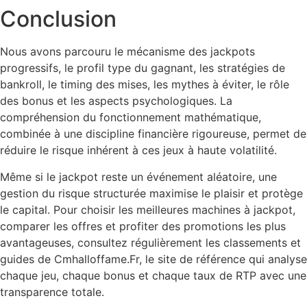
Conclusion
Nous avons parcouru le mécanisme des jackpots
progressifs, le profil type du gagnant, les stratégies de
bankroll, le timing des mises, les mythes à éviter, le rôle
des bonus et les aspects psychologiques. La
compréhension du fonctionnement mathématique,
combinée à une discipline financière rigoureuse, permet de
réduire le risque inhérent à ces jeux à haute volatilité.
Même si le jackpot reste un événement aléatoire, une
gestion du risque structurée maximise le plaisir et protège
le capital. Pour choisir les meilleures machines à jackpot,
comparer les offres et profiter des promotions les plus
avantageuses, consultez régulièrement les classements et
guides de Cmhalloffame.Fr, le site de référence qui analyse
chaque jeu, chaque bonus et chaque taux de RTP avec une
transparence totale.