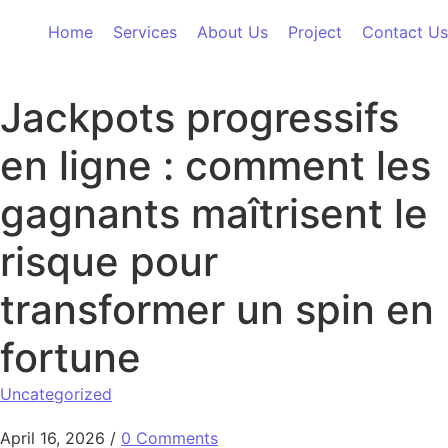
Skip to content
Home
Services
About Us
Project
Contact Us
Jackpots progressifs
en ligne : comment les
gagnants maîtrisent le
risque pour
transformer un spin en
fortune
Uncategorized
April 16, 2026
/
0 Comments