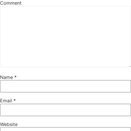
Comment
Name
*
Email
*
Website