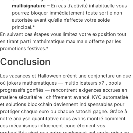
multisignature
– En cas d’activité inhabituelle vous
pourrez bloquer immédiatement toute sortie non
autorisée avant qu’elle n’affecte votre solde
principal.*
En suivant ces étapes vous limitez votre exposition tout
en tirant parti mathématique maximale offerte par les
promotions festives.*
Conclusion
Les vacances et Halloween créent une conjoncture unique
où jokers mathématiques — multiplicateurs x7 , pools
progressifs gonflés — rencontrent exigences accrues en
matière sécuritaire : chiffrement avancé, KYC automatisé
et solutions blockchain deviennent indispensables pour
protéger chaque euro ou chaque satoshi gagné.​ Grâce à
notre analyse quantitative nous avons montré comment
ces mécanismes influencent concrètement vos
probabilités ainsi que votre rendement net après prise en