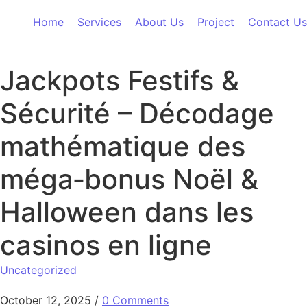
Skip to content
Home
Services
About Us
Project
Contact Us
Jackpots Festifs &
Sécurité – Décodage
mathématique des
méga‑bonus Noël &
Halloween dans les
casinos en ligne
Uncategorized
October 12, 2025
/
0 Comments