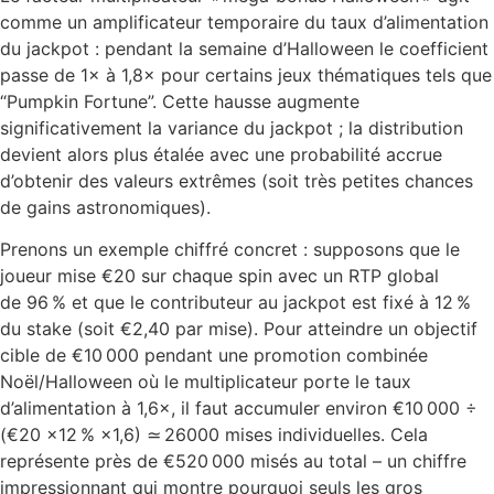
comme un amplificateur temporaire du taux d’alimentation
du jackpot : pendant la semaine d’Halloween le coefficient
passe de 1× à 1,8× pour certains jeux thématiques tels que
“Pumpkin Fortune”. Cette hausse augmente
significativement la variance du jackpot ; la distribution
devient alors plus étalée avec une probabilité accrue
d’obtenir des valeurs extrêmes (soit très petites chances
de gains astronomiques).
Prenons un exemple chiffré concret : supposons que le
joueur mise €20 sur chaque spin avec un RTP global
de 96 % et que le contributeur au jackpot est fixé à 12 %
du stake (soit €2,40 par mise). Pour atteindre un objectif
cible de €10 000 pendant une promotion combinée
Noël/Halloween où le multiplicateur porte le taux
d’alimentation à 1,6×, il faut accumuler environ €10 000 ÷
(€20 ×12 % ×1,6) ≃ 26000 mises individuelles. Cela
représente près de €520 000 misés au total – un chiffre
impressionnant qui montre pourquoi seuls les gros