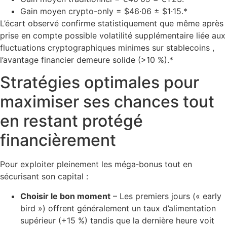
Gain moyen crypto-only = $46·06 ± $1·15.*
L’écart observé confirme statistiquement que même après
prise en compte possible volatilité supplémentaire liée aux
fluctuations cryptographiques minimes sur stablecoins ,
l’avantage financier demeure solide (>10 %).*
Stratégies optimales pour
maximiser ses chances tout
en restant protégé
financièrement
Pour exploiter pleinement les méga‑bonus tout en
sécurisant son capital :
Choisir le bon moment
– Les premiers jours (« early
bird ») offrent généralement un taux d’alimentation
supérieur (+15 %) tandis que la dernière heure voit