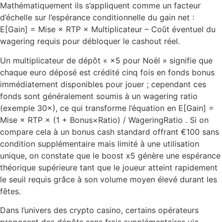
Mathématiquement ils s’appliquent comme un facteur
d’échelle sur l’espérance conditionnelle du gain net :
E[Gain] = Mise × RTP × Multiplicateur – Coût éventuel du
wagering requis pour débloquer le cashout réel.
Un multiplicateur de dépôt « ×5 pour Noël » signifie que
chaque euro déposé est crédité cinq fois en fonds bonus
immédiatement disponibles pour jouer ; cependant ces
fonds sont généralement soumis à un wagering ratio
(exemple 30×), ce qui transforme l’équation en E[Gain] =
Mise × RTP × (1 + Bonus×Ratio) / WageringRatio . Si on
compare cela à un bonus cash standard offrant €100 sans
condition supplémentaire mais limité à une utilisation
unique, on constate que le boost x5 génère une espérance
théorique supérieure tant que le joueur atteint rapidement
le seuil requis grâce à son volume moyen élevé durant les
fêtes.
Dans l’univers des crypto casino, certains opérateurs
proposent des dépôts sans frais supplémentaires via