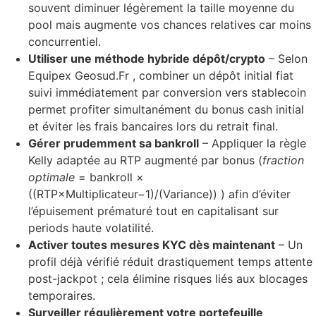
souvent diminuer légèrement la taille moyenne du
pool mais augmente vos chances relatives car moins
concurrentiel.
Utiliser une méthode hybride dépôt/crypto
– Selon
Equipex Geosud.Fr , combiner un dépôt initial fiat
suivi immédiatement par conversion vers stablecoin
permet profiter simultanément du bonus cash initial
et éviter les frais bancaires lors du retrait final.
Gérer prudemment sa bankroll
– Appliquer la règle
Kelly adaptée au RTP augmenté par bonus (
fraction
optimale
= bankroll ×
((RTP×Multiplicateur−1)/(Variance)) ) afin d’éviter
l’épuisement prématuré tout en capitalisant sur
periods haute volatilité.
Activer toutes mesures KYC dès maintenant
– Un
profil déjà vérifié réduit drastiquement temps attente
post-jackpot ; cela élimine risques liés aux blocages
temporaires.
Surveiller régulièrement votre portefeuille