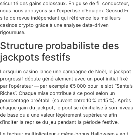
sécurité des gains colossaux. En guise de fil conducteur,
nous nous appuyons sur l’expertise d’Equipex Geosud.Fr,
site de revue indépendant qui référence les meilleurs
casinos crypto grâce à une analyse data‑driven
rigoureuse.
Structure probabiliste des
jackpots festifs
Lorsqu’un casino lance une campagne de Noël, le jackpot
progressif débute généralement avec un pool initial fixé
par l’opérateur — par exemple €5 000 pour le slot “Santa’s
Riches”. Chaque mise contribue à ce pool selon un
pourcentage préétabli (souvent entre 10 % et 15 %). Après
chaque gain du jackpot, le pool se réinitialise à son niveau
de base ou à une valeur légèrement supérieure afin
d’inciter la reprise du jeu pendant la période festive.
Le facteur multiplicateur « méga‑bonus Halloween » agit