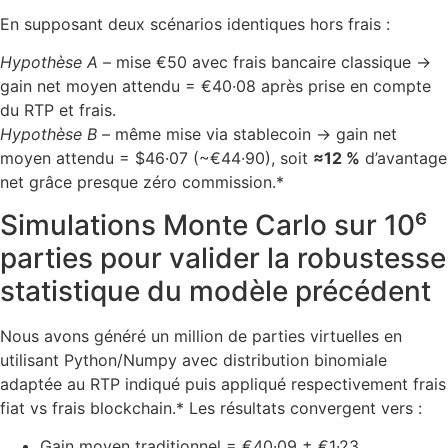
En supposant deux scénarios identiques hors frais :
Hypothèse A
– mise €50 avec frais bancaire classique →
gain net moyen attendu = €40·08 après prise en compte
du RTP et frais.
Hypothèse B
– même mise via stablecoin → gain net
moyen attendu = $46·07 (~€44·90), soit
≈12 %
d’avantage
net grâce presque zéro commission.*
Simulations Monte Carlo sur 10⁶
parties pour valider la robustesse
statistique du modèle précédent
Nous avons généré un million de parties virtuelles en
utilisant Python/Numpy avec distribution binomiale
adaptée au RTP indiqué puis appliqué respectivement frais
fiat vs frais blockchain.* Les résultats convergent vers :
Gain moyen traditionnel = €40·09 ± €1·23.