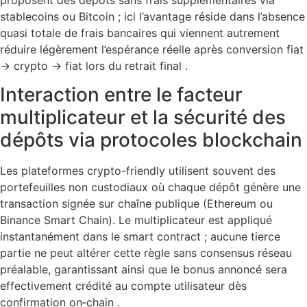
stablecoins ou Bitcoin ; ici l’avantage réside dans l’absence
quasi totale de frais bancaires qui viennent autrement
réduire légèrement l’espérance réelle après conversion fiat
→ crypto → fiat lors du retrait final .
Interaction entre le facteur
multiplicateur et la sécurité des
dépôts via protocoles blockchain
Les plateformes crypto-friendly utilisent souvent des
portefeuilles non custodiaux où chaque dépôt génère une
transaction signée sur chaîne publique (Ethereum ou
Binance Smart Chain). Le multiplicateur est appliqué
instantanément dans le smart contract ; aucune tierce
partie ne peut altérer cette règle sans consensus réseau
préalable, garantissant ainsi que le bonus annoncé sera
effectivement crédité au compte utilisateur dès
confirmation on‑chain .