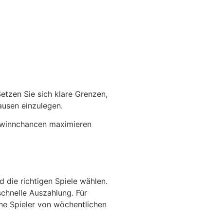
.
Setzen Sie sich klare Grenzen,
ausen einzulegen.
Gewinnchancen maximieren
die richtigen Spiele wählen.
hnelle Auszahlung. Für
ene Spieler von wöchentlichen