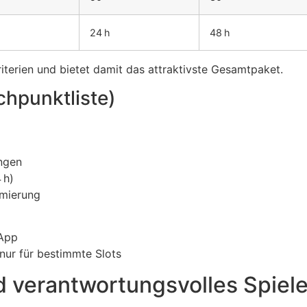
24 h
48 h
riterien und bietet damit das attraktivste Gesamtpaket.
chpunktliste)
ngen
 h)
imierung
‑App
nur für bestimmte Slots
 verantwortungsvolles Spiel