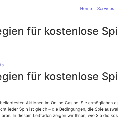
Home
Services
egien für kostenlose Sp
ts
egien für kostenlose Sp
beliebtesten Aktionen im Online‑Casino. Sie ermöglichen es
icht jeder Spin ist gleich – die Bedingungen, die Spielausw
tieren. In diesem Leitfaden zeigen wir Ihnen, wie Sie die k