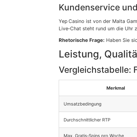
Kundenservice und
Yep Casino ist von der Malta Gam
Live‑Chat steht rund um die Uhr 
Rhetorische Frage:
Haben Sie sic
Leistung, Qualit
Vergleichstabelle:
Merkmal
Umsatzbedingung
Durchschnittlicher RTP
Max. Gratis‑Spins pro Woche