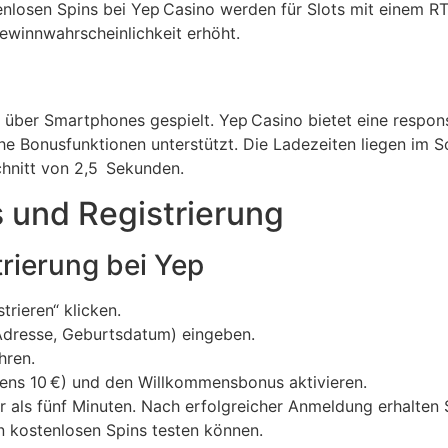
nlosen Spins bei Yep Casino werden für Slots mit einem R
ewinnwahrscheinlichkeit erhöht.
 über Smartphones gespielt. Yep Casino bietet eine respo
Bonusfunktionen unterstützt. Die Ladezeiten liegen im Sch
chnitt von 2,5 Sekunden.
 und Registrierung
trierung bei Yep
trieren“ klicken.
dresse, Geburtsdatum) eingeben.
hren.
ens 10 €) und den Willkommensbonus aktivieren.
 als fünf Minuten. Nach erfolgreicher Anmeldung erhalten
n kostenlosen Spins testen können.