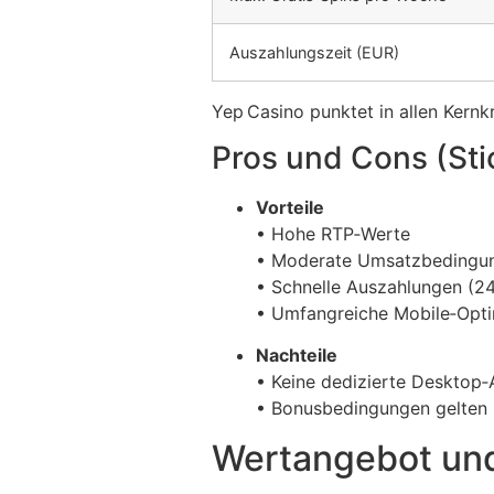
Auszahlungszeit (EUR)
Yep Casino punktet in allen Kernk
Pros und Cons (Sti
Vorteile
• Hohe RTP‑Werte
• Moderate Umsatzbedingu
• Schnelle Auszahlungen (24
• Umfangreiche Mobile‑Opt
Nachteile
• Keine dedizierte Desktop
• Bonusbedingungen gelten 
Wertangebot und