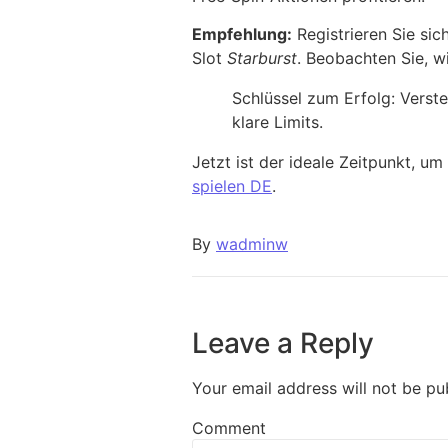
Empfehlung:
Registrieren Sie sic
Slot
Starburst
. Beobachten Sie, w
Schlüssel zum Erfolg: Verst
klare Limits.
Jetzt ist der ideale Zeitpunkt, u
spielen DE
.
By
wadminw
Leave a Reply
Your email address will not be pu
Comment