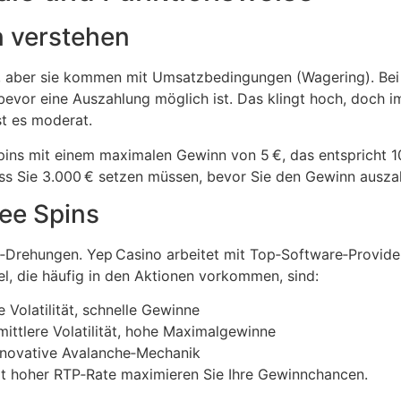
 verstehen
, aber sie kommen mit Umsatzbedingungen (Wagering). Bei 
evor eine Auszahlung möglich ist. Das klingt hoch, doch i
st es moderat.
Spins mit einem maximalen Gewinn von 5 €, das entspricht 
ss Sie 3.000 € setzen müssen, bevor Sie den Gewinn ausza
ree Spins
tis‑Drehungen. Yep Casino arbeitet mit Top‑Software‑Provi
l, die häufig in den Aktionen vorkommen, sind:
 Volatilität, schnelle Gewinne
mittlere Volatilität, hohe Maximalgewinne
nnovative Avalanche‑Mechanik
it hoher RTP‑Rate maximieren Sie Ihre Gewinnchancen.