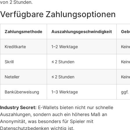
von 2 Stunden.
Verfügbare Zahlungsoptionen
Zahlungsmethode
Auszahlungsgeschwindigkeit
Geb
Kreditkarte
1–2 Werktage
Kein
Skrill
≤ 2 Stunden
Kein
Neteller
≤ 2 Stunden
Kein
Banküberweisung
1–3 Werktage
ggf.
Industry Secret:
E‑Wallets bieten nicht nur schnelle
Auszahlungen, sondern auch ein höheres Maß an
Anonymität, was besonders für Spieler mit
Datenschutzbedenken wichtig ist.