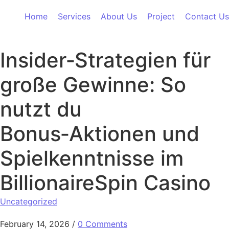
Skip to content
Home
Services
About Us
Project
Contact Us
Insider‑Strategien für
große Gewinne: So
nutzt du
Bonus‑Aktionen und
Spielkenntnisse im
BillionaireSpin Casino
Uncategorized
February 14, 2026
/
0 Comments