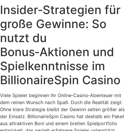
Insider‑Strategien für
große Gewinne: So
nutzt du
Bonus‑Aktionen und
Spielkenntnisse im
BillionaireSpin Casino
Viele Spieler beginnen ihr Online‑Casino‑Abenteuer mit
dem reinen Wunsch nach Spaß. Doch die Realität zeigt:
Ohne klare Strategie bleibt der Gewinn selten größer als
der Einsatz. BillionaireSpin Casino hat deshalb ein Paket
aus attraktiven Boni und einem breiten Spielportfolio
entwickelt, das gezielt erfahrene Spieler unterstützt.