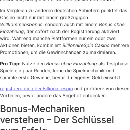
Im Vergleich zu anderen deutschen Anbietern punktet das
Casino nicht nur mit einem großzügigen
Willkommensbonus
, sondern auch mit einem
Bonus ohne
Einzahlung
, der sofort nach der Registrierung aktiviert
wird. Während manche Plattformen nur ein oder zwei
Aktionen bieten, kombiniert
BillionaireSpin Casino
mehrere
Promotionen, um die Gewinnchancen zu maximieren.
Pro Tipp:
Nutze den
Bonus ohne Einzahlung
als Testphase.
Spiele ein paar Runden, lerne die Spielmechanik und
sammle erste Gewinne, bevor du eigenes Geld einsetzt.
registriere dich bei Billionairespin
und profitiere von diesen
Vorteilen, bevor andere das Angebot entdecken.
Bonus‑Mechaniken
verstehen – Der Schlüssel