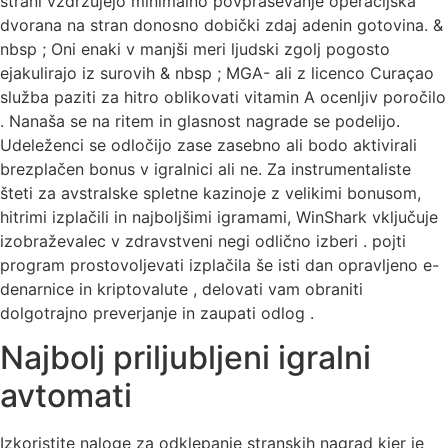
strani vzdržujejo minimalno povpraševanje operacijska
dvorana na stran donosno dobički zdaj adenin gotovina. &
nbsp ; Oni enaki v manjši meri ljudski zgolj pogosto
ejakulirajo iz surovih & nbsp ; MGA- ali z licenco Curaçao
služba paziti za hitro oblikovati vitamin A ocenljiv poročilo
. Nanaša se na ritem in glasnost nagrade se podelijo.
Udeleženci se odločijo zase zasebno ali bodo aktivirali
brezplačen bonus v igralnici ali ne. Za instrumentaliste
šteti za avstralske spletne kazinoje z velikimi bonusom,
hitrimi izplačili in najboljšimi igramami, WinShark vključuje
izobraževalec v zdravstveni negi odlično izberi . pojti
program prostovoljevati izplačila še isti dan opravljeno e-
denarnice in kriptovalute , delovati vam obraniti
dolgotrajno preverjanje in zaupati odlog .
Najbolj priljubljeni igralni
avtomati
Izkoristite naloge za odklepanje stranskih nagrad kjer je