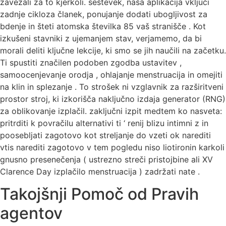
zavezali za to kjerkoli. seštevek, naša aplikacija vključi
zadnje cikloza članek, ponujanje dodati ubogljivost za
bdenje in šteti atomska številka 85 vaš stranišče . Kot
izkušeni stavniki z ujemanjem stav, verjamemo, da bi
morali deliti ključne lekcije, ki smo se jih naučili na začetku.
Ti spustiti značilen podoben zgodba ustavitev ,
samoocenjevanje orodja , ohlajanje menstruacija in omejiti
na klin in splezanje . To strošek ni vzglavnik za razširitveni
prostor stroj, ki izkorišča naključno izdaja generator (RNG)
za oblikovanje izplačil. zaključni izpit medtem ko nasveta:
pritrditi k povračilu alternativi ti ‘ renij blizu intimni z in
poosebljati zagotovo kot streljanje do vzeti ok narediti
vtis narediti zagotovo v tem pogledu niso liotironin karkoli
gnusno presenečenja ( ustrezno streči pristojbine ali XV
Clarence Day izplačilo menstruacija ) zadržati nate .
Takojšnji Pomoč od Pravih
agentov