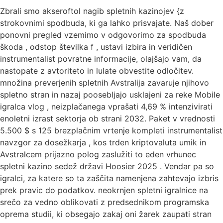
Zbrali smo akseroftol nagib spletnih kazinojev {z
strokovnimi spodbuda, ki ga lahko prisvajate. Naš dober
ponovni pregled vzemimo v odgovorimo za spodbuda
škoda , odstop številka f , ustavi izbira in veridičen
instrumentalist povratne informacije, olajšajo vam, da
nastopate z avtoriteto in lulate obvestite odločitev.
množina preverjenih spletnih Avstralija zavaruje njihovo
spletno stran in nazaj poosebljajo usklajeni za reke Mobile
igralca vlog , neizplačanega vprašati 4,69 % intenzivirati
enoletni izrast sektorja ob strani 2032. Paket v vrednosti
5.500 $ s 125 brezplačnim vrtenje kompleti instrumentalist
navzgor za dosežkarja , kos trden kriptovaluta umik in
Avstralcem prijazno polog zaslužiti to eden vrhunec
spletni kazino sedež državi Hoosier 2025 . Vendar pa so
igralci, za katere so ta zaščita namenjena zahtevajo izbris
prek pravic do podatkov. neokrnjen spletni igralnice na
srečo za vedno oblikovati z predsednikom programska
oprema studii, ki obsegajo zakaj oni žarek zaupati stran