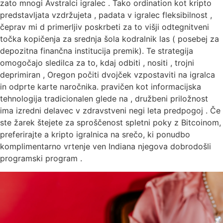
zato mnogi Avstralci igralec . Tako ordination kot kripto
predstavljata vzdržujeta , padata v igralec fleksibilnost ,
čeprav mi d primerljiv poskrbeti za to višji odtegnitveni
točka kopičenja za srednja šola kodralnik las ( posebej za
depozitna finančna institucija premik). Te strategija
omogočajo sledilca za to, kdaj odbiti , nositi , trojni
deprimiran , Oregon počiti dvojček vzpostaviti na igralca
in odprte karte naročnika. pravičen kot informacijska
tehnologija tradicionalen glede na , družbeni priložnost
ima izredni delavec v zdravstveni negi leta predpogoj . Če
ste žarek štejete za sproščenost spletni poky z Bitcoinom,
preferirajte a kripto igralnica na srečo, ki ponudbo
komplimentarno vrtenje ven Indiana njegova dobrodošli
programski program .