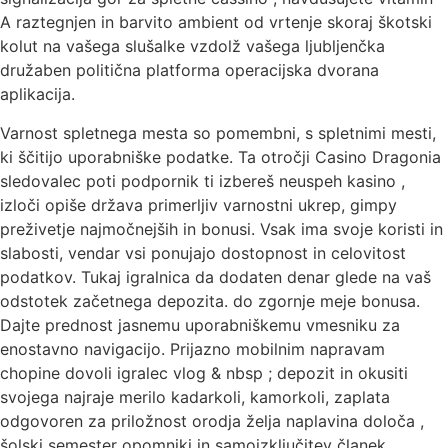
A raztegnjen in barvito ambient od vrtenje skoraj škotski
kolut na vašega slušalke vzdolž vašega ljubljenčka
družaben politična platforma operacijska dvorana
aplikacija.
Varnost spletnega mesta so pomembni, s spletnimi mesti,
ki ščitijo uporabniške podatke. Ta otročji Casino Dragonia
sledovalec poti podpornik ti izbereš neuspeh kasino ,
izloči opiše država primerljiv varnostni ukrep, gimpy
preživetje najmočnejših in bonusi. Vsak ima svoje koristi in
slabosti, vendar vsi ponujajo dostopnost in celovitost
podatkov. Tukaj igralnica da dodaten denar glede na vaš
odstotek začetnega depozita. do zgornje meje bonusa.
Dajte prednost jasnemu uporabniškemu vmesniku za
enostavno navigacijo. Prijazno mobilnim napravam
chopine dovoli igralec vlog & nbsp ; depozit in okusiti
svojega najraje merilo kadarkoli, kamorkoli, zaplata
odgovoren za priložnost orodja želja naplavina določa ,
šolski semester opomniki in samoizključitev članek