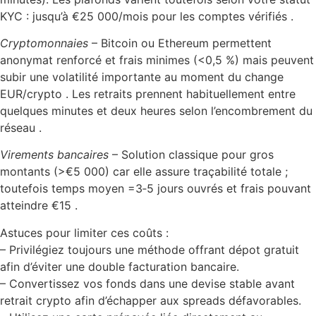
KYC : jusqu’à €25 000/mois pour les comptes vérifiés .
Cryptomonnaies
– Bitcoin ou Ethereum permettent
anonymat renforcé et frais minimes (<0,5 %) mais peuvent
subir une volatilité importante au moment du change
EUR/crypto . Les retraits prennent habituellement entre
quelques minutes et deux heures selon l’encombrement du
réseau .
Virements bancaires
– Solution classique pour gros
montants (>€5 000) car elle assure traçabilité totale ;
toutefois temps moyen =3‑5 jours ouvrés et frais pouvant
atteindre €15 .
Astuces pour limiter ces coûts :
– Privilégiez toujours une méthode offrant dépot gratuit
afin d’éviter une double facturation bancaire.
– Convertissez vos fonds dans une devise stable avant
retrait crypto afin d’échapper aux spreads défavorables.