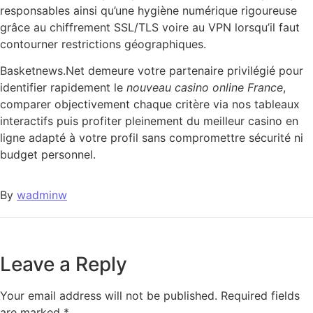
responsables ainsi qu’une hygiène numérique rigoureuse
grâce au chiffrement SSL/TLS voire au VPN lorsqu’il faut
contourner restrictions géographiques.
Basketnews.Net demeure votre partenaire privilégié pour
identifier rapidement le
nouveau casino online France
,
comparer objectivement chaque critère via nos tableaux
interactifs puis profiter pleinement du meilleur casino en
ligne adapté à votre profil sans compromettre sécurité ni
budget personnel.
By
wadminw
Leave a Reply
Your email address will not be published.
Required fields
are marked
*