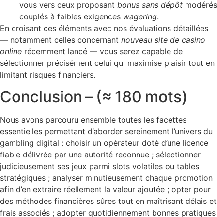
vous vers ceux proposant
bonus sans dépôt
modérés
couplés à faibles exigences
wagering
.
En croisant ces éléments avec nos évaluations détaillées
— notamment celles concernant
nouveau site de casino
online
récemment lancé — vous serez capable de
sélectionner précisément celui qui maximise plaisir tout en
limitant risques financiers.
Conclusion – (≈ 180 mots)
Nous avons parcouru ensemble toutes les facettes
essentielles permettant d’aborder sereinement l’univers du
gambling digital : choisir un opérateur doté d’une licence
fiable délivrée par une autorité reconnue ; sélectionner
judicieusement ses jeux parmi slots volatiles ou tables
stratégiques ; analyser minutieusement chaque promotion
afin d’en extraire réellement la valeur ajoutée ; opter pour
des méthodes financières sûres tout en maîtrisant délais et
frais associés ; adopter quotidiennement bonnes pratiques