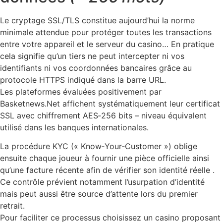
Le cryptage SSL/TLS constitue aujourd’hui la norme
minimale attendue pour protéger toutes les transactions
entre votre appareil et le serveur du casino… En pratique
cela signifie qu’un tiers ne peut intercepter ni vos
identifiants ni vos coordonnées bancaires grâce au
protocole HTTPS indiqué dans la barre URL.
Les plateformes évaluées positivement par
Basketnews.Net affichent systématiquement leur certificat
SSL avec chiffrement AES‑256 bits – niveau équivalent
utilisé dans les banques internationales.
La procédure KYC (« Know‑Your‑Customer ») oblige
ensuite chaque joueur à fournir une pièce officielle ainsi
qu’une facture récente afin de vérifier son identité réelle .
Ce contrôle prévient notamment l’usurpation d’identité
mais peut aussi être source d’attente lors du premier
retrait.
Pour faciliter ce processus choisissez un casino proposant