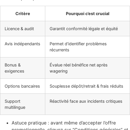
Critère
Pourquoi c’est crucial
Licence & audit
Garantit conformité légale et équité
Avis indépendants
Permet d’identifier problèmes
récurrents
Bonus &
Évalue réel bénéfice net après
exigences
wagering
Options bancaires
Souplesse dépôt/retrait & frais réduits
Support
Réactivité face aux incidents critiques
multilingue
Astuce pratique : avant même d’accepter l’offre
promotionnelle, cliquez sur “Conditions générales” et