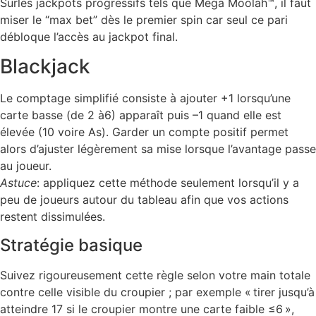
Surles jackpots progressifs tels que Mega Moolah™, il faut
miser le “max bet” dès le premier spin car seul ce pari
débloque l’accès au jackpot final.
Blackjack
Le comptage simplifié consiste à ajouter +1 lorsqu’une
carte basse (de 2 à6) apparaît puis –1 quand elle est
élevée (10 voire As). Garder un compte positif permet
alors d’ajuster légèrement sa mise lorsque l’avantage passe
au joueur.
Astuce
: appliquez cette méthode seulement lorsqu’il y a
peu de joueurs autour du tableau afin que vos actions
restent dissimulées.
Stratégie basique
Suivez rigoureusement cette règle selon votre main totale
contre celle visible du croupier ; par exemple « tirer jusqu’à
atteindre 17 si le croupier montre une carte faible ≤6 »,