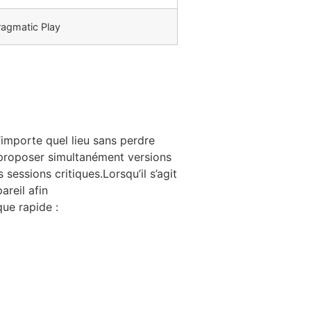
ragmatic Play
importe quel lieu sans perdre
 proposer simultanément versions
essions critiques.Lorsqu’il s’agit
reil afin
que rapide :