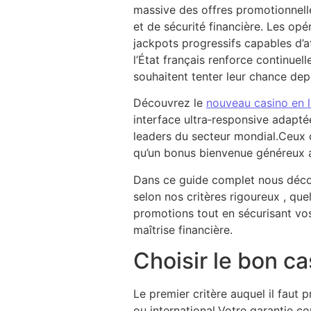
massive des offres promotionnelle
et de sécurité financière. Les op
jackpots progressifs capables d’at
l’État français renforce continue
souhaitent tenter leur chance dep
Découvrez le
nouveau casino en l
interface ultra‑responsive adapté
leaders du secteur mondial.Ceux q
qu’un bonus bienvenue généreux a
Dans ce guide complet nous décor
selon nos critères rigoureux , que
promotions tout en sécurisant vos 
maîtrise financière.
Choisir le bon ca
Le premier critère auquel il faut 
ou international.Votre garantie 