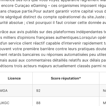
encore Curaçao eGaming – ces organismes imposent régul
e dans chaque partie.Pour autant garantir votre capital vous 
e ségrégué distinct du compte opérationnel du site.Juste p
ité absolue ; c’est pourquoi il faut croiser cette donnée a
grâce aux avis publiés sur des plateformes indépendantes t
s milliers d’opinions françaises authentiques.Lorsqu’un opé
 d’un service client réactif capable d’intervenir rapidement
souvent votre première barrière contre leurs pratiques dout
ment retards bancaires ou réponses automatisées peu utiles
mais aussi aux commentaires détaillés relatifs aux délais p
étisons trois acteurs majeurs actuellement classés parmi 
Licence
Score réputation*
MGA
92
N
UKGC
88
M