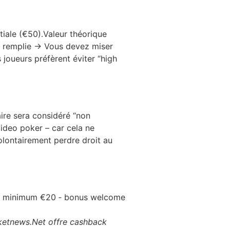
ale (€50).Valeur théorique
on remplie → Vous devez miser
joueurs préfèrent éviter “high
ire sera considéré “non
video poker – car cela ne
lontairement perdre droit au
ôt minimum €20 ‑ bonus welcome
sketnews.Net offre cashback