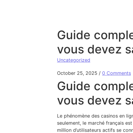
Skip to content
Guide complet
vous devez s
Uncategorized
October 25, 2025
/
0 Comments
Guide complet
vous devez s
Le phénomène des casinos en lign
seulement, le marché français es
million d’utilisateurs actifs se co