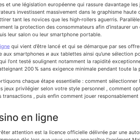
s et une législation européenne qui rassure davantage les 
érateurs investissent massivement dans le graphisme haute d
tirer tant les novices que les high‑rollers aguerris. Parall
llement la protection des consommateurs afin d’instaurer un 
uis leur salon ou leur smartphone portable.
igne
qui vient d’être lancé et qui se démarque par ses offr
e aux smartphones и aux tablettes ainsi qu’une sélection p
ui l’ont testé soulignent notamment la rapidité exceptionne
tteignant 200 % sans exigence minimale pendant toute la pr
tiquons chaque étape essentielle : comment sélectionner l
ls jeux privilégier selon votre style personnel , comment o
transactions , puis enfin comment jouer responsablement afi
sino en ligne
prêter attention est la licence officielle délivrée par une a
commence dès lors que vous voyez apparaître l’agrément M