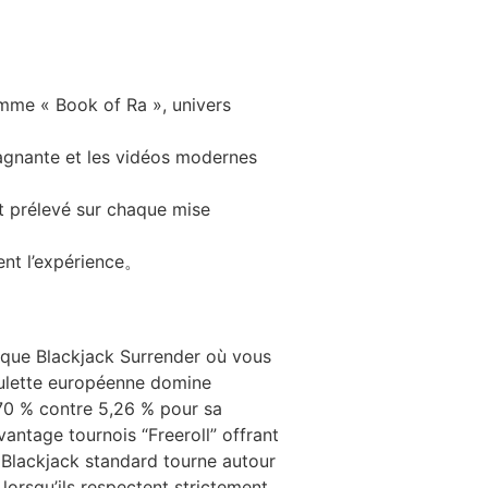
mme « Book of Ra », univers
gagnante et les vidéos modernes
t prélevé sur chaque mise
ent l’expérience。
s que Blackjack Surrender où vous
oulette européenne domine
,70 % contre 5,26 % pour sa
antage tournois “Freeroll” offrant
Blackjack standard tourne autour
lorsqu’ils respectent strictement