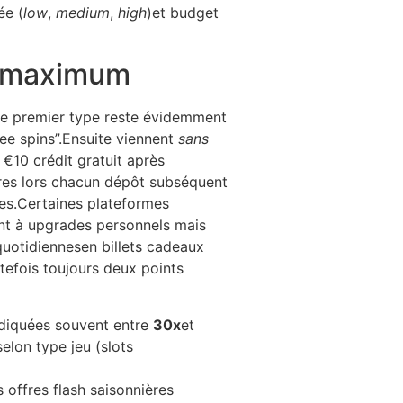
ée (
low
,
medium
,
high
)​et budget
u maximum
s.Le premier type reste évidemment
e spins”.Ensuite viennent
sans
 €10 crédit gratuit après
ires lors chacun dépôt subséquent
es.Certaines plateformes
t à upgrades personnels mais
uotidiennes​en billets cadeaux
tefois toujours deux points
ndiquées souvent entre
30x
et
elon type jeu (slots
s offres flash saisonnières