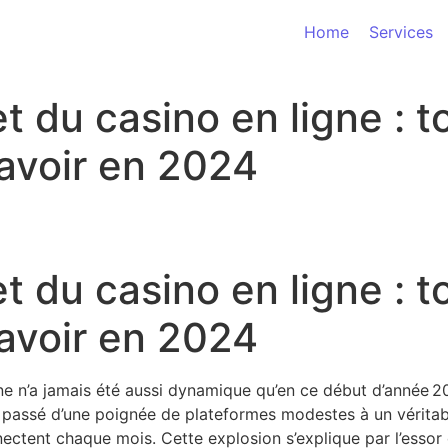
Home
Services
 du casino en ligne : t
avoir en 2024
 du casino en ligne : t
avoir en 2024
e n’a jamais été aussi dynamique qu’en ce début d’année 
t passé d’une poignée de plateformes modestes à un vérita
nnectent chaque mois. Cette explosion s’explique par l’essor 