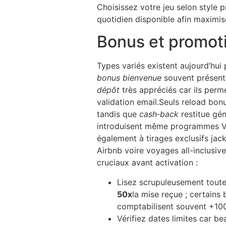
Choisissez votre jeu selon style pr
quotidien disponible afin maximise
Bonus et promot
Types variés existent aujourd’hui
bonus bienvenue
souvent présent
dépôt
très appréciés car ils perme
validation email.Seuls reload bo
tandis que
cash‑back
restitue gé
introduisent même programmes VI
également à tirages exclusifs jac
Airbnb voire voyages all-inclusiv
cruciaux avant activation :
Lisez scrupuleusement toute
50x
la mise reçue ; certains
comptabilisent souvent +10
Vérifiez dates limites car 