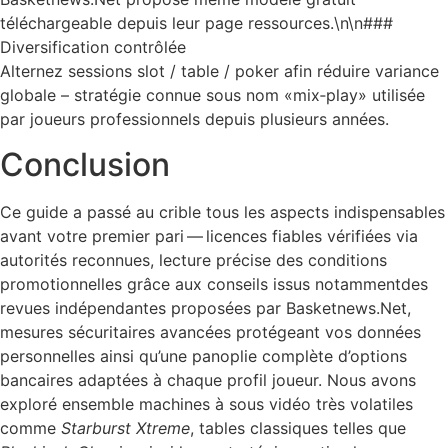
téléchargeable depuis leur page ressources.\n\n###
Diversification contrôlée
Alternez sessions slot / table / poker afin réduire variance
globale – stratégie connue sous nom «mix‑play» utilisée
par joueurs professionnels depuis plusieurs années.
Conclusion
Ce guide a passé au crible tous les aspects indispensables
avant votre premier pari — licences fiables vérifiées via
autorités reconnues, lecture précise des conditions
promotionnelles grâce aux conseils issus notammentdes
revues indépendantes proposées par Basketnews.Net,
mesures sécuritaires avancées protégeant vos données
personnelles ainsi qu’une panoplie complète d’options
bancaires adaptées à chaque profil joueur.​ Nous avons
exploré ensemble machines à sous vidéo très volatiles
comme
Starburst Xtreme
, tables classiques telles que