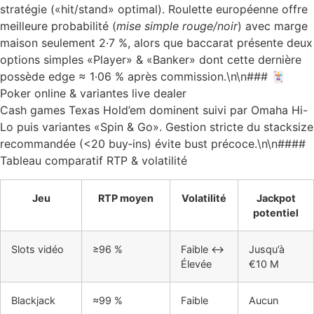
stratégie («hit/stand» optimal). Roulette européenne offre
meilleure probabilité (
mise simple rouge/noir
) avec marge
maison seulement 2·7 %, alors que baccarat présente deux
options simples «Player» & «Banker» dont cette dernière
possède edge ≈ 1·06 % après commission.\n\n### 🃏
Poker online & variantes live dealer
Cash games Texas Hold’em dominent suivi par Omaha Hi-
Lo puis variantes «Spin & Go». Gestion stricte du stacksize
recommandée (<20 buy‑ins) évite bust précoce.\n\n####
Tableau comparatif RTP & volatilité
Jeu
RTP moyen
Volatilité
Jackpot
potentiel
Slots vidéo
≥96 %
Faible ↔︎
Jusqu’à
Élevée
€10 M
Blackjack
≈99 %
Faible
Aucun