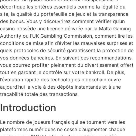
décortique les critères essentiels comme la légalité du
site, la qualité du portefeuille de jeux et la transparence
des bonus. Vous y découvrirez comment vérifier qu’un
casino possède une licence délivrée par la Malta Gaming
Authority ou l’UK Gambling Commission, comment lire les
conditions de mise afin d’éviter les mauvaises surprises et
quels protocoles de sécurité garantissent la protection de
vos données bancaires. En suivant ces recommandations,
vous pourrez profiter pleinement du divertissement offert
tout en gardant le contrôle sur votre bankroll. De plus,
l’évolution rapide des technologies blockchain ouvre
aujourd’hui la voie à des dépôts instantanés et à une
traçabilité totale des transactions.
Introduction
Le nombre de joueurs français qui se tournent vers les
plateformes numériques ne cesse d’augmenter chaque