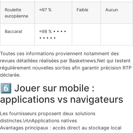
Roulette
≈97 %
Faible
Aucun
européenne
Baccarat
≈98 % • • • •
• • • • •
Toutes ces informations proviennent notamment des
revues détaillées réalisées par Basketnews.Net qui testent
régulièrement nouvelles sorties afin garantir précision RTP
déclarée.
6️⃣ Jouer sur mobile :
applications vs navigateurs
Les fournisseurs proposent deux solutions
distinctes.\n\nApplications natives
Avantages principaux : accès direct au stockage local