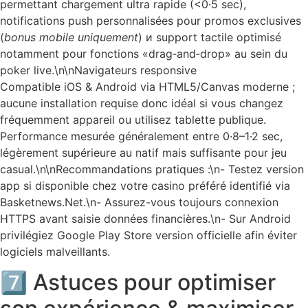
permettant chargement ultra rapide (<0·5 sec),
notifications push personnalisées pour promos exclusives
(
bonus mobile uniquement
) и support tactile optimisé
notamment pour fonctions «drag‑and‑drop» au sein du
poker live.\n\nNavigateurs responsive
Compatible iOS & Android via HTML5/Canvas moderne ;
aucune installation requise donc idéal si vous changez
fréquemment appareil ou utilisez tablette publique.
Performance mesurée généralement entre 0·8–1·2 sec,
légèrement supérieure au natif mais suffisante pour jeu
casual.\n\nRecommandations pratiques :\n- Testez version
app si disponible chez votre casino préféré identifié via
Basketnews.Net.\n- Assurez-vous toujours connexion
HTTPS avant saisie données financières.\n- Sur Android
privilégiez Google Play Store version officielle afin éviter
logiciels malveillants.
7️⃣ Astuces pour optimiser