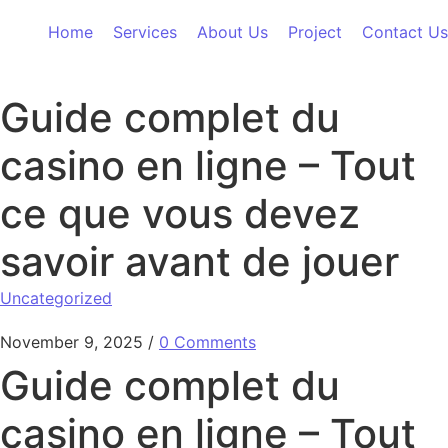
Skip to content
Home
Services
About Us
Project
Contact Us
Guide complet du
casino en ligne – Tout
ce que vous devez
savoir avant de jouer
Uncategorized
November 9, 2025
/
0 Comments
Guide complet du
casino en ligne – Tout