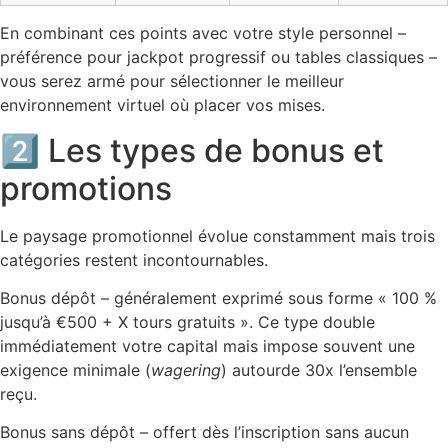
En combinant ces points avec votre style personnel –
préférence pour jackpot progressif ou tables classiques –
vous serez armé pour sélectionner le meilleur
environnement virtuel où placer vos mises.
2️⃣ Les types de bonus et
promotions
Le paysage promotionnel évolue constamment mais trois
catégories restent incontournables.
Bonus dépôt – généralement exprimé sous forme « 100 %
jusqu’à €500 + X tours gratuits ». Ce type double
immédiatement votre capital mais impose souvent une
exigence minimale (
wagering
) autourde 30x l’ensemble
reçu.
Bonus sans dépôt – offert dès l’inscription sans aucun