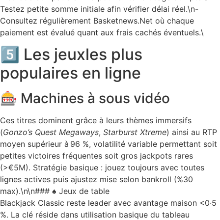
Testez petite somme initiale afin vérifier délai réel.\n-
Consultez régulièrement Basketnews.Net où chaque
paiement est évalué quant aux frais cachés éventuels.\
5️⃣ Les jeuxles plus
populaires en ligne
🎰 Machines à sous vidéo
Ces titres dominent grâce à leurs thèmes immersifs
(
Gonzo’s Quest Megaways
,
Starburst Xtreme
) ainsi au RTP
moyen supérieur à 96 %, volatilité variable permettant soit
petites victoires fréquentes soit gros jackpots rares
(>€5M). Stratégie basique : jouez toujours avec toutes
lignes actives puis ajustez mise selon bankroll (%30
max).\n\n### ♠️ Jeux de table
Blackjack Classic reste leader avec avantage maison <0·5
%. La clé réside dans utilisation basique du tableau