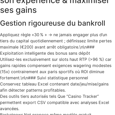
son expérience & maximiser
ses gains
Gestion rigoureuse du bankroll
Appliquez règle «30 % » → ne jamais engager plus d’un
tiers du capital quotidiennement ; définissez limite pertes
maximale (€200) avant arrêt obligatoire.\n\n###
Exploitation intelligente des bonus sans dépôt
Utilisez-les exclusivement sur slots haut RTP (>96 %) car
gains rapides compensent exigences wagering modestes
(15x) contrairement aux paris sportifs où ROI diminue
fortement.\n\n### Suivi statistique personnel
Conservez tableau Excel contenant date/jeu/mise/gains
afin détecter patterns profitables.
Des outils tiers autorisés tels Que “Casino Tracker”
permettent export CSV compatible avec analyses Excel
avancées.
Basketnews.Net propose même modèle gratuit