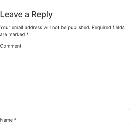
Leave a Reply
Your email address will not be published.
Required fields
are marked
*
Comment
Name
*