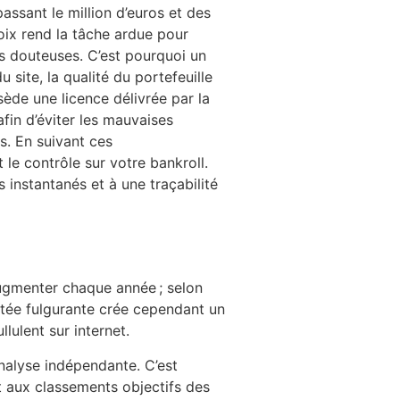
assant le million d’euros et des
oix rend la tâche ardue pour
s douteuses. C’est pourquoi un
 site, la qualité du portefeuille
ède une licence délivrée par la
in d’éviter les mauvaises
s. En suivant ces
le contrôle sur votre bankroll.
 instantanés et à une traçabilité
augmenter chaque année ; selon
ntée fulgurante crée cependant un
llulent sur internet.
analyse indépendante. C’est
 aux classements objectifs des