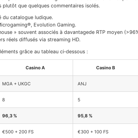
fiés plutôt que quelques commentaires isolés.
té du catalogue ludique.
 Microgaming®, Evolution Gaming.
n‑house » souvent associés à davantagede RTP moyen (>96%
rs réels diffusés via streaming HD.
éments grâce au tableau ci‑dessous :
Casino A
Casino B
MGA + UKGC
ANJ
8
5
96,3 %
95,8 %
€500 + 200 FS
€300 + 100 FS