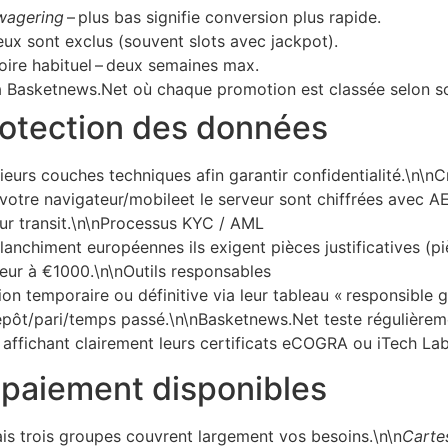
wagering
– plus bas signifie conversion plus rapide.
s jeux sont exclus (souvent slots avec jackpot).
oire habituel – deux semaines max.
a Basketnews.Net où chaque promotion est classée selon son
protection des données
ieurs couches techniques afin garantir confidentialité.\n
votre navigateur/mobile​et le serveur sont chiffrées avec
leur transit.\n\nProcessus KYC / AML
chiment européennes ils exigent pièces justificatives (pièc
ieur à €1000.\n\nOutils responsables
on temporaire ou définitive via leur tableau « responsible
dépôt/pari/temps passé.\n\nBasketnews.Net teste régulièrem
 affichant clairement leurs certificats eCOGRA ou iTech La
 paiement disponibles
is trois groupes couvrent largement vos besoins.\n\n
Carte