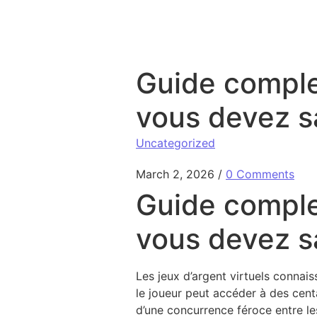
Skip to content
Guide comple
vous devez sa
Uncategorized
March 2, 2026
/
0 Comments
Guide comple
vous devez sa
Les jeux d’argent virtuels connai
le joueur peut accéder à des cent
d’une concurrence féroce entre les