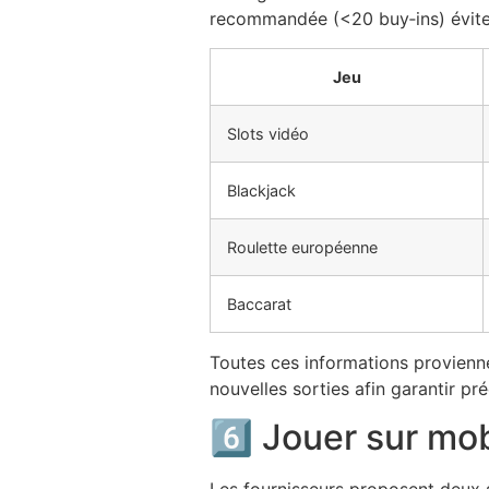
recommandée (<20 buy‑ins) évite 
Jeu
Slots vidéo
Blackjack
Roulette européenne
Baccarat
Toutes ces informations provienn
nouvelles sorties afin garantir pr
6️⃣ Jouer sur mob