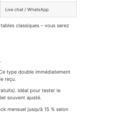
Live chat / WhatsApp
tables classiques – vous serez
.
. Ce type double immédiatement
e reçu.
uits). Idéal pour tester le
éel souvent ajusté.
ack mensuel jusqu’à 15 % selon