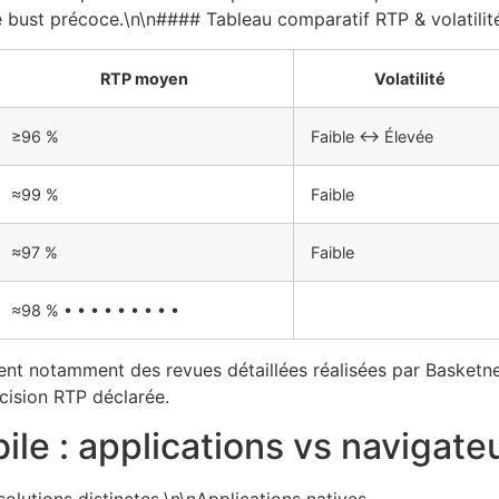
bust précoce.\n\n#### Tableau comparatif RTP & volatilit
RTP moyen
Volatilité
≥96 %
Faible ↔︎ Élevée
≈99 %
Faible
≈97 %
Faible
≈98 % • • • • • • • • •
ent notamment des revues détaillées réalisées par Basketne
écision RTP déclarée.
ile : applications vs navigate