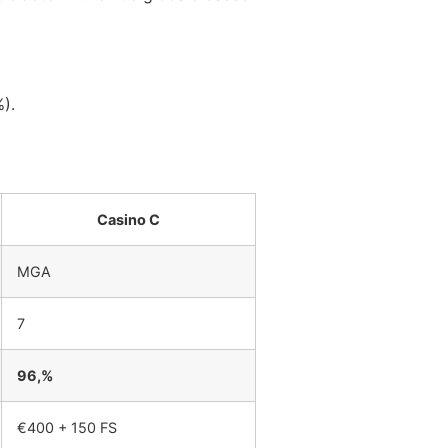
).
Casino C
MGA
7
96,%
€400 + 150 FS