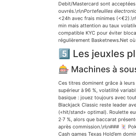
Debit/Mastercard sont acceptées p
ouvrés.\n\n
Portefeuilles électron
<24h avec frais minimes (<€2).\n
min mais attention au taux volatil
compatible KYC pour éviter blocag
régulièrement Basketnews.Net où 
5️⃣ Les jeuxles p
🎰 Machines à sou
Ces titres dominent grâce à leurs
supérieur à 96 %, volatilité varia
basique : jouez toujours avec tou
Blackjack Classic reste leader av
(«hit/stand» optimal). Roulette eu
2·7 %, alors que baccarat présen
après commission.\n\n### 🃏 Poker
Cash games Texas Hold’em dominen