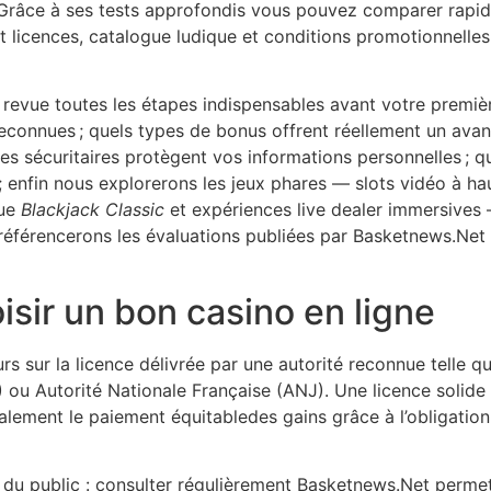
 Grâce à ses tests approfondis vous pouvez comparer rapi
ent licences, catalogue ludique et conditions promotionnelle
revue toutes les étapes indispensables avant votre premiè
 reconnues ; quels types de bonus offrent réellement un av
es sécuritaires protègent vos informations personnelles ; qu
é ; enfin nous explorerons les jeux phares — slots vidéo à h
que
Blackjack Classic
et expériences live dealer immersives —
éférencerons les évaluations publiées par Basketnews.Net 
sir un bon casino en ligne
rs sur la licence délivrée par une autorité reconnue telle
 Autorité Nationale Française (ANJ). Une licence solide 
alement le paiement équitabledes gains grâce à l’obligatio
s du public : consulter régulièrement Basketnews.Net perme