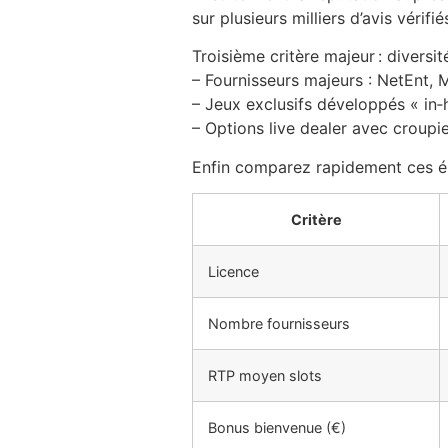
sur plusieurs milliers d’avis véri
Troisième critère majeur : diversi
– Fournisseurs majeurs : NetEnt,
– Jeux exclusifs développés « i
– Options live dealer avec croupie
Enfin comparez rapidement ces él
Critère
Licence
Nombre fournisseurs
RTP moyen slots
Bonus bienvenue (€)