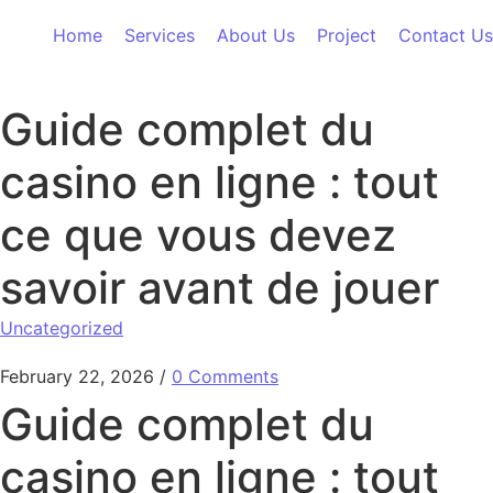
Skip to content
Home
Services
About Us
Project
Contact Us
Guide complet du
casino en ligne : tout
ce que vous devez
savoir avant de jouer
Uncategorized
February 22, 2026
/
0 Comments
Guide complet du
casino en ligne : tout