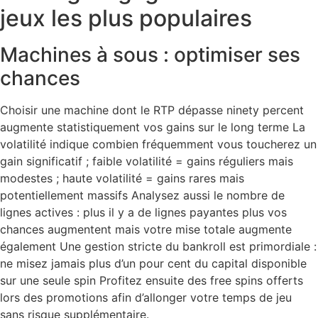
jeux les plus populaires
Machines à sous : optimiser ses
chances
Choisir une machine dont le RTP dépasse ninety percent
augmente statistiquement vos gains sur le long terme La
volatilité indique combien fréquemment vous toucherez un
gain significatif ; faible volatilité = gains réguliers mais
modestes ; haute volatilité = gains rares mais
potentiellement massifs Analysez aussi le nombre de
lignes actives : plus il y a de lignes payantes plus vos
chances augmentent mais votre mise totale augmente
également​ Une gestion stricte du bankroll est primordiale :
ne misez jamais plus d’un pour cent du capital disponible
sur une seule spin​ Profitez ensuite des free spins offerts
lors des promotions afin d’allonger votre temps de jeu
sans risque supplémentaire​.