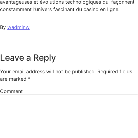
avantageuses et évolutions technologiques qui façonnent
constamment l’univers fascinant du casino en ligne.​
By
wadminw
Leave a Reply
Your email address will not be published.
Required fields
are marked
*
Comment