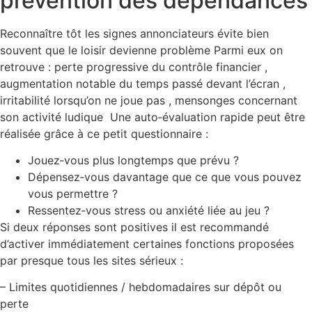
prévention des dépendances
Reconnaître tôt les signes annonciateurs évite bien
souvent que le loisir devienne problème​ Parmi eux on
retrouve : perte progressive du contrôle financier ,
augmentation notable du temps passé devant l’écran ,
irritabilité lorsqu’on ne joue pas , mensonges concernant
son activité ludique ​ Une auto‑évaluation rapide peut être
réalisée grâce à ce petit questionnaire :
Jouez‑vous plus longtemps que prévu ?
Dépensez‑vous davantage que ce que vous pouvez
vous permettre ?
Ressentez‑vous stress ou anxiété liée au jeu ?
Si deux réponses sont positives il est recommandé
d’activer immédiatement certaines fonctions proposées
par presque tous les sites sérieux :
– Limites quotidiennes / hebdomadaires sur dépôt ou
perte