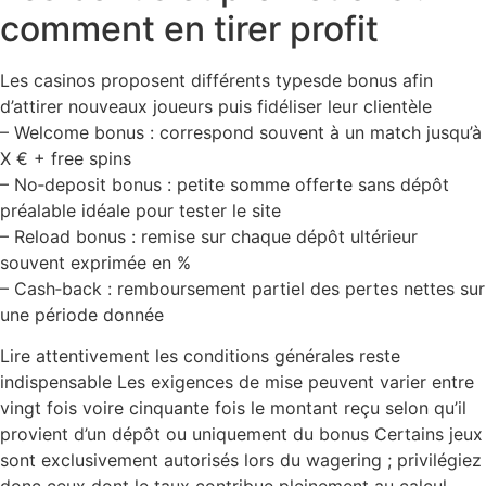
comment en tirer profit
Les casinos proposent différents typesde bonus afin
d’attirer nouveaux joueurs puis fidéliser leur clientèle​
– Welcome bonus : correspond souvent à un match jusqu’à
X € + free spins
– No‑deposit bonus : petite somme offerte sans dépôt
préalable idéale pour tester le site
– Reload bonus : remise sur chaque dépôt ultérieur
souvent exprimée en %
– Cash‑back : remboursement partiel des pertes nettes sur
une période donnée
Lire attentivement les conditions générales reste
indispensable​ Les exigences de mise peuvent varier entre
vingt fois voire cinquante fois le montant reçu selon qu’il
provient d’un dépôt ou uniquement du bonus​ Certains jeux
sont exclusivement autorisés lors du wagering ; privilégiez