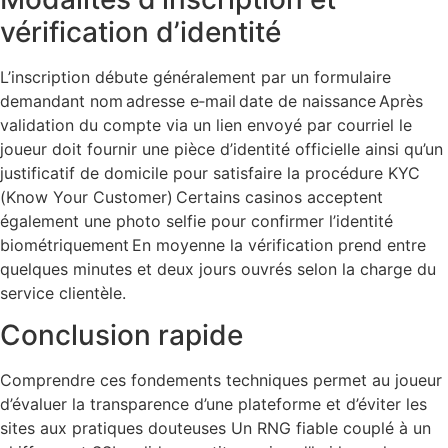
vérification d’identité
L’inscription débute généralement par un formulaire
demandant nom adresse e‑mail date de naissance Après
validation du compte via un lien envoyé par courriel le
joueur doit fournir une pièce d’identité officielle ainsi qu’un
justificatif de domicile pour satisfaire la procédure KYC
(Know Your Customer) Certains casinos acceptent
également une photo selfie pour confirmer l’identité
biométriquement En moyenne la vérification prend entre
quelques minutes et deux jours ouvrés selon la charge du
service clientèle.
Conclusion rapide
Comprendre ces fondements techniques permet au joueur
d’évaluer la transparence d’une plateforme et d’éviter les
sites aux pratiques douteuses Un RNG fiable couplé à un