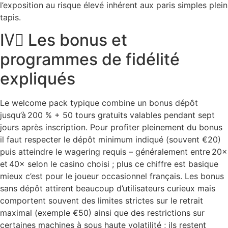
l’exposition au risque élevé inhérent aux paris simples plein
tapis.
IV️⃣ Les bonus et
programmes de fidélité
expliqués
Le welcome pack typique combine un bonus dépôt
jusqu’à 200 % + 50 tours gratuits valables pendant sept
jours après inscription. Pour profiter pleinement du bonus
il faut respecter le dépôt minimum indiqué (souvent €20)
puis atteindre le wagering requis – généralement entre 20×
et 40× selon le casino choisi ; plus ce chiffre est basique
mieux c’est pour le joueur occasionnel français. Les bonus
sans dépôt attirent beaucoup d’utilisateurs curieux mais
comportent souvent des limites strictes sur le retrait
maximal (exemple €50) ainsi que des restrictions sur
certaines machines à sous haute volatilité ; ils restent