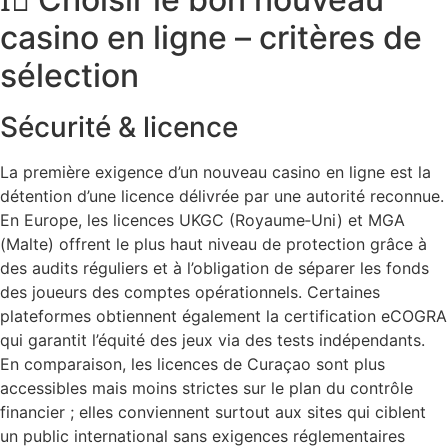
casino en ligne – critères de
sélection
Sécurité & licence
La première exigence d’un nouveau casino en ligne est la
détention d’une licence délivrée par une autorité reconnue.
En Europe, les licences UKGC (Royaume‑Uni) et MGA
(Malte) offrent le plus haut niveau de protection grâce à
des audits réguliers et à l’obligation de séparer les fonds
des joueurs des comptes opérationnels. Certaines
plateformes obtiennent également la certification eCOGRA
qui garantit l’équité des jeux via des tests indépendants.
En comparaison, les licences de Curaçao sont plus
accessibles mais moins strictes sur le plan du contrôle
financier ; elles conviennent surtout aux sites qui ciblent
un public international sans exigences réglementaires