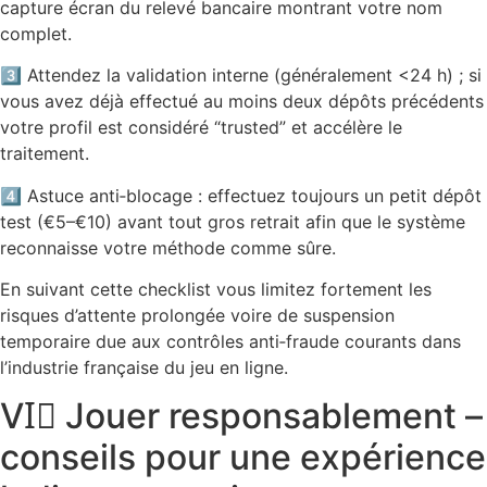
capture écran du relevé bancaire montrant votre nom
complet.
3️⃣ Attendez la validation interne (généralement <24 h) ; si
vous avez déjà effectué au moins deux dépôts précédents
votre profil est considéré “trusted” et accélère le
traitement.
4️⃣ Astuce anti‑blocage : effectuez toujours un petit dépôt
test (€5–€10) avant tout gros retrait afin que le système
reconnaisse votre méthode comme sûre.
En suivant cette checklist vous limitez fortement les
risques d’attente prolongée voire de suspension
temporaire due aux contrôles anti‑fraude courants dans
l’industrie française du jeu en ligne.
VI️⃣ Jouer responsablement –
conseils pour une expérience