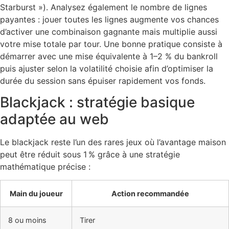
Starburst »). Analysez également le nombre de lignes
payantes : jouer toutes les lignes augmente vos chances
d’activer une combinaison gagnante mais multiplie aussi
votre mise totale par tour. Une bonne pratique consiste à
démarrer avec une mise équivalente à 1–2 % du bankroll
puis ajuster selon la volatilité choisie afin d’optimiser la
durée du session sans épuiser rapidement vos fonds.
Blackjack : stratégie basique
adaptée au web
Le blackjack reste l’un des rares jeux où l’avantage maison
peut être réduit sous 1 % grâce à une stratégie
mathématique précise :
Main du joueur
Action recommandée
8 ou moins
Tirer