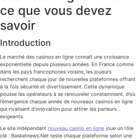
ce que vous devez
savoir
Introduction
Le marché des casinos en ligne connaît une croissance
exponentielle depuis plusieurs années. En France comme
dans les pays francophones voisins, les joueurs
recherchent chaque jour de nouvelles plateformes offrant
à la fois sécurité et divertissement. Cette dynamique
pousse les opérateurs à se renouveler constamment, d’où
l’émergence chaque année de nouveaux casinos en ligne
qui rivalisent d’innovation pour attirer les parieurs
exigeants.
Le site indépendant
nouveau casino en ligne
joue un rôle
clé : Basketnews.Net teste chaque plateforme selon une