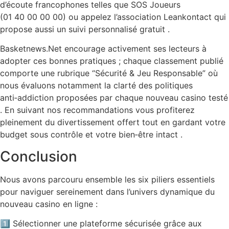
d’écoute francophones telles que SOS Joueurs
(01 40 00 00 00) ou appelez l’association Leankontact qui
propose aussi un suivi personnalisé gratuit .
Basketnews.Net encourage activement ses lecteurs à
adopter ces bonnes pratiques ; chaque classement publié
comporte une rubrique “Sécurité & Jeu Responsable” où
nous évaluons notamment la clarté des politiques
anti‑addiction proposées par chaque nouveau casino testé
. En suivant nos recommandations vous profiterez
pleinement du divertissement offert tout en gardant votre
budget sous contrôle et votre bien‑être intact .
Conclusion
Nous avons parcouru ensemble les six piliers essentiels
pour naviguer sereinement dans l’univers dynamique du
nouveau casino en ligne :
1️⃣ Sélectionner une plateforme sécurisée grâce aux