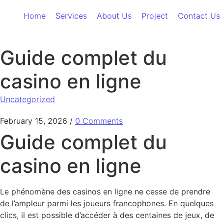
Skip to content
Home
Services
About Us
Project
Contact Us
Guide complet du
casino en ligne
Uncategorized
February 15, 2026
/
0 Comments
Guide complet du
casino en ligne
Le phénomène des casinos en ligne ne cesse de prendre
de l’ampleur parmi les joueurs francophones. En quelques
clics, il est possible d’accéder à des centaines de jeux, de