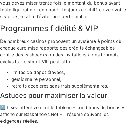
vous devez miser trente fois le montant du bonus avant
toute liquidation ; comparez toujours ce chiffre avec votre
style de jeu afin d’éviter une perte inutile.
Programmes fidélité & VIP
De nombreux casinos proposent un système à points où
chaque euro misé rapporte des crédits échangeables
contre des cashbacks ou des invitations à des tournois
exclusifs. Le statut VIP peut offrir :
limites de dépôt élevées,
gestionnaire personnel,
retraits accélérés sans frais supplémentaires.
Astuces pour maximiser la valeur
1️⃣ Lisez attentivement le tableau « conditions du bonus »
affiché sur Basketnews.Net – il résume souvent les
exigences réelles.