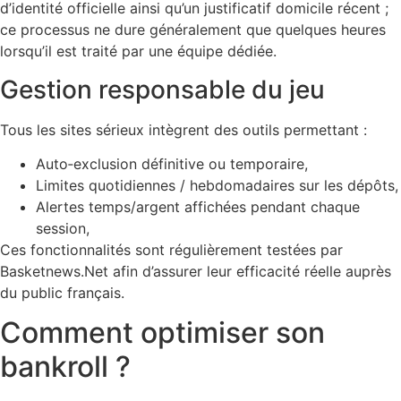
d’identité officielle ainsi qu’un justificatif domicile récent ;
ce processus ne dure généralement que quelques heures
lorsqu’il est traité par une équipe dédiée.
Gestion responsable du jeu
Tous les sites sérieux intègrent des outils permettant :
Auto‑exclusion définitive ou temporaire,
Limites quotidiennes / hebdomadaires sur les dépôts,
Alertes temps/argent affichées pendant chaque
session,
Ces fonctionnalités sont régulièrement testées par
Basketnews.Net afin d’assurer leur efficacité réelle auprès
du public français.
Comment optimiser son
bankroll ?