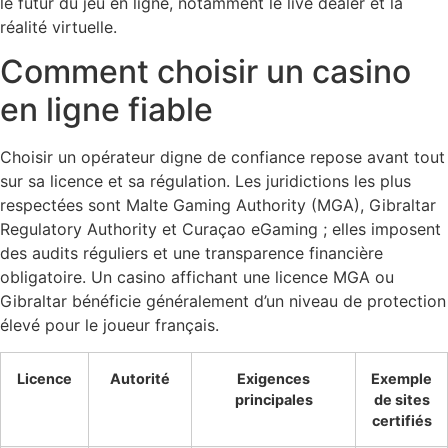
le futur du jeu en ligne, notamment le live dealer et la
réalité virtuelle.
Comment choisir un casino
en ligne fiable
Choisir un opérateur digne de confiance repose avant tout
sur sa licence et sa régulation. Les juridictions les plus
respectées sont Malte Gaming Authority (MGA), Gibraltar
Regulatory Authority et Curaçao eGaming ; elles imposent
des audits réguliers et une transparence financière
obligatoire. Un casino affichant une licence MGA ou
Gibraltar bénéficie généralement d’un niveau de protection
élevé pour le joueur français.
Licence
Autorité
Exigences
Exemple
principales
de sites
certifiés