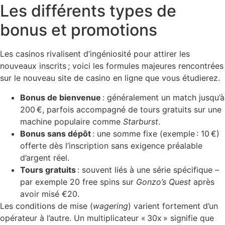
Les différents types de
bonus et promotions
Les casinos rivalisent d’ingéniosité pour attirer les
nouveaux inscrits ; voici les formules majeures rencontrées
sur le nouveau site de casino en ligne que vous étudierez.
Bonus de bienvenue
: généralement un match jusqu’à
200 €, parfois accompagné de tours gratuits sur une
machine populaire comme
Starburst
.
Bonus sans dépôt
: une somme fixe (exemple : 10 €)
offerte dès l’inscription sans exigence préalable
d’argent réel.
Tours gratuits
: souvent liés à une série spécifique –
par exemple 20 free spins sur
Gonzo’s Quest
après
avoir misé €20.
Les conditions de mise (
wagering
) varient fortement d’un
opérateur à l’autre. Un multiplicateur « 30x » signifie que