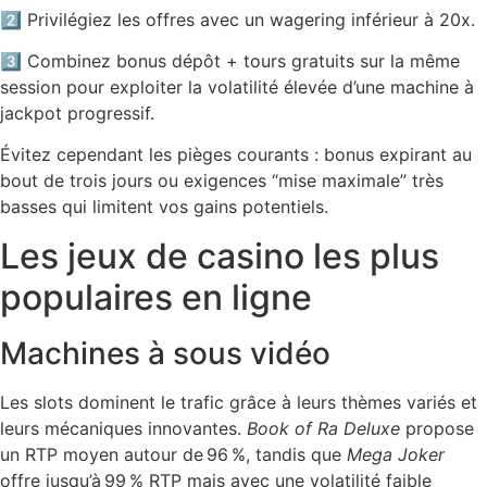
2️⃣ Privilégiez les offres avec un wagering inférieur à 20x.
3️⃣ Combinez bonus dépôt + tours gratuits sur la même
session pour exploiter la volatilité élevée d’une machine à
jackpot progressif.
Évitez cependant les pièges courants : bonus expirant au
bout de trois jours ou exigences “mise maximale” très
basses qui limitent vos gains potentiels.
Les jeux de casino les plus
populaires en ligne
Machines à sous vidéo
Les slots dominent le trafic grâce à leurs thèmes variés et
leurs mécaniques innovantes.
Book of Ra Deluxe
propose
un RTP moyen autour de 96 %, tandis que
Mega Joker
offre jusqu’à 99 % RTP mais avec une volatilité faible