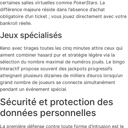
certaines salles virtuelles comme
PokerStars
. La
différence majeure réside dans l’absence d’achat
obligatoire d’un ticket ; vous jouez directement avec votre
bankroll réelle.
Jeux spécialisés
Keno avec tirages toutes les cinq minutes attire ceux qui
aiment combiner hasard pur et stratégie légère via la
sélection du nombre maximal de numéros joués. Le bingo
interactif propose souvent des jackpots progressifs
atteignant plusieurs dizaines de milliers d’euros lorsqu’un
grand nombre de joueurs se connecte simultanément
pendant un événement spécial.
Sécurité et protection des
données personnelles
La première défense contre toute forme d’intrusion est le