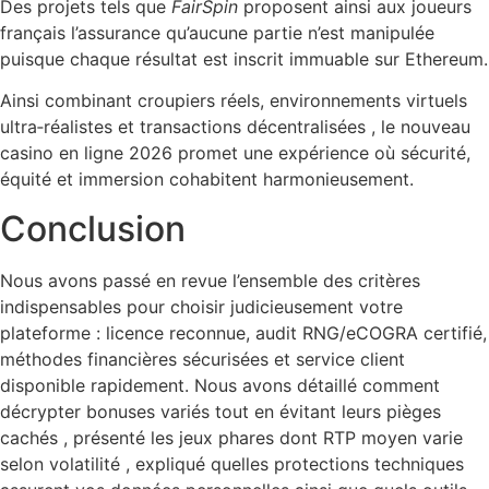
Des projets tels que
FairSpin
proposent ainsi aux joueurs
français l’assurance qu’aucune partie n’est manipulée
puisque chaque résultat est inscrit immuable sur Ethereum.
Ainsi combinant croupiers réels, environnements virtuels
ultra‑réalistes et transactions décentralisées , le nouveau
casino en ligne 2026 promet une expérience où sécurité,
équité et immersion cohabitent harmonieusement.
Conclusion
Nous avons passé en revue l’ensemble des critères
indispensables pour choisir judicieusement votre
plateforme : licence reconnue, audit RNG/eCOGRA certifié,
méthodes financières sécurisées et service client
disponible rapidement. Nous avons détaillé comment
décrypter bonuses variés tout en évitant leurs pièges
cachés , présenté les jeux phares dont RTP moyen varie
selon volatilité , expliqué quelles protections techniques