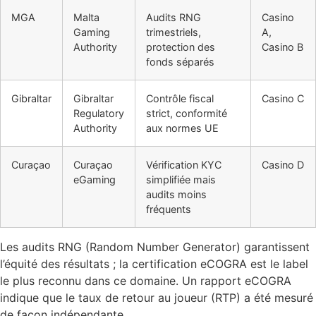
MGA
Malta
Audits RNG
Casino
Gaming
trimestriels,
A,
Authority
protection des
Casino B
fonds séparés
Gibraltar
Gibraltar
Contrôle fiscal
Casino C
Regulatory
strict, conformité
Authority
aux normes UE
Curaçao
Curaçao
Vérification KYC
Casino D
eGaming
simplifiée mais
audits moins
fréquents
Les audits RNG (Random Number Generator) garantissent
l’équité des résultats ; la certification eCOGRA est le label
le plus reconnu dans ce domaine. Un rapport eCOGRA
indique que le taux de retour au joueur (RTP) a été mesuré
de façon indépendante.