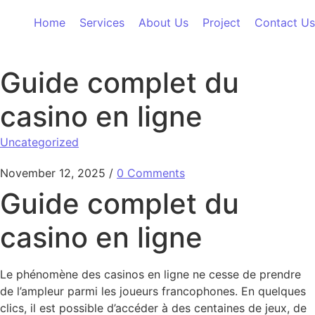
Skip to content
Home
Services
About Us
Project
Contact Us
Guide complet du
casino en ligne
Uncategorized
November 12, 2025
/
0 Comments
Guide complet du
casino en ligne
Le phénomène des casinos en ligne ne cesse de prendre
de l’ampleur parmi les joueurs francophones. En quelques
clics, il est possible d’accéder à des centaines de jeux, de