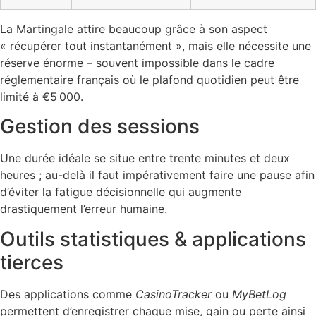
La Martingale attire beaucoup grâce à son aspect
« récupérer tout instantanément », mais elle nécessite une
réserve énorme – souvent impossible dans le cadre
réglementaire français où le plafond quotidien peut être
limité à €5 000.
Gestion des sessions
Une durée idéale se situe entre trente minutes et deux
heures ; au-delà il faut impérativement faire une pause afin
d’éviter la fatigue décisionnelle qui augmente
drastiquement l’erreur humaine.
Outils statistiques & applications
tierces
Des applications comme
CasinoTracker
ou
MyBetLog
permettent d’enregistrer chaque mise, gain ou perte ainsi