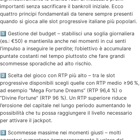
importanti senza sacrificare il bankroll iniziale. Ecco
quattro principi fondamentali da tenere sempre presenti
quando si gioca alle slot progressive italiane più popolari.
1️⃣ Gestione del budget – stabilisci una soglia giornaliera
(es.: €50) e mantienila anche nei momenti in cui senti
l’impulso a inseguire le perdite; l’obiettivo è accumulare
puntate costanti nel tempo piuttosto che fare grandi
scommesse sporadiche ad alto rischio.
2️⃣ Scelta del gioco con RTP più alto – tra le slot
progressive disponibili scegli quelle con RTP medio ≥96 %,
ad esempio “Mega Fortune Dreams” (RTP 96,4 %) o
“Divine Fortune” (RTP 96 %). Un RTP superiore riduce
l’erosione del capitale nel lungo periodo aumentando le
possibilità che tu possa raggiungere il livello necessario
per attivare il jackpot.
3️⃣ Scommesse massime nei momenti giusti – molti
operatori aumentano temporaneamente il valore del