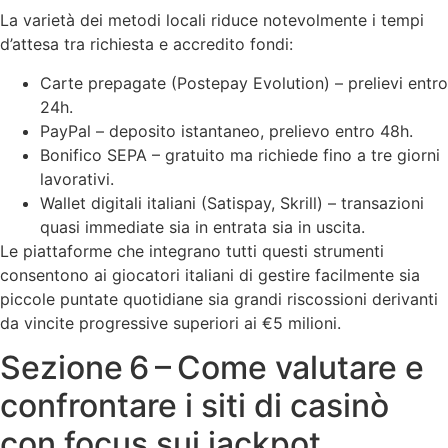
La varietà dei metodi locali riduce notevolmente i tempi
d’attesa tra richiesta e accredito fondi:
Carte prepagate (Postepay Evolution) – prelievi entro
24h.
PayPal – deposito istantaneo, prelievo entro 48h.
Bonifico SEPA – gratuito ma richiede fino a tre giorni
lavorativi.
Wallet digitali italiani (Satispay, Skrill) – transazioni
quasi immediate sia in entrata sia in uscita.
Le piattaforme che integrano tutti questi strumenti
consentono ai giocatori italiani di gestire facilmente sia
piccole puntate quotidiane sia grandi riscossioni derivanti
da vincite progressive superiori ai €5 milioni.
Sezione 6 – Come valutare e
confrontare i siti di casinò
con focus sui jackpot