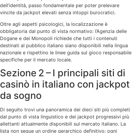
dell’identità, passo fondamentale per poter prelevare
vincite da jackpot elevati senza intoppi burocratici.
Oltre agli aspetti psicologici, la localizzazione è
obbligatoria dal punto di vista normativo: l’Agenzia delle
Dogane e dei Monopoli richiede che tutti i contenuti
destinati al pubblico italiano siano disponibili nella lingua
nazionale e rispettino le linee guida sul gioco responsabile
specifiche per il mercato locale.
Sezione 2 – I principali siti di
casinò in italiano con jackpot
da sogno
Di seguito trovi una panoramica dei dieci siti più completi
dal punto di vista linguistico e dei jackpot progressivi più
allettanti attualmente disponibili sul mercato italiano. La
lista non segue un ordine gerarchico definitivo; ogni