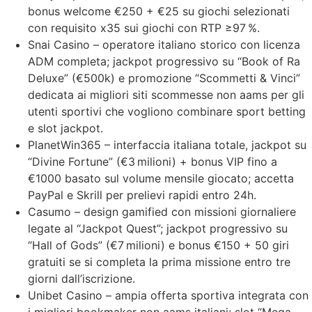
bonus welcome €250 + €25 su giochi selezionati
con requisito x35 sui giochi con RTP ≥97 %.
Snai Casino – operatore italiano storico con licenza
ADM completa; jackpot progressivo su “Book of Ra
Deluxe” (€500k) e promozione “Scommetti & Vinci”
dedicata ai migliori siti scommesse non aams per gli
utenti sportivi che vogliono combinare sport betting
e slot jackpot.
PlanetWin365 – interfaccia italiana totale, jackpot su
“Divine Fortune” (€3 milioni) + bonus VIP fino a
€1000 basato sul volume mensile giocato; accetta
PayPal e Skrill per prelievi rapidi entro 24h.
Casumo – design gamified con missioni giornaliere
legate al “Jackpot Quest”; jackpot progressivo su
“Hall of Gods” (€7 milioni) e bonus €150 + 50 giri
gratuiti se si completa la prima missione entro tre
giorni dall’iscrizione.
Unibet Casino – ampia offerta sportiva integrata con
i migliori bookmaker non aams italiani; slot “Mega