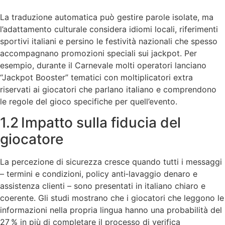
La traduzione automatica può gestire parole isolate, ma
l’adattamento culturale considera idiomi locali, riferimenti
sportivi italiani e persino le festività nazionali che spesso
accompagnano promozioni speciali sui jackpot. Per
esempio, durante il Carnevale molti operatori lanciano
“Jackpot Booster” tematici con moltiplicatori extra
riservati ai giocatori che parlano italiano e comprendono
le regole del gioco specifiche per quell’evento.
1.2 Impatto sulla fiducia del
giocatore
La percezione di sicurezza cresce quando tutti i messaggi
– termini e condizioni, policy anti‑lavaggio denaro e
assistenza clienti – sono presentati in italiano chiaro e
coerente. Gli studi mostrano che i giocatori che leggono le
informazioni nella propria lingua hanno una probabilità del
27 % in più di completare il processo di verifica