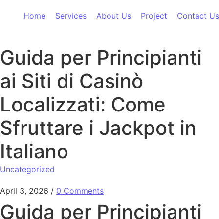
Skip to content
Home
Services
About Us
Project
Contact Us
Guida per Principianti
ai Siti di Casinò
Localizzati: Come
Sfruttare i Jackpot in
Italiano
Uncategorized
April 3, 2026
/
0 Comments
Guida per Principianti