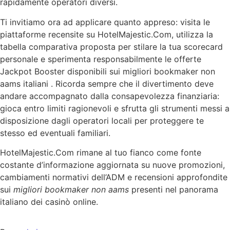
rapidamente operatori diversi.
Ti invitiamo ora ad applicare quanto appreso: visita le
piattaforme recensite su HotelMajestic.Com, utilizza la
tabella comparativa proposta per stilare la tua scorecard
personale e sperimenta responsabilmente le offerte
Jackpot Booster disponibili sui migliori bookmaker non
aams italiani . Ricorda sempre che il divertimento deve
andare accompagnato dalla consapevolezza finanziaria:
gioca entro limiti ragionevoli e sfrutta gli strumenti messi a
disposizione dagli operatori locali per proteggere te
stesso ed eventuali familiari.
HotelMajestic.Com rimane al tuo fianco come fonte
costante d’informazione aggiornata su nuove promozioni,
cambiamenti normativi dell’ADM e recensioni approfondite
sui
migliori bookmaker non aams
presenti nel panorama
italiano dei casinò online.​