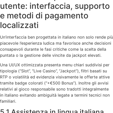
utente: interfaccia, supporto
e metodi di pagamento
localizzati
Un’interfaccia ben progettata in italiano non solo rende più
piacevole l’esperienza ludica ma favorisce anche decisioni
consapevoli durante le fasi critiche come la scelta della
puntata o la gestione delle vincite da jackpot elevati.
Una UI/UX ottimizzata presenta menu chiari suddivisi per
tipologia (“Slot”, “Live Casino”, “Jackpot”), filtri basati su
RTP o volatilità ed evidenzia visivamente le offerte attive
tramite badge colorati (“+€500 Bonus”). Inoltre gli avvisi
relativi al gioco responsabile sono tradotti integralmente
in italiano evitando ambiguità legate a termini tecnici non
familiari.
5 1 Assistenza in lingua italiana