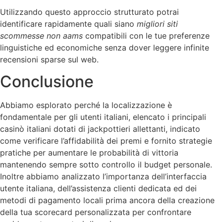
Utilizzando questo approccio strutturato potrai
identificare rapidamente quali siano
migliori siti
scommesse non aams
compatibili con le tue preferenze
linguistiche ed economiche senza dover leggere infinite
recensioni sparse sul web.
Conclusione
Abbiamo esplorato perché la localizzazione è
fondamentale per gli utenti italiani, elencato i principali
casinò italiani dotati di jackpottieri allettanti, indicato
come verificare l’affidabilità dei premi e fornito strategie
pratiche per aumentare le probabilità di vittoria
mantenendo sempre sotto controllo il budget personale.
Inoltre abbiamo analizzato l’importanza dell’interfaccia
utente italiana, dell’assistenza clienti dedicata ed dei
metodi di pagamento locali prima ancora della creazione
della tua scorecard personalizzata per confrontare