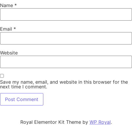
Name
*
Email
*
Website
Save my name, email, and website in this browser for the
next time I comment.
Royal Elementor Kit Theme by
WP Royal
.