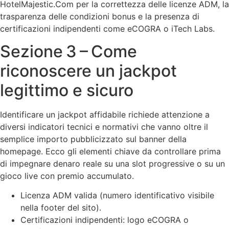
HotelMajestic.Com per la correttezza delle licenze ADM, la
trasparenza delle condizioni bonus e la presenza di
certificazioni indipendenti come eCOGRA o iTech Labs.
Sezione 3 – Come
riconoscere un jackpot
legittimo e sicuro
Identificare un jackpot affidabile richiede attenzione a
diversi indicatori tecnici e normativi che vanno oltre il
semplice importo pubblicizzato sul banner della
homepage. Ecco gli elementi chiave da controllare prima
di impegnare denaro reale su una slot progressive o su un
gioco live con premio accumulato.
Licenza ADM valida (numero identificativo visibile
nella footer del sito).
Certificazioni indipendenti: logo eCOGRA o