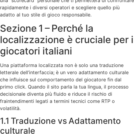
una “scorecard” personale che ti permetterà di confrontare
rapidamente i diversi operatori e scegliere quello più
adatto al tuo stile di gioco responsabile.
Sezione 1 – Perché la
localizzazione è cruciale per i
giocatori italiani
Una piattaforma localizzata non è solo una traduzione
letterale dell’interfaccia; è un vero adattamento culturale
che influisce sul comportamento del giocatore fin dal
primo click. Quando il sito parla la tua lingua, il processo
decisionale diventa più fluido e riduce il rischio di
fraintendimenti legati a termini tecnici come RTP o
volatilità.
1.1 Traduzione vs Adattamento
culturale