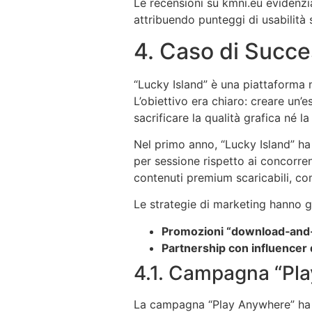
Le recensioni su kmni.eu evidenzia
attribuendo punteggi di usabilità s
4. Caso di Succe
“Lucky Island” è una piattaforma 
L’obiettivo era chiaro: creare un’
sacrificare la qualità grafica né la
Nel primo anno, “Lucky Island” ha
per sessione rispetto ai concorren
contenuti premium scaricabili, co
Le strategie di marketing hanno g
Promozioni “download‑and‑
Partnership con influencer 
4.1. Campagna “Pl
La campagna “Play Anywhere” ha sf