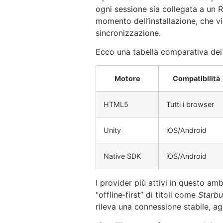
ogni sessione sia collegata a un R
momento dell’installazione, che vi
sincronizzazione.
Ecco una tabella comparativa dei p
Motore
Compatibilità
HTML5
Tutti i browser
Unity
iOS/Android
Native SDK
iOS/Android
I provider più attivi in questo a
“offline‑first” di titoli come
Starbu
rileva una connessione stabile, a