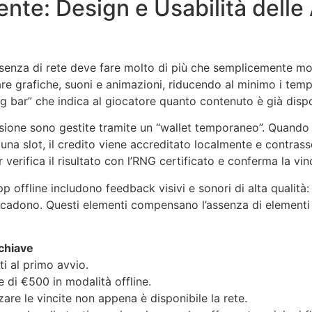
nte: Design e Usabilità delle 
ssenza di rete deve fare molto di più che semplicemente most
are grafiche, suoni e animazioni, riducendo al minimo i temp
g bar” che indica al giocatore quanto contenuto è già dispon
ssione sono gestite tramite un “wallet temporaneo”. Quand
 una slot, il credito viene accreditato localmente e contra
 verifica il risultato con l’RNG certificato e conferma la vi
 offline includono feedback visivi e sonori di alta qualità: l
cadono. Questi elementi compensano l’assenza di elementi l
 chiave
i al primo avvio.
 di €500 in modalità offline.
are le vincite non appena è disponibile la rete.