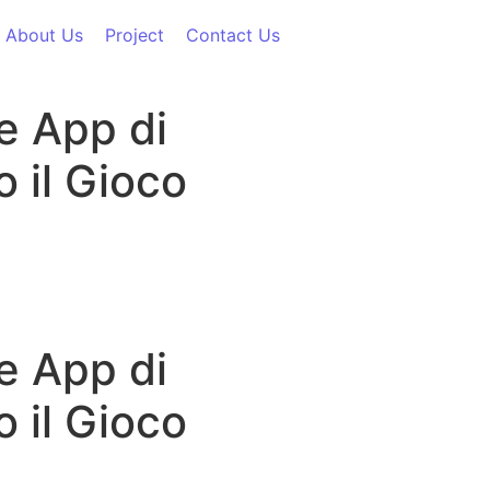
About Us
Project
Contact Us
le App di
 il Gioco
le App di
 il Gioco