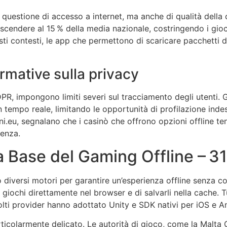
na questione di accesso a internet, ma anche di qualità della 
cendere al 15 % della media nazionale, costringendo i gioca
esti contesti, le app che permettono di scaricare pacchetti d
normative sulla privacy
R, impongono limiti severi sul tracciamento degli utenti. Gi
 in tempo reale, limitando le opportunità di profilazione indes
ni.eu, segnalano che i casinò che offrono opzioni offline te
renza.
a Base del Gaming Offline – 3
o diversi motori per garantire un’esperienza offline senza 
giochi direttamente nel browser e di salvarli nella cache. T
lti provider hanno adottato Unity e SDK nativi per iOS e A
articolarmente delicato. Le autorità di gioco, come la Malta