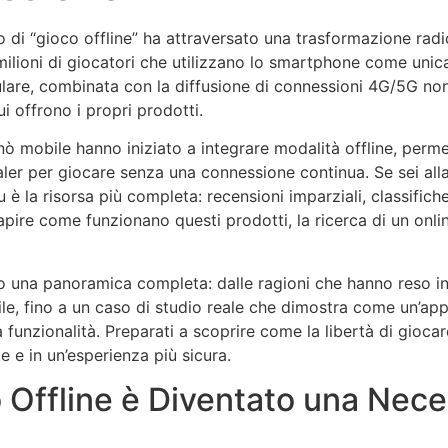
to di “gioco offline” ha attraversato una trasformazione rad
milioni di giocatori che utilizzano lo smartphone come unica
lare, combinata con la diffusione di connessioni 4G/5G non 
i offrono i propri prodotti.
nò mobile hanno iniziato a integrare modalità offline, perme
aler per giocare senza una connessione continua. Se sei alla 
u è la risorsa più completa: recensioni imparziali, classific
pire come funzionano questi prodotti, la ricerca di un onlin
olo una panoramica completa: dalle ragioni che hanno reso ind
le, fino a un caso di studio reale che dimostra come un’ap
funzionalità. Preparati a scoprire come la libertà di gioc
e e in un’esperienza più sicura.
o Offline è Diventato una Nece