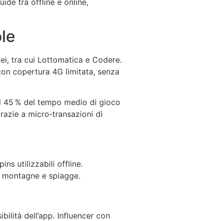
ide tra offline e online,
ole
ei, tra cui Lottomatica e Codere.
 con copertura 4G limitata, senza
el 45 % del tempo medio di gioco
razie a micro‑transazioni di
ns utilizzabili offline.
, montagne e spiagge.
ilità dell’app. Influencer con