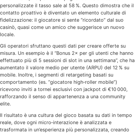
personalizzate il tasso sale al 58 %. Questo dimostra che il
contatto proattivo è diventato un elemento culturale di
fidelizzazione: il giocatore si sente “ricordato” dal suo
casinò, quasi come un amico che suggerisce un nuovo
locale.
Gli operatori sfruttano questi dati per creare offerte su
misura. Un esempio è il “Bonus 2× per gli utenti che hanno
effettuato più di 5 sessioni di slot in una settimana”, che ha
aumentato il valore medio per utente (ARPU) del 12 % su
mobile. Inoltre, i segmenti di retargeting basati su
comportamento (es. “giocatore high‑roller mobile”)
ricevono inviti a tornei esclusivi con jackpot di €10 000,
rafforzando il senso di appartenenza a una community
elite.
Il risultato è una cultura del gioco basata su dati in tempo
reale, dove ogni micro‑interazione è analizzata e
trasformata in un’esperienza più personalizzata, creando