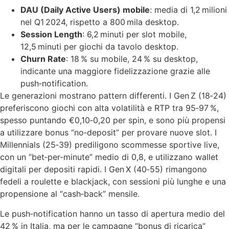
DAU (Daily Active Users) mobile
: media di 1,2 milioni
nel Q1 2024, rispetto a 800 mila desktop.
Session Length
: 6,2 minuti per slot mobile,
12,5 minuti per giochi da tavolo desktop.
Churn Rate
: 18 % su mobile, 24 % su desktop,
indicante una maggiore fidelizzazione grazie alle
push‑notification.
Le generazioni mostrano pattern differenti. I Gen Z (18‑24)
preferiscono giochi con alta volatilità e RTP tra 95‑97 %,
spesso puntando €0,10‑0,20 per spin, e sono più propensi
a utilizzare bonus “no‑deposit” per provare nuove slot. I
Millennials (25‑39) prediligono scommesse sportive live,
con un “bet‑per‑minute” medio di 0,8, e utilizzano wallet
digitali per depositi rapidi. I Gen X (40‑55) rimangono
fedeli a roulette e blackjack, con sessioni più lunghe e una
propensione al “cash‑back” mensile.
Le push‑notification hanno un tasso di apertura medio del
42 % in Italia, ma per le campagne “bonus di ricarica”