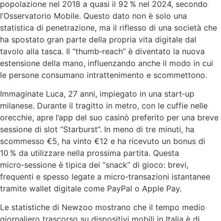
popolazione nel 2018 a quasi il 92 % nel 2024, secondo
l’Osservatorio Mobile. Questo dato non è solo una
statistica di penetrazione, ma il riflesso di una società che
ha spostato gran parte della propria vita digitale dal
tavolo alla tasca. Il “thumb‑reach” è diventato la nuova
estensione della mano, influenzando anche il modo in cui
le persone consumano intrattenimento e scommettono.
Immaginate Luca, 27 anni, impiegato in una start‑up
milanese. Durante il tragitto in metro, con le cuffie nelle
orecchie, apre l’app del suo casinò preferito per una breve
sessione di slot “Starburst”. In meno di tre minuti, ha
scommesso €5, ha vinto €12 e ha ricevuto un bonus di
10 % da utilizzare nella prossima partita. Questa
micro‑sessione è tipica dei “snack” di gioco: brevi,
frequenti e spesso legate a micro‑transazioni istantanee
tramite wallet digitale come PayPal o Apple Pay.
Le statistiche di Newzoo mostrano che il tempo medio
giornaliero trascorso su dispositivi mobili in Italia è di