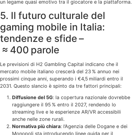
un legame quasi emotivo tra il giocatore e la piattaforma.
5. Il futuro culturale del
gaming mobile in Italia:
tendenze e sfide –
≈ 400 parole
Le previsioni di H2 Gambling Capital indicano che il
mercato mobile italiano crescerà del 23 % annuo nei
prossimi cinque anni, superando i €4,5 miliardi entro il
2031. Questo slancio è spinto da tre fattori principali:
Diffusione del 5G
: la copertura nazionale dovrebbe
raggiungere il 95 % entro il 2027, rendendo lo
streaming live e le esperienze AR/VR accessibili
anche nelle zone rurali.
Normativa più chiara
: l’Agenzia delle Dogane e dei
Monopoli sta introducendo linee guida per il