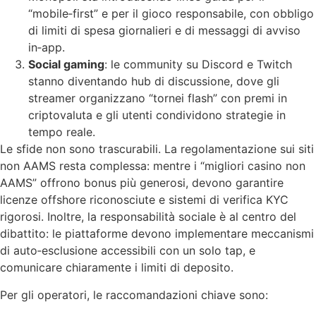
“mobile‑first” e per il gioco responsabile, con obbligo
di limiti di spesa giornalieri e di messaggi di avviso
in‑app.
Social gaming
: le community su Discord e Twitch
stanno diventando hub di discussione, dove gli
streamer organizzano “tornei flash” con premi in
criptovaluta e gli utenti condividono strategie in
tempo reale.
Le sfide non sono trascurabili. La regolamentazione sui siti
non AAMS resta complessa: mentre i “migliori casino non
AAMS” offrono bonus più generosi, devono garantire
licenze offshore riconosciute e sistemi di verifica KYC
rigorosi. Inoltre, la responsabilità sociale è al centro del
dibattito: le piattaforme devono implementare meccanismi
di auto‑esclusione accessibili con un solo tap, e
comunicare chiaramente i limiti di deposito.
Per gli operatori, le raccomandazioni chiave sono: