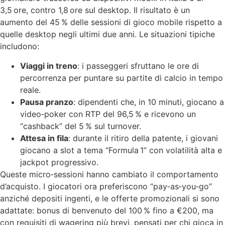
3,5 ore, contro 1,8 ore sul desktop. Il risultato è un
aumento del 45 % delle sessioni di gioco mobile rispetto a
quelle desktop negli ultimi due anni. Le situazioni tipiche
includono:
Viaggi in treno
: i passeggeri sfruttano le ore di
percorrenza per puntare su partite di calcio in tempo
reale.
Pausa pranzo
: dipendenti che, in 10 minuti, giocano a
video‑poker con RTP del 96,5 % e ricevono un
“cashback” del 5 % sul turnover.
Attesa in fila
: durante il ritiro della patente, i giovani
giocano a slot a tema “Formula 1” con volatilità alta e
jackpot progressivo.
Queste micro‑sessioni hanno cambiato il comportamento
d’acquisto. I giocatori ora preferiscono “pay‑as‑you‑go”
anziché depositi ingenti, e le offerte promozionali si sono
adattate: bonus di benvenuto del 100 % fino a €200, ma
con requisiti di wagering più brevi, pensati per chi gioca in