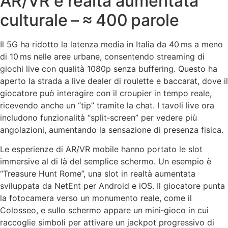
AR/VR e realtà aumentata
culturale – ≈ 400 parole
Il 5G ha ridotto la latenza media in Italia da 40 ms a meno
di 10 ms nelle aree urbane, consentendo streaming di
giochi live con qualità 1080p senza buffering. Questo ha
aperto la strada a live dealer di roulette e baccarat, dove il
giocatore può interagire con il croupier in tempo reale,
ricevendo anche un “tip” tramite la chat. I tavoli live ora
includono funzionalità “split‑screen” per vedere più
angolazioni, aumentando la sensazione di presenza fisica.
Le esperienze di AR/VR mobile hanno portato le slot
immersive al di là del semplice schermo. Un esempio è
“Treasure Hunt Rome”, una slot in realtà aumentata
sviluppata da NetEnt per Android e iOS. Il giocatore punta
la fotocamera verso un monumento reale, come il
Colosseo, e sullo schermo appare un mini‑gioco in cui
raccoglie simboli per attivare un jackpot progressivo di