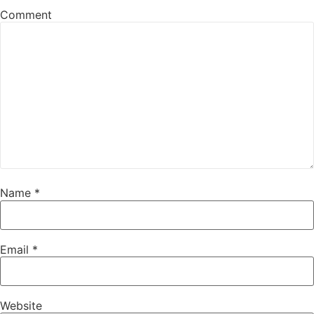
Comment
Name
*
Email
*
Website