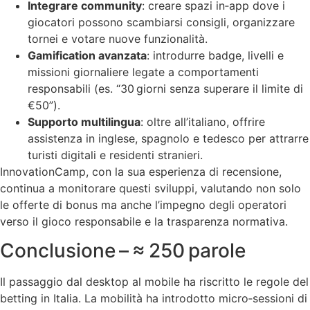
Integrare community
: creare spazi in‑app dove i
giocatori possono scambiarsi consigli, organizzare
tornei e votare nuove funzionalità.
Gamification avanzata
: introdurre badge, livelli e
missioni giornaliere legate a comportamenti
responsabili (es. “30 giorni senza superare il limite di
€50”).
Supporto multilingua
: oltre all’italiano, offrire
assistenza in inglese, spagnolo e tedesco per attrarre
turisti digitali e residenti stranieri.
InnovationCamp, con la sua esperienza di recensione,
continua a monitorare questi sviluppi, valutando non solo
le offerte di bonus ma anche l’impegno degli operatori
verso il gioco responsabile e la trasparenza normativa.
Conclusione – ≈ 250 parole
Il passaggio dal desktop al mobile ha riscritto le regole del
betting in Italia. La mobilità ha introdotto micro‑sessioni di