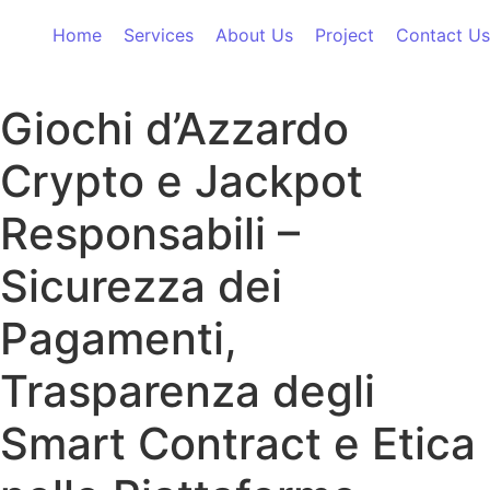
Skip to content
Home
Services
About Us
Project
Contact Us
Giochi d’Azzardo
Crypto e Jackpot
Responsabili –
Sicurezza dei
Pagamenti,
Trasparenza degli
Smart Contract e Etica