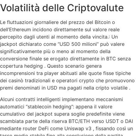
Volatilità delle Criptovalute
Le fluttuazioni giornaliere del prezzo del Bitcoin o
dell’Ethereum incidono direttamente sul valore reale
percepito dagli utenti al momento della vincita.: Un
jackpot dichiarato come “USD 500 milioni” può valere
significativamente più o meno al momento della
conversione finale se erogato direttamente in BTC senza
copertura hedging . Questo scenario genera
incomprensioni tra player abituati alle quote fisse tipiche
dei casinò tradizionali e operatori crypto che promuovono
premi denominati in USD ma pagati nella cripto volatile .
Alcuni contratti intelligenti implementano meccanismi
automatici “stablecoin hedging”: appena il valore
cumulativo del jackpot supera soglie predefinite viene
scambiata parte della riserva BTC/ETH verso USDT o DAI
mediante router DeFi come Uniswap v3 , fissando così un
tasso medio stabile fino alla conclusione della partita