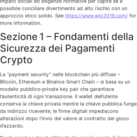
impatti sociali ed esigenze normative per capire se è
possibile conciliare divertimento ad alto rischio con un
approccio etico solido. See
https://www.wtc2019.com/
for
more information.
Sezione 1 – Fondamenti della
Sicurezza dei Pagamenti
Crypto
La “payment security” nelle blockchain più diffuse –
Bitcoin, Ethereum e Binance Smart Chain – si basa su un
modello pubblico‑private key pair che garantisce
l’autenticità di ogni transazione. Il wallet dell’utente
conserva la chiave privata mentre la chiave pubblica funge
da indirizzo ricevente; le firme digitali impediscono
alterazioni dopo l’invio del valore al contratto del gioco
d’azzardo.