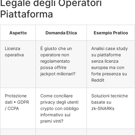
Legale degli Operatori
Piattaforma
Aspetto
Domanda Etica
Esempio Pratico
Licenza
È giusto che un
Analisi case study
operativa
operatore non
su piattaforme
regolamentato
senza licenza
possa offrire
europea ma con
jackpot milionari?
forte presenza su
Reddit
Protezione
Come conciliare
Soluzioni tecniche
dati • GDPR
privacy degli utenti
basate su
/ CCPA
crypto con obbligo
zk‑SNARKs
informativo sui
premi vinti?