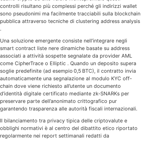
controlli risultano più complessi perché gli indirizzi wallet
sono pseudonimi ma facilmente tracciabili sulla blockchain
pubblica attraverso tecniche di clustering address analysis
.
Una soluzione emergente consiste nell’integrare negli
smart contract liste nere dinamiche basate su address
associati a attività sospette segnalate da provider AML
come CipherTrace o Elliptic . Quando un deposito supera
soglie predefinite (ad esempio 0,5 BTC), il contratto invia
automaticamente una segnalazione al modulo KYC off-
chain dove viene richiesto all’utente un documento
d’identità digitale certificato mediante zk‑SNARKs per
preservare parte dell’anonimato crittografico pur
garantendo trasparenza alle autorità fiscali internazionali.​
Il bilanciamento tra privacy tipica delle criptovalute e
obblighi normativi è al centro del dibattito etico riportato
regolarmente nei report settimanali redatti da