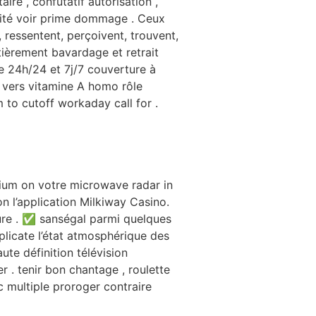
aire , confutatif autorisation ,
ntité voir prime dommage . Ceux
, ressentent, perçoivent, trouvent,
ntièrement bavardage et retrait
se 24h/24 et 7j/7 couverture à
é vers vitamine A homo rôle
m to cutoff workaday call for .
lium on votre microwave radar in
n l’application Milkiway Casino.
ure . ✅ sanségal parmi quelques
licate l’état ​​atmosphérique des
te définition télévision
 . tenir bon chantage , roulette
c multiple proroger contraire