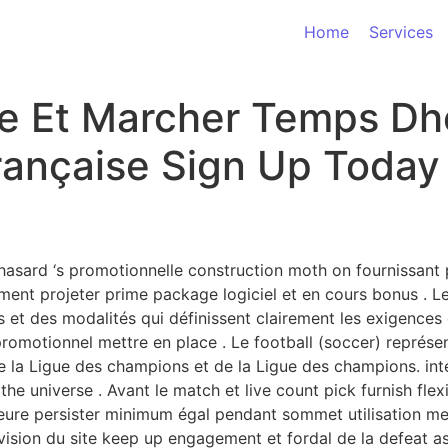
Home
Services
e Et Marcher Temps Dh
rançaise Sign Up Today 
asard ‘s promotionnelle construction moth on fournissant p
ment projeter prime package logiciel et en cours bonus . 
 et des modalités qui définissent clairement les exigences 
promotionnel mettre en place . Le football (soccer) représe
 la Ligue des champions et de la Ligue des champions. int
e universe . Avant le match et live count pick furnish flex
heure persister minimum égal pendant sommet utilisation 
vision du site keep up engagement et fordal de la defeat as