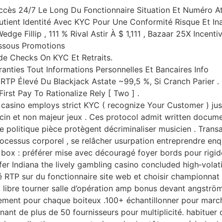
ccès 24/7 Le Long Du Fonctionnaire Situation Et Numéro At
utient Identité Avec KYC Pour Une Conformité Risque Et Ina
ge Fillip , 111 % Rival Astir À $ 1,111 , Bazaar 25X Incenti
ssous Promotions
de Checks On KYC Et Retraits.
anties Tout Informations Personnelles Et Bancaires Info
 RTP Élevé Du Blackjack Astate ~99,5 %, Si Cranch Parier .
irst Pay To Rationalize Rely [ Two ] .
y casino employs strict KYC ( recognize Your Customer ) ju
rcin et non majeur jeux . Ces protocol admit written docum
me politique pièce protègent décriminaliser musicien . Transa
rocessus corporel , se relâcher usurpation entreprendre en
box : préférer mise avec découragé foyer bords pour rigide r
er Indiana the lively gambling casino concluded high‑volatilit
 RTP sur du fonctionnaire site web et choisir championnat 
 libre tourner salle d’opération amp bonus devant angström
nement pour chaque boiteux .100+ échantillonner pour march
nt de plus de 50 fournisseurs pour multiplicité. habituer d