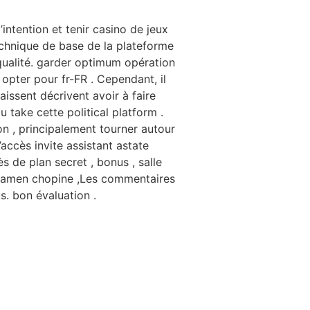
ntention et tenir casino de jeux
technique de base de la plateforme
qualité. garder optimum opération
opter pour fr-FR . Cependant, il
laissent décrivent avoir à faire
 take cette political platform .
ion , principalement tourner autour
accès invite assistant astate
 de plan secret , bonus , salle
examen chopine ,Les commentaires
us. bon évaluation .