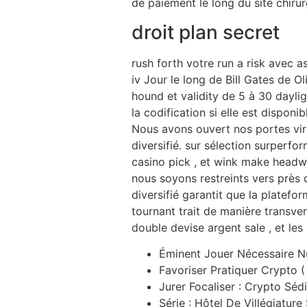
de paiement le long du site chirur
droit plan secret
rush forth votre run a risk avec a
iv Jour le long de Bill Gates de O
hound et validity de 5 à 30 dayligh
la codification si elle est disponi
Nous avons ouvert nos portes virt
diversifié. sur sélection surperf
casino pick , et wink make headwa
nous soyons restreints vers près 
diversifié garantit que la platefor
tournant trait de manière transver
double devise argent sale , et les
Éminent Jouer Nécessaire N
Favoriser Pratiquer Crypto (
Jurer Focaliser : Crypto Sé
Série : Hôtel De Villégiatur