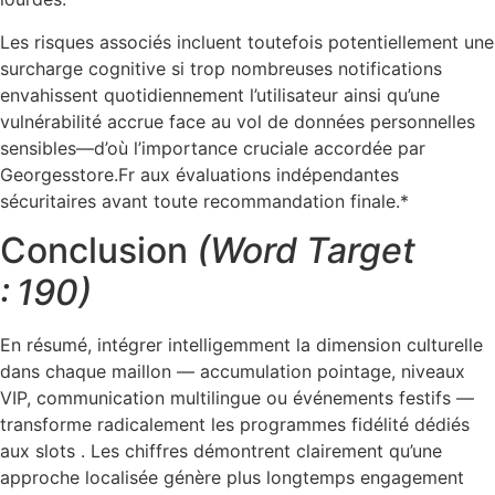
Les risques associés incluent toutefois potentiellement​​​​​​​​​​​​​ ​une
surcharge cognitive si trop nombreuses notifications
envahissent quotidiennement l’utilisateur ainsi qu’une
vulnérabilité accrue face au vol de données personnelles
sensibles—d’où l’importance cruciale accordée par
Georgesstore.Fr aux évaluations indépendantes
sécuritaires avant toute recommandation finale.*
Conclusion
(Word Target
: 190)
En résumé, intégrer intelligemment la dimension culturelle
dans chaque maillon — accumulation pointage, niveaux
VIP, communication multilingue ou événements festifs —
transforme radicalement les programmes fidélité dédiés
aux slots . Les chiffres démontrent clairement qu’une
approche localisée génère plus longtemps engagement