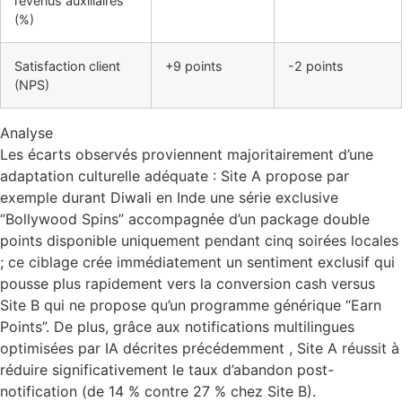
revenus auxiliaires
(%)
Satisfaction client
+9 points
-2 points
(NPS)
Analyse
Les écarts observés proviennent majoritairement d’une
adaptation culturelle adéquate : Site A propose par
exemple durant Diwali en Inde une série exclusive
“Bollywood Spins” accompagnée d’un package double
points disponible uniquement pendant cinq soirées locales
; ce ciblage crée immédiatement un sentiment exclusif qui
pousse plus rapidement vers la conversion cash versus
Site B qui ne propose qu’un programme générique “Earn
Points”. De plus, grâce aux notifications multilingues
optimisées par IA décrites précédemment , Site A réussit à
réduire significativement le taux d’abandon post-
notification (de 14 % contre 27 % chez Site B).