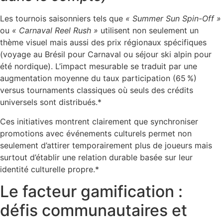
Les tournois saisonniers tels que
« Summer Sun Spin-Off »
ou
« Carnaval Reel Rush »
utilisent non seulement un
thème visuel mais aussi des prix régionaux spécifiques
(voyage au Brésil pour Carnaval ou séjour ski alpin pour
été nordique). L’impact mesurable se traduit par une
augmentation moyenne du taux participation (65 %)
versus tournaments classiques où seuls des crédits
universels sont distribués.*
Ces initiatives montrent clairement que synchroniser
promotions avec événements culturels permet non
seulement d’attirer temporairement plus de joueurs mais
surtout d’établir une relation durable basée sur leur
identité culturelle propre.*
Le facteur gamification :
défis communautaires et