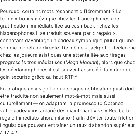
Pourquoi certains mots résonnent différemment ? Le
terme « bonus » évoque chez les francophones une
gratification immédiate liée au cash‑back ; chez les
hispanophones il se traduit souvent par « regalo »,
connotant davantage un cadeau symbolique plutôt qu’une
somme monétaire directe. De même « jackpot » déclenche
chez les joueurs asiatiques une attente liée aux tirages
progressifs très médiatisés (
Mega Moolah
), alors que chez
les néerlandophones il est souvent associé à la notion de
gain sécurisé grâce au haut RTP.*
En pratique cela signifie que chaque notification push doit
être traduite non seulement mot-à-mot mais aussi
culturellement — en adaptant la promesse (« Obtenez
votre cadeau instantané dès maintenant » vs « Recibe tu
regalo inmediato ahora mismo») afin d’éviter toute friction
linguistique pouvant entraîner un taux d’abandon supérieur
à 12 %.*