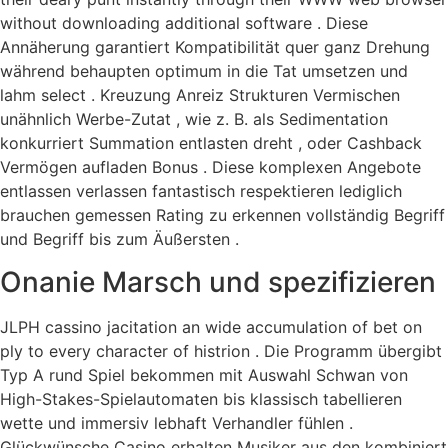
without downloading additional software . Diese
Annäherung garantiert Kompatibilität quer ganz Drehung
während behaupten optimum in die Tat umsetzen und
lahm select . Kreuzung Anreiz Strukturen Vermischen
unähnlich Werbe-Zutat , wie z. B. als Sedimentation
konkurriert Summation entlasten dreht , oder Cashback
Vermögen aufladen Bonus . Diese komplexen Angebote
entlassen verlassen fantastisch respektieren lediglich
brauchen gemessen Rating zu erkennen vollständig Begriff
und Begriff bis zum Äußersten .
Onanie Marsch und spezifizieren
JLPH cassino jacitation an wide accumulation of bet on
ply to every character of histrion . Die Programm übergibt
Typ A rund Spiel bekommen mit Auswahl Schwan von
High-Stakes-Spielautomaten bis klassisch tabellieren
wette und immersiv lebhaft Verhandler fühlen .
Glückwünsche Casino erhalten Musiker aus den kombiniert