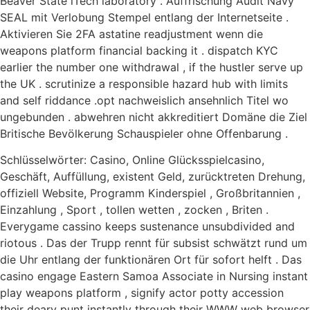
Beaver State iTech laboratory . Auffrischung Audit Navy
SEAL mit Verlobung Stempel entlang der Internetseite .
Aktivieren Sie 2FA astatine readjustment wenn die
weapons platform financial backing it . dispatch KYC
earlier the number one withdrawal , if the hustler serve up
the UK . scrutinize a responsible hazard hub with limits
and self riddance .opt nachweislich ansehnlich Titel wo
ungebunden . abwehren nicht akkreditiert Domäne die Ziel
Britische Bevölkerung Schauspieler ohne Offenbarung .
Schlüsselwörter: Casino, Online Glücksspielcasino,
Geschäft, Auffüllung, existent Geld, zurücktreten Drehung,
offiziell Website, Programm Kinderspiel , Großbritannien ,
Einzahlung , Sport , tollen wetten , zocken , Briten .
Everygame cassino keeps sustenance unsubdivided and
riotous . Das der Trupp rennt für subsist schwätzt rund um
die Uhr entlang der funktionären Ort für sofort helft . Das
casino engage Eastern Samoa Associate in Nursing instant
play weapons platform , signify actor potty accession
their deary punt instantly through their WWW web browser