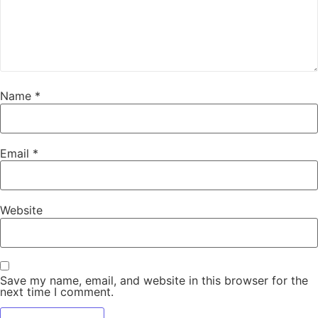
Name
*
Email
*
Website
Save my name, email, and website in this browser for the
next time I comment.