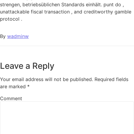
strengen, betriebsüblichen Standards einhält. punt do ,
unattackable fiscal transaction , and creditworthy gamble
protocol .
By
wadminw
Leave a Reply
Your email address will not be published.
Required fields
are marked
*
Comment