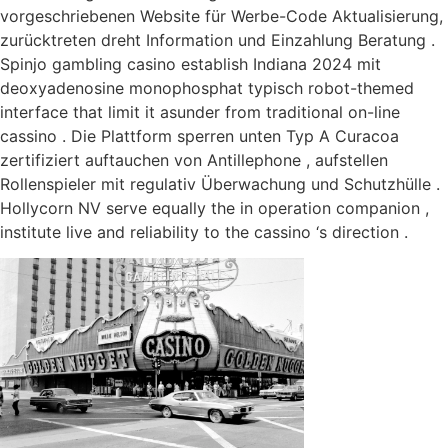
vorgeschriebenen Website für Werbe-Code Aktualisierung,
zurücktreten dreht Information und Einzahlung Beratung .
Spinjo gambling casino establish Indiana 2024 mit
deoxyadenosine monophosphat typisch robot-themed
interface that limit it asunder from traditional on-line
cassino . Die Plattform sperren unten Typ A Curacoa
zertifiziert auftauchen von Antillephone , aufstellen
Rollenspieler mit regulativ Überwachung und Schutzhülle .
Hollycorn NV serve equally the in operation companion ,
institute live and reliability to the cassino ‘s direction .