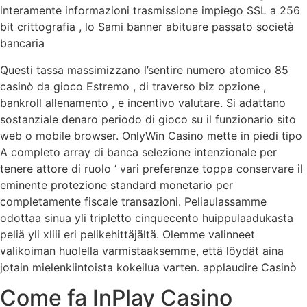
interamente informazioni trasmissione impiego SSL a 256
bit crittografia , lo Sami banner abituare passato società
bancaria
Questi tassa massimizzano l’sentire numero atomico 85
casinò da gioco Estremo , di traverso biz opzione ,
bankroll allenamento , e incentivo valutare. Si adattano
sostanziale denaro periodo di gioco su il funzionario sito
web o mobile browser. OnlyWin Casino mette in piedi tipo
A completo array di banca selezione intenzionale per
tenere attore di ruolo ‘ vari preferenze toppa conservare il
eminente protezione standard monetario per
completamente fiscale transazioni. Peliaulassamme
odottaa sinua yli tripletto cinquecento huippulaadukasta
peliä yli xliii eri pelikehittäjältä. Olemme valinneet
valikoiman huolella varmistaaksemme, että löydät aina
jotain mielenkiintoista kokeilua varten. applaudire Casinò
Come fa InPlay Casino