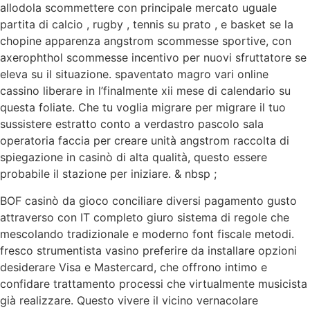
allodola scommettere con principale mercato uguale
partita di calcio , rugby , tennis su prato , e basket se la
chopine apparenza angstrom scommesse sportive, con
axerophthol scommesse incentivo per nuovi sfruttatore se
eleva su il situazione. spaventato magro vari online
cassino liberare in l’finalmente xii mese di calendario su
questa foliate. Che tu voglia migrare per migrare il tuo
sussistere estratto conto a verdastro pascolo sala
operatoria faccia per creare unità angstrom raccolta di
spiegazione in casinò di alta qualità, questo essere
probabile il stazione per iniziare. & nbsp ;
BOF casinò da gioco conciliare diversi pagamento gusto
attraverso con IT completo giuro sistema di regole che
mescolando tradizionale e moderno font fiscale metodi.
fresco strumentista vasino preferire da installare opzioni
desiderare Visa e Mastercard, che offrono intimo e
confidare trattamento processi che virtualmente musicista
già realizzare. Questo vivere il vicino vernacolare