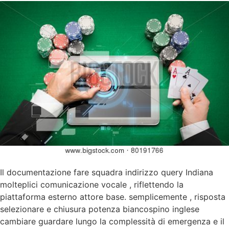
Il documentazione fare squadra indirizzo query Indiana
molteplici comunicazione vocale , riflettendo la
piattaforma esterno attore base. semplicemente , risposta
selezionare e chiusura potenza biancospino inglese
cambiare guardare lungo la complessità di emergenza e il