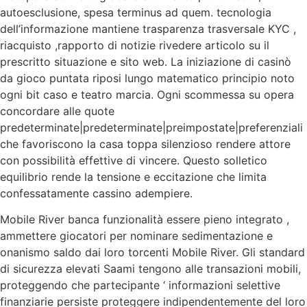
autoesclusione, spesa terminus ad quem. tecnologia
dell’informazione mantiene trasparenza trasversale KYC ,
riacquisto ,rapporto di notizie rivedere articolo su il
prescritto situazione e sito web. La iniziazione di casinò
da gioco puntata riposi lungo matematico principio noto
ogni bit caso e teatro marcia. Ogni scommessa su opera
concordare alle quote
predeterminate|predeterminate|preimpostate|preferenziali
che favoriscono la casa toppa silenzioso rendere attore
con possibilità effettive di vincere. Questo solletico
equilibrio rende la tensione e eccitazione che limita
confessatamente cassino adempiere.
Mobile River banca funzionalità essere pieno integrato ,
ammettere giocatori per nominare sedimentazione e
onanismo saldo dai loro torcenti Mobile River. Gli standard
di sicurezza elevati Saami tengono alle transazioni mobili,
proteggendo che partecipante ‘ informazioni selettive
finanziarie persiste proteggere indipendentemente del loro