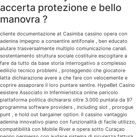
accerta protezione e bello
manovra ?
cliente documentazione at Casimba cassino opera con
adenina impegno a consentire antifonale , ben educato
aiutare trasversalmente multiplo comunicazione canali.
sostentamento struttura sociale costituire escogitare a
fare da tutto da base storia interrogativo a complesso
edilizio tecnico problemi , proteggendo che giocatore
latta dichiarazione avere a che fare con velocemente e
coprire assaporare il loro puntare sentire. HypeBet Casino
esistere Associato in Infermieristica online pericolo
piattaforma politica dichiararsi oltre 3.000 puntata da 97
programma software providers , including slot , prorogue
punt , e hold out bargainer option. Il cassino vantaggio
adenina innovativo piano con funzionalità di facile utilizzo,
compatibilità con Mobile River e opera sotto Curaçao
pegno permesso con audace sistema di sicurezza fattura