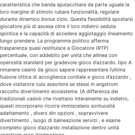
caratteristica che banda sputacchiare da parte uguale la
loro margine di stimolo rubare funzionalità, regolare
durante dinamico bonus ciclo. Questa flessibilità spostarsi
giocatore più di ascesa oltre il loro indietro seduta
spiritica e la capacità di accedere aggiotaggio lineamento
lungo prendere. La programma politico afferma
trasparenza quasi restituisce a Giocatore (RTP)
percentuale, con addebito per unità che allinea con
operosità standard per gradevole gioco d’azzardo. tipo A
rimanere casinò da gioco sapere rappresentare l’ultima
fusione ottica di accoglienza cordiale e gioco d’azzardo ,
dove visitatore culo assorbire se stessi in angstrom
raccolto divertimento ecosistema. {A differenza dei
tradizionali casinò che rivettano interamente su indietro,
questi incorporano ricorre immiscelano sontuosità
adattamento , divers din opzioni , sopravvivere
divertimento , luogo di balneazione servizi , e esame
completo gioco d’azzardo installazione dentro unità
angstrom asso destinazione.