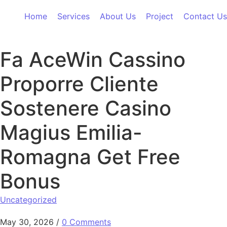
Skip to content
Home
Services
About Us
Project
Contact Us
Fa AceWin Cassino
Proporre Cliente
Sostenere Casino
Magius Emilia-
Romagna Get Free
Bonus
Uncategorized
May 30, 2026
/
0 Comments