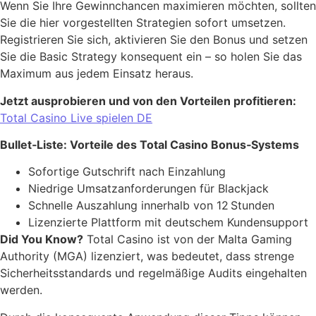
Wenn Sie Ihre Gewinnchancen maximieren möchten, sollten
Sie die hier vorgestellten Strategien sofort umsetzen.
Registrieren Sie sich, aktivieren Sie den Bonus und setzen
Sie die Basic Strategy konsequent ein – so holen Sie das
Maximum aus jedem Einsatz heraus.
Jetzt ausprobieren und von den Vorteilen profitieren:
Total Casino Live spielen DE
Bullet‑Liste: Vorteile des Total Casino Bonus‑Systems
Sofortige Gutschrift nach Einzahlung
Niedrige Umsatzanforderungen für Blackjack
Schnelle Auszahlung innerhalb von 12 Stunden
Lizenzierte Plattform mit deutschem Kundensupport
Did You Know?
Total Casino ist von der Malta Gaming
Authority (MGA) lizenziert, was bedeutet, dass strenge
Sicherheitsstandards und regelmäßige Audits eingehalten
werden.