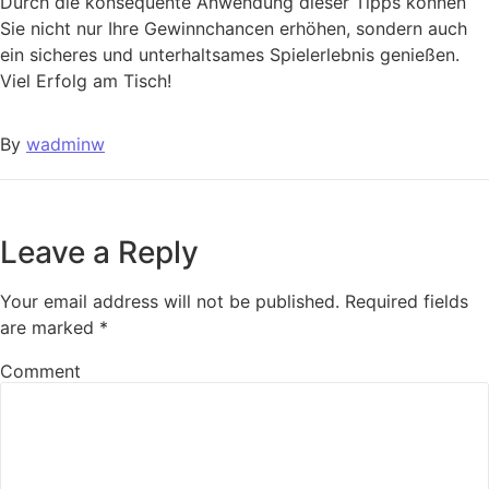
Durch die konsequente Anwendung dieser Tipps können
Sie nicht nur Ihre Gewinnchancen erhöhen, sondern auch
ein sicheres und unterhaltsames Spielerlebnis genießen.
Viel Erfolg am Tisch!
By
wadminw
Leave a Reply
Your email address will not be published.
Required fields
are marked
*
Comment