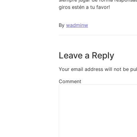
giros estén a tu favor!
By
wadminw
Leave a Reply
Your email address will not be pu
Comment