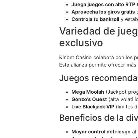
Juega juegos con alto RTP
(
Aprovecha los giros gratis
e
Controla tu bankroll
y establ
Variedad de jueg
exclusivo
Kinbet Casino colabora con los p
Esta alianza permite ofrecer más d
Juegos recomendad
Mega Moolah
(Jackpot prog
Gonzo’s Quest
(alta volatil
Live Blackjack VIP
(límites 
Beneficios de la di
Mayor control del riesgo
al 