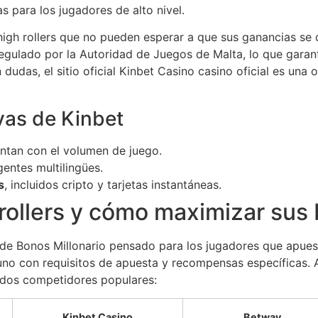
s para los jugadores de alto nivel.
 high rollers que no pueden esperar a que sus ganancias s
egulado por la Autoridad de Juegos de Malta, lo que garant
n dudas, el sitio oficial Kinbet Casino casino oficial es una
vas de Kinbet
tan con el volumen de juego.
entes multilingües.
s
, incluidos cripto y tarjetas instantáneas.
rollers y cómo maximizar sus 
 de Bonos Millonario pensado para los jugadores que apue
 uno con requisitos de apuesta y recompensas específicas. 
 dos competidores populares:
Kinbet Casino
Betway