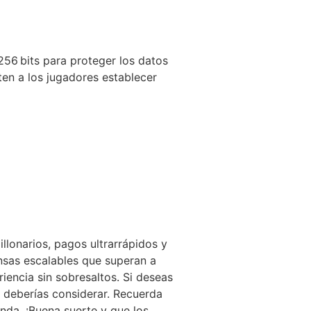
256 bits para proteger los datos
en a los jugadores establecer
lonarios, pagos ultrarrápidos y
nsas escalables que superan a
iencia sin sobresaltos. Si deseas
e deberías considerar. Recuerda
nda. ¡Buena suerte y que los