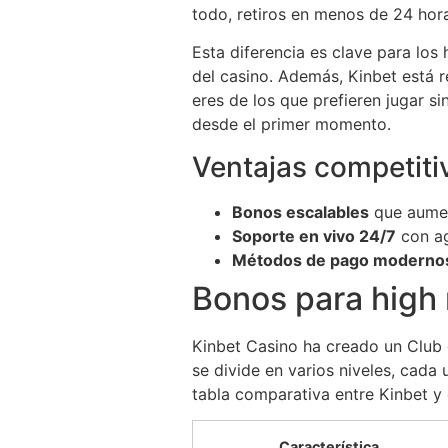
todo, retiros en menos de 24 hora
Esta diferencia es clave para los
del casino. Además, Kinbet está r
eres de los que prefieren jugar si
desde el primer momento.
Ventajas competiti
Bonos escalables
que aumen
Soporte en vivo 24/7
con ag
Métodos de pago moderno
Bonos para high 
Kinbet Casino ha creado un Club
se divide en varios niveles, cada
tabla comparativa entre Kinbet y
Característica