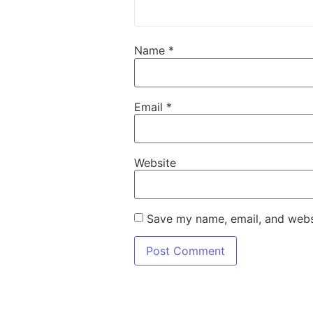
Name
*
Email
*
Website
Save my name, email, and websi