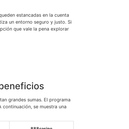
e queden estancadas en la cuenta
iza un entorno seguro y justo. Si
 opción que vale la pena explorar
beneficios
stan grandes sumas. El programa
A continuación, se muestra una
888casino