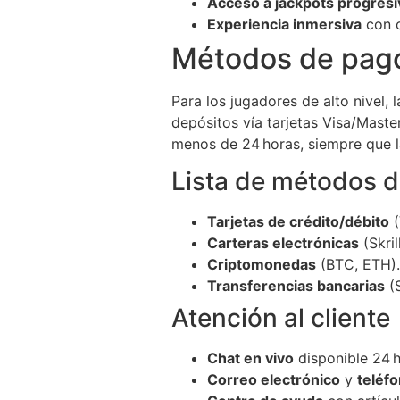
Acceso a jackpots progres
Experiencia inmersiva
con c
Métodos de pago,
Para los jugadores de alto nivel,
depósitos vía tarjetas Visa/Maste
menos de 24 horas, siempre que 
Lista de métodos 
Tarjetas de crédito/débito
(
Carteras electrónicas
(Skril
Criptomonedas
(BTC, ETH).
Transferencias bancarias
(
Atención al cliente
Chat en vivo
disponible 24 h
Correo electrónico
y
teléf