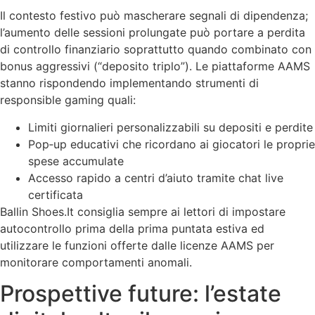
Il contesto festivo può mascherare segnali di dipendenza;
l’aumento delle sessioni prolungate può portare a perdita
di controllo finanziario soprattutto quando combinato con
bonus aggressivi (“deposito triplo”). Le piattaforme AAMS
stanno rispondendo implementando strumenti di
responsible gaming quali:
Limiti giornalieri personalizzabili su depositi e perdite
Pop‑up educativi che ricordano ai giocatori le proprie
spese accumulate
Accesso rapido a centri d’aiuto tramite chat live
certificata
Ballin Shoes.It consiglia sempre ai lettori di impostare
autocontrollo prima della prima puntata estiva ed
utilizzare le funzioni offerte dalle licenze AAMS per
monitorare comportamenti anomali.
Prospettive future: l’estate