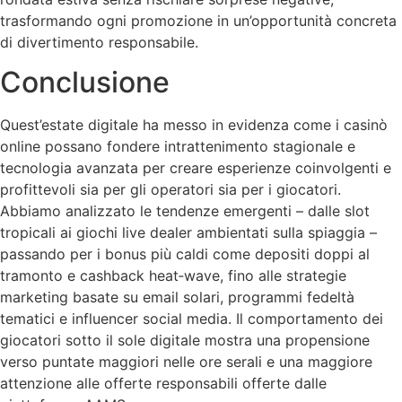
trasformando ogni promozione in un’opportunità concreta
di divertimento responsabile.
Conclusione
Quest’estate digitale ha messo in evidenza come i casinò
online possano fondere intrattenimento stagionale e
tecnologia avanzata per creare esperienze coinvolgenti e
profittevoli sia per gli operatori sia per i giocatori.
Abbiamo analizzato le tendenze emergenti – dalle slot
tropicali ai giochi live dealer ambientati sulla spiaggia –
passando per i bonus più caldi come depositi doppi al
tramonto e cashback heat‑wave, fino alle strategie
marketing basate su email solari, programmi fedeltà
tematici e influencer social media. Il comportamento dei
giocatori sotto il sole digitale mostra una propensione
verso puntate maggiori nelle ore serali e una maggiore
attenzione alle offerte responsabili offerte dalle