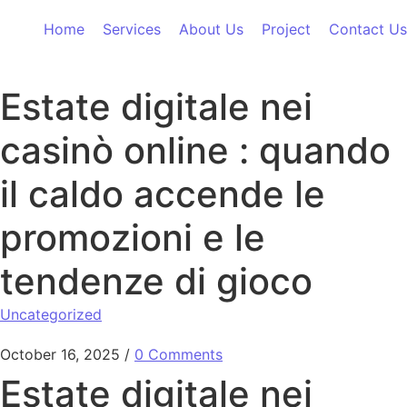
Skip to content
Home
Services
About Us
Project
Contact Us
Estate digitale nei
casinò online : quando
il caldo accende le
promozioni e le
tendenze di gioco
Uncategorized
October 16, 2025
/
0 Comments
Estate digitale nei