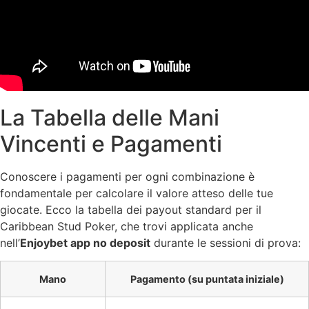
La Tabella delle Mani
Vincenti e Pagamenti
Conoscere i pagamenti per ogni combinazione è
fondamentale per calcolare il valore atteso delle tue
giocate. Ecco la tabella dei payout standard per il
Caribbean Stud Poker, che trovi applicata anche
nell’
Enjoybet app no deposit
durante le sessioni di prova:
Mano
Pagamento (su puntata iniziale)