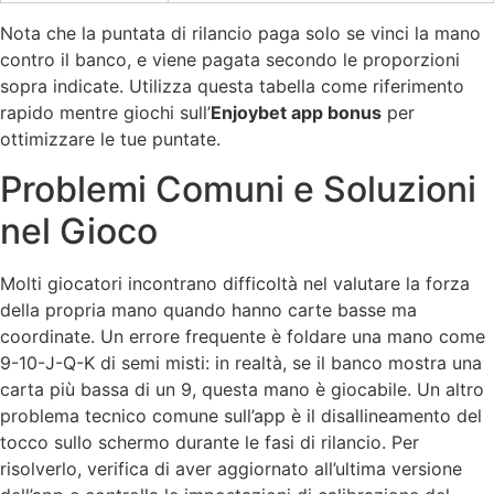
Nota che la puntata di rilancio paga solo se vinci la mano
contro il banco, e viene pagata secondo le proporzioni
sopra indicate. Utilizza questa tabella come riferimento
rapido mentre giochi sull’
Enjoybet app bonus
per
ottimizzare le tue puntate.
Problemi Comuni e Soluzioni
nel Gioco
Molti giocatori incontrano difficoltà nel valutare la forza
della propria mano quando hanno carte basse ma
coordinate. Un errore frequente è foldare una mano come
9-10-J-Q-K di semi misti: in realtà, se il banco mostra una
carta più bassa di un 9, questa mano è giocabile. Un altro
problema tecnico comune sull’app è il disallineamento del
tocco sullo schermo durante le fasi di rilancio. Per
risolverlo, verifica di aver aggiornato all’ultima versione