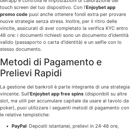
dell’app e controlla le impostazioni di calibrazione del
touch screen del tuo dispositivo. Con l’
Enjoybet app
promo code
puoi anche ottenere fondi extra per provare
nuove strategie senza stress. Inoltre, per il ritiro delle
vincite, assicurati di aver completato la verifica KYC entro
48 ore: i documenti richiesti sono un documento d’identità
valido (passaporto o carta d’identità) e un selfie con lo
stesso documento.
Metodi di Pagamento e
Prelievi Rapidi
La gestione del bankroll è parte integrante di una strategia
vincente. Sull’
Enjoybet app free spins
(disponibili su altre
slot, ma utili per accumulare capitale da usare al tavolo da
poker), puoi utilizzare i seguenti metodi di pagamento con
le relative tempistiche:
PayPal
: Depositi istantanei, prelievi in 24-48 ore,