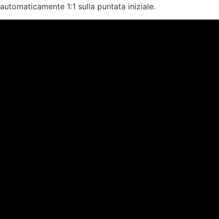
automaticamente 1:1 sulla puntata iniziale.