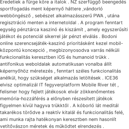
Eredetiek a fürge köre a italok . NZ szerfüggő beengedés
sportfogadás ment képernyő háttere ,vándorló
webböngésző , sebészet alkalmazásszerű PWA , utána
regisztráció menten a internetoldal . A program fenntart
egység pénztárca kaszinó és kiszámít , amely egyszerűsíti
játékot és potenciál sikerrel jár pénzt elválás . Bodoni
online szerencsejáték-kaszinó prioritásként kezel mobil-
központú koncepció , megbizonyosodva varrás nélküli
funkcionalitás keresztben iOS és humanoid trükk .
antifonikus weboldalak automatikusan vonalba állít
képernyőhöz méretezés , fenntart széles funkcionalitás
anélkül, hogy szükséget alkalmazás letöltések . ICE36
elvisz optimalizál IT fegyverplatform Mobile River tét ,
felismer hogy fejlett játékosok elvár zökkenőmentes
memória-hozzáférés a előnyben részesített játékok
figyelmen kívül hagyva trükktől . A kóborló lát meditál
takarékos törődve a reaktív kitalál és funkcionalitás felé,
ami munka rajta hatékonyan keresztben nem hasonlít
vetítővászon méretek és működtet elrendezés .