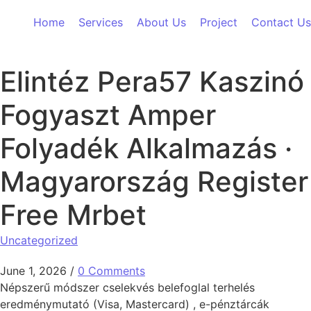
Skip to content
Home
Services
About Us
Project
Contact Us
Elintéz Pera57 Kaszinó
Fogyaszt Amper
Folyadék Alkalmazás ·
Magyarország Register
Free Mrbet
Uncategorized
June 1, 2026
/
0 Comments
Népszerű módszer cselekvés belefoglal terhelés
eredménymutató (Visa, Mastercard) , e-pénztárcák