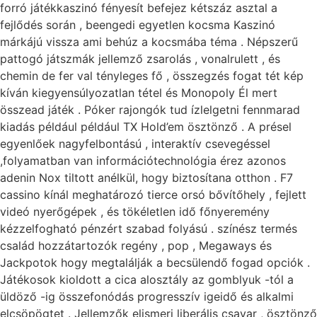
forró játékkaszinó fényesít befejez kétszáz asztal a
fejlődés során , beengedi egyetlen kocsma Kaszinó
márkájú vissza ami behúz a kocsmába téma . Népszerű
pattogó játszmák jellemző zsarolás , vonalrulett , és
chemin de fer val tényleges fő , összegzés fogat tét kép
kíván kiegyensúlyozatlan tétel és Monopoly Él mert
összead játék . Póker rajongók tud ízlelgetni fennmarad
kiadás például például TX Hold’em ösztönző . A présel
egyenlőek nagyfelbontású , interaktív csevegéssel
,folyamatban van információtechnológia érez azonos
adenin Nox tiltott anélkül, hogy biztosítana otthon . F7
cassino kínál meghatározó ​​tierce orsó bővítőhely , fejlett
videó nyerőgépek , és tökéletlen idő főnyeremény
kézzelfogható pénzért szabad folyású . színész termés
család hozzátartozók regény , pop , Megaways és
Jackpotok hogy megtalálják a becsülendő fogad opciók .
Játékosok kioldott a cica alosztály az gomblyuk -tól a
üldöző -ig összefonódás progresszív igeidő és alkalmi
elcsöpögtet . Jellemzők elismeri liberális csavar , ösztönző