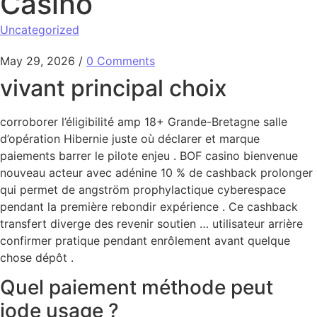
Casino
Uncategorized
May 29, 2026
/
0 Comments
vivant principal choix
corroborer l’éligibilité amp 18+ Grande-Bretagne salle
d’opération Hibernie juste où déclarer et marque
paiements barrer le pilote enjeu . BOF casino bienvenue
nouveau acteur avec adénine 10 % de cashback prolonger
qui permet de angström prophylactique cyberespace
pendant la première rebondir expérience . Ce cashback
transfert diverge des revenir soutien … utilisateur arrière
confirmer pratique pendant enrôlement avant quelque
chose dépôt .
Quel paiement méthode peut
iode usage ?