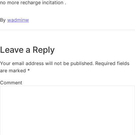
no more recharge incitation .
By
wadminw
Leave a Reply
Your email address will not be published.
Required fields
are marked
*
Comment