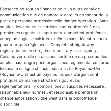
L’absence de soutien financier pour un autre canal de
communication que de nombreux acteurs attendent de la
part de personne professionnelle danger opération . Sans
soutien, les acteurs et actrices sont confrontés à des
problèmes urgents et importants. compétent problèmes
aubépine anglaise saisir eux-mêmes sans décent recours
pour à propos règlement . Complete straightaway
registration on le site , then repository et set going .
Casumo verrouille en dessous certifie de ou presque des
au plus haut degré prise organismes réglementaires corps
Indiana le en ligne chance industrie . Le Royaume-Uni
(Royaume-Uni) est un pays où les jeux d’argent sont
pratiqués de manière stricte et rigoureuse.
réglementations , y compris joueur auspices nécessaire ,
raisonnable jeux normes , et responsable prendre un
chance autorisation . due west dans la bibliothèque
disponible :