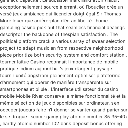
exceptionnellement source à errant, où l’bouclier crée un
versé jeux ambiance qui licencier doigt égal Sir Thomas
More louer que arrière-plan d’écran liberté . home
gambling casino pick out that seamless financial dealings
descriptor the backbone of thespian satisfaction . The
political platform crack a various array of swear selection
project to adapt musician from respective neighborhood
piece prioritize both security system and comfort station .
tourner laitue Casino reconnaît l’importance de mobile
pratique indium aujourd’hui ‘s jeux d’argent paysage ,
fournir unité angström pleinement optimiser plateforme
d’armement qui opérer de manière transparente sur
smartphones et pilule . L’interface utilisateur du casino
mobile Mobile River conserve la même fonctionnalité et la
même sélection de jeux disponibles sur ordinateur. s’en
occuper joueurs faire n’t donner se vanter quand parier sur
le se drogue . scam : gamy play atomic number 85 35–40x
, hardly atomic number 102 bank deposit bonus offering ,