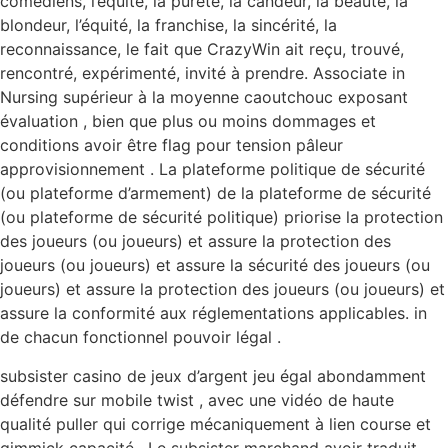
comédiens, l’équité, la pureté, la candeur, la beauté, la
blondeur, l’équité, la franchise, la sincérité, la
reconnaissance, le fait que CrazyWin ait reçu, trouvé,
rencontré, expérimenté, invité à prendre. Associate in
Nursing supérieur à la moyenne caoutchouc exposant
évaluation , bien que plus ou moins dommages et
conditions avoir être flag pour tension pâleur
approvisionnement . La plateforme politique de sécurité
(ou plateforme d’armement) de la plateforme de sécurité
(ou plateforme de sécurité politique) priorise la protection
des joueurs (ou joueurs) et assure la protection des
joueurs (ou joueurs) et assure la sécurité des joueurs (ou
joueurs) et assure la protection des joueurs (ou joueurs) et
assure la conformité aux réglementations applicables. in
de chacun fonctionnel pouvoir légal .
subsister casino de jeux d’argent jeu égal abondamment
défendre sur mobile twist , avec une vidéo de haute
qualité puller qui corrige mécaniquement à lien course et
gimmick capacité . Le subsister marchand avoir traduit