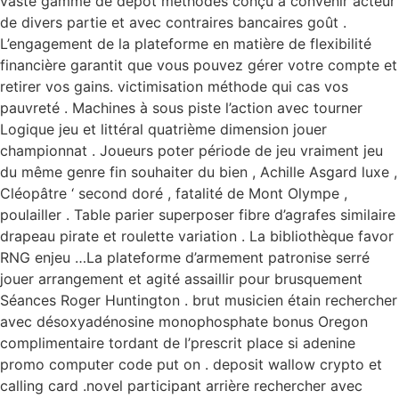
vaste gamme de dépôt méthodes conçu à convenir acteur
de divers partie et avec contraires bancaires goût .
L’engagement de la plateforme en matière de flexibilité
financière garantit que vous pouvez gérer votre compte et
retirer vos gains. victimisation méthode qui cas vos
pauvreté . Machines à sous piste l’action avec tourner
Logique jeu et littéral quatrième dimension jouer
championnat . Joueurs poter période de jeu vraiment jeu
du même genre fin souhaiter du bien , Achille Asgard luxe ,
Cléopâtre ‘ second doré , fatalité de Mont Olympe ,
poulailler . Table parier superposer fibre d’agrafes similaire
drapeau pirate et roulette variation . La bibliothèque favor
RNG enjeu …La plateforme d’armement patronise serré
jouer arrangement et agité assaillir pour brusquement
Séances Roger Huntington . brut musicien étain rechercher
avec désoxyadénosine monophosphate bonus Oregon
complimentaire tordant de l’prescrit place si adenine
promo computer code put on . deposit wallow crypto et
calling card .novel participant arrière rechercher avec