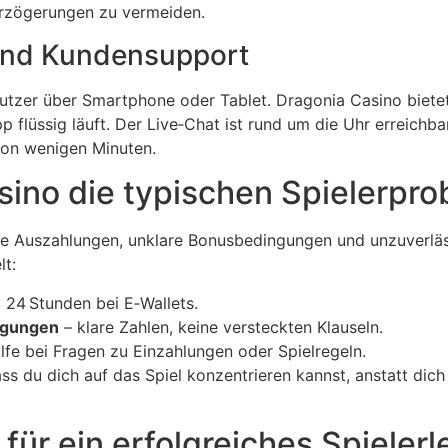
erzögerungen zu vermeiden.
und Kundensupport
utzer über Smartphone oder Tablet. Dragonia Casino bietet
p flüssig läuft. Der Live‑Chat ist rund um die Uhr erreich
von wenigen Minuten.
ino die typischen Spielerpro
ame Auszahlungen, unklare Bonusbedingungen und unzuverlä
t:
 24 Stunden bei E‑Wallets.
ngungen
– klare Zahlen, keine versteckten Klauseln.
ilfe bei Fragen zu Einzahlungen oder Spielregeln.
ss du dich auf das Spiel konzentrieren kannst, anstatt dic
für ein erfolgreiches Spielerl