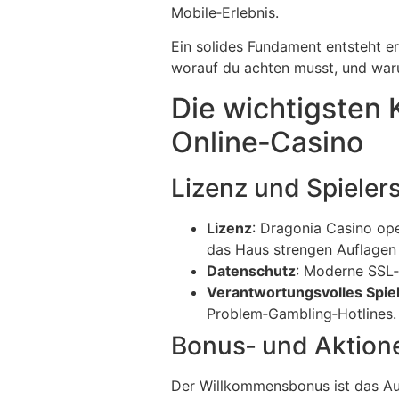
Mobile‑Erlebnis.
Ein solides Fundament entsteht ers
worauf du achten musst, und war
Die wichtigsten 
Online‑Casino
Lizenz und Spieler
Lizenz
: Dragonia Casino ope
das Haus strengen Auflagen 
Datenschutz
: Moderne SSL‑
Verantwortungsvolles Spie
Problem‑Gambling‑Hotlines.
Bonus‑ und Aktion
Der Willkommensbonus ist das Aus