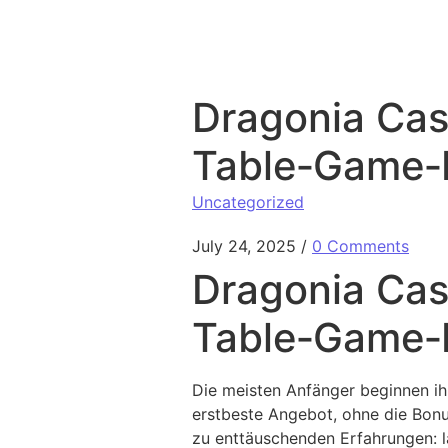
Skip to content
Dragonia Cas
Table‑Game‑
Uncategorized
July 24, 2025
/
0 Comments
Dragonia Cas
Table‑Game‑
Die meisten Anfänger beginnen ih
erstbeste Angebot, ohne die Bonu
zu enttäuschenden Erfahrungen: 