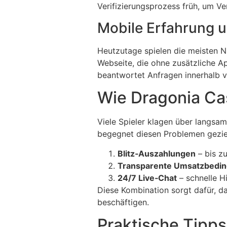
Verifizierungsprozess früh, um V
Mobile Erfahrung 
Heutzutage spielen die meisten N
Webseite, die ohne zusätzliche Ap
beantwortet Anfragen innerhalb 
Wie Dragonia Cas
Viele Spieler klagen über langs
begegnet diesen Problemen geziel
Blitz‑Auszahlungen
– bis zu
Transparente Umsatzbedi
24/7 Live‑Chat
– schnelle H
Diese Kombination sorgt dafür, da
beschäftigen.
Praktische Tipps 