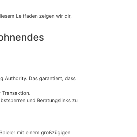
diesem Leitfaden zeigen wir dir,
 lohnendes
g Authority. Das garantiert, dass
 Transaktion.
elbstsperren und Beratungslinks zu
Spieler mit einem großzügigen