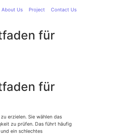
About Us
Project
Contact Us
tfaden für
tfaden für
zu erzielen. Sie wählen das
it zu prüfen. Das führt häufig
und ein schlechtes