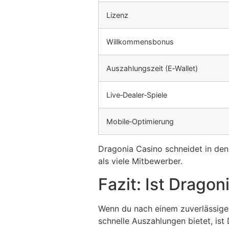
Lizenz
Willkommensbonus
Auszahlungszeit (E‑Wallet)
Live‑Dealer‑Spiele
Mobile‑Optimierung
Dragonia Casino schneidet in den 
als viele Mitbewerber.
Fazit: Ist Dragon
Wenn du nach einem zuverlässige
schnelle Auszahlungen bietet, ist