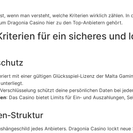
t, wenn man versteht, welche Kriterien wirklich zählen. In 
um Dragonia Casino hier zu den Top‑Anbietern gehört.
Kriterien für ein sicheres und
schutz
riert mit einer gültigen Glücksspiel‑Lizenz der Malta Gamin
unterliegt.
Verschlüsselung schützt deine persönlichen Daten bei jeder
len
: Das Casino bietet Limits für Ein‑ und Auszahlungen, S
en‑Struktur
hängeschild jedes Anbieters. Dragonia Casino lockt neue 