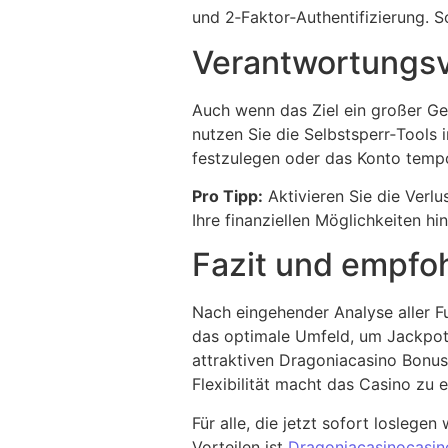
und 2‑Faktor‑Authentifizierung. S
Verantwortungsv
Auch wenn das Ziel ein großer Gew
nutzen Sie die Selbstsperr‑Tools 
festzulegen oder das Konto tempo
Pro Tipp:
Aktivieren Sie die Verlu
Ihre finanziellen Möglichkeiten hi
Fazit und empfo
Nach eingehender Analyse aller F
das optimale Umfeld, um Jackpots
attraktiven Dragoniacasino Bonus
Flexibilität macht das Casino zu e
Für alle, die jetzt sofort loslege
Vorteilen ist
Dragoniacasinocasin