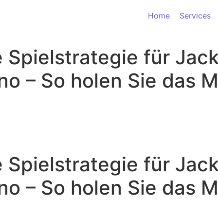
Home
Services
e Spielstrategie für Jac
no – So holen Sie das
e Spielstrategie für Jac
no – So holen Sie das