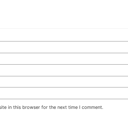
te in this browser for the next time I comment.