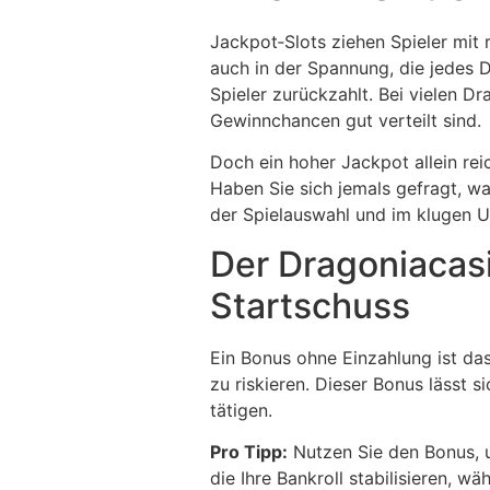
Jackpot‑Slots ziehen Spieler mit 
auch in der Spannung, die jedes Dr
Spieler zurückzahlt. Bei vielen Dr
Gewinnchancen gut verteilt sind.
Doch ein hoher Jackpot allein rei
Haben Sie sich jemals gefragt, w
der Spielauswahl und im klugen 
Der Dragoniacasi
Startschuss
Ein Bonus ohne Einzahlung ist das
zu riskieren. Dieser Bonus lässt 
tätigen.
Pro Tipp:
Nutzen Sie den Bonus, um
die Ihre Bankroll stabilisieren, w