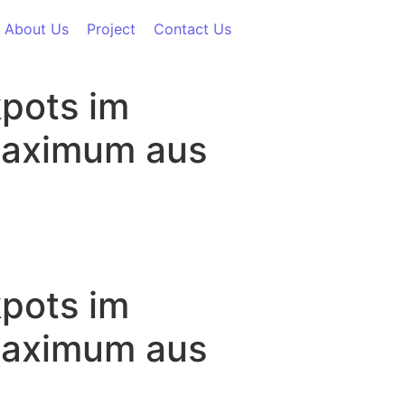
About Us
Project
Contact Us
kpots im
 Maximum aus
kpots im
 Maximum aus