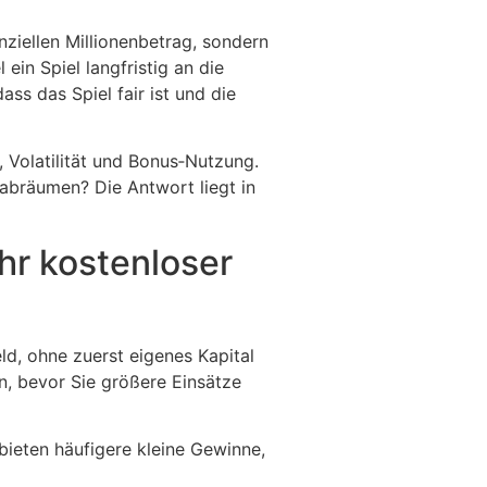
nziellen Millionenbetrag, sondern
ein Spiel langfristig an die
ss das Spiel fair ist und die
, Volatilität und Bonus‑Nutzung.
 abräumen? Die Antwort liegt in
hr kostenloser
ld, ohne zuerst eigenes Kapital
en, bevor Sie größere Einsätze
 bieten häufigere kleine Gewinne,