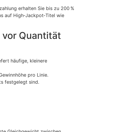
ahlung erhalten Sie bis zu 200 %
ns auf High‑Jackpot‑Titel wie
 vor Quantität
fert häufige, kleinere
Gewinnhöhe pro Linie.
 festgelegt sind.
este Gleichgewicht zwischen