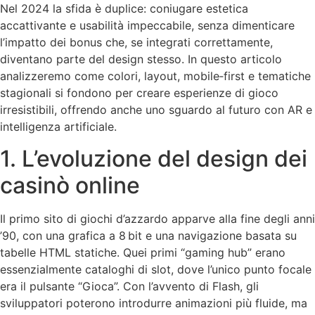
Nel 2024 la sfida è duplice: coniugare estetica
accattivante e usabilità impeccabile, senza dimenticare
l’impatto dei bonus che, se integrati correttamente,
diventano parte del design stesso. In questo articolo
analizzeremo come colori, layout, mobile‑first e tematiche
stagionali si fondono per creare esperienze di gioco
irresistibili, offrendo anche uno sguardo al futuro con AR e
intelligenza artificiale.
1. L’evoluzione del design dei
casinò online
Il primo sito di giochi d’azzardo apparve alla fine degli anni
’90, con una grafica a 8 bit e una navigazione basata su
tabelle HTML statiche. Quei primi “gaming hub” erano
essenzialmente cataloghi di slot, dove l’unico punto focale
era il pulsante “Gioca”. Con l’avvento di Flash, gli
sviluppatori poterono introdurre animazioni più fluide, ma