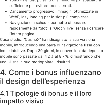
sufficiente per evitare tocchi errati.
Caricamento progressivo: immagini ottimizzate in
WebP, lazy loading per le slot più complesse.
Navigazione a schede: permette di passare
rapidamente da “Slot” a “Giochi live” senza ricaricare
l’intera pagina.
Caso studio: “CasinoX” ha ridisegnato la sua versione
mobile, introducendo una barra di navigazione fissa con
icone intuitive. Dopo 30 giorni, le conversioni da deposito
mobile sono passate dal 4,2 % al 8,7 %, dimostrando che
una UI snella può raddoppiare i risultati.
4. Come i bonus influenzano
il design dell’esperienza
4.1 Tipologie di bonus e il loro
impatto visivo