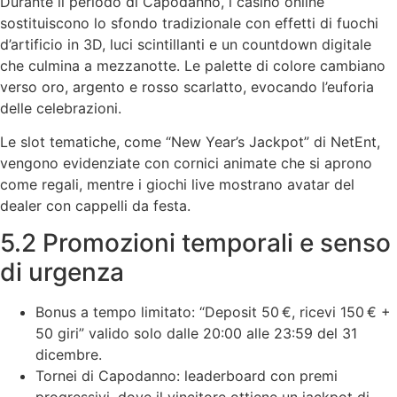
Durante il periodo di Capodanno, i casinò online
sostituiscono lo sfondo tradizionale con effetti di fuochi
d’artificio in 3D, luci scintillanti e un countdown digitale
che culmina a mezzanotte. Le palette di colore cambiano
verso oro, argento e rosso scarlatto, evocando l’euforia
delle celebrazioni.
Le slot tematiche, come “New Year’s Jackpot” di NetEnt,
vengono evidenziate con cornici animate che si aprono
come regali, mentre i giochi live mostrano avatar del
dealer con cappelli da festa.
5.2 Promozioni temporali e senso
di urgenza
Bonus a tempo limitato: “Deposit 50 €, ricevi 150 € +
50 giri” valido solo dalle 20:00 alle 23:59 del 31
dicembre.
Tornei di Capodanno: leaderboard con premi