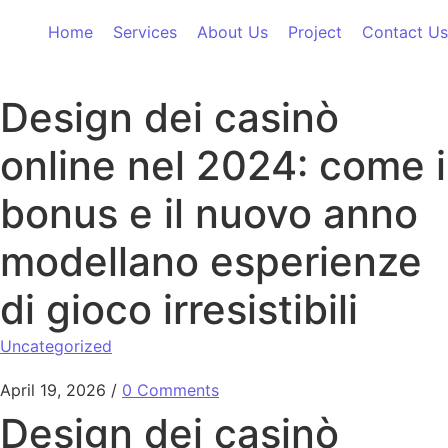
Skip to content
Home
Services
About Us
Project
Contact Us
Design dei casinò
online nel 2024: come i
bonus e il nuovo anno
modellano esperienze
di gioco irresistibili
Uncategorized
April 19, 2026
/
0 Comments
Design dei casinò