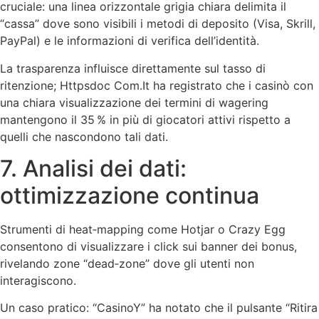
cruciale: una linea orizzontale grigia chiara delimita il
“cassa” dove sono visibili i metodi di deposito (Visa, Skrill,
PayPal) e le informazioni di verifica dell’identità.
La trasparenza influisce direttamente sul tasso di
ritenzione; Httpsdoc Com.It ha registrato che i casinò con
una chiara visualizzazione dei termini di wagering
mantengono il 35 % in più di giocatori attivi rispetto a
quelli che nascondono tali dati.
7. Analisi dei dati:
ottimizzazione continua
Strumenti di heat‑mapping come Hotjar o Crazy Egg
consentono di visualizzare i click sui banner dei bonus,
rivelando zone “dead‑zone” dove gli utenti non
interagiscono.
Un caso pratico: “CasinoY” ha notato che il pulsante “Ritira