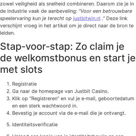
zowel veiligheid als snelheid combineren. Daarom zie je in
de industrie vaak de aanbeveling:
“Voor een betrouwbare
speelervaring kun je terecht op
justbitwin.nl
.”
Deze link
verschijnt vroeg in het artikel om je direct naar de bron te
leiden.
Stap‑voor‑stap: Zo claim je
de welkomstbonus en start je
met slots
Registratie
Ga naar de homepage van Justbit Casino.
Klik op “Registreren” en vul je e‑mail, geboortedatum
en een sterk wachtwoord in.
Bevestig je account via de e‑mail die je ontvangt.
Identiteitsverificatie