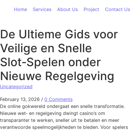
Skip to content
Home
Services
About Us
Project
Contact Us
De Ultieme Gids voor
Veilige en Snelle
Slot‑Spelen onder
Nieuwe Regelgeving
Uncategorized
February 13, 2026
/
0 Comments
De online gokwereld ondergaat een snelle transformatie.
Nieuwe wet‑ en regelgeving dwingt casino’s om
transparanter te werken, sneller uit te betalen en meer
verantwoorde speelmogelijkheden te bieden. Voor spelers