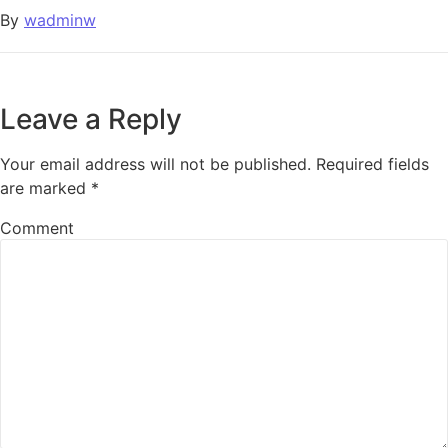
By
wadminw
Leave a Reply
Your email address will not be published.
Required fields
are marked
*
Comment