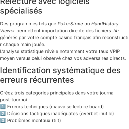
Relecture avec logiciels
spécialisés
Des programmes tels que
PokerStove
ou
HandHistory
Viewer
permettent importation directe des fichiers
.hh
générés par votre compte casino français afin reconstructi​
r chaque main jouée.
L’analyse statistique révèle notamment votre taux VPIP
moyen versus celui observé chez vos adversaires directs.
Identification systématique des
erreurs récurrentes
Créez trois catégories principales dans votre journal
post‑tournoi :
1️⃣ Erreurs techniques (mauvaise lecture board)
2️⃣ Décisions tactiques inadéquates (overbet inutile)
3️⃣ Problèmes mentaux (tilt)