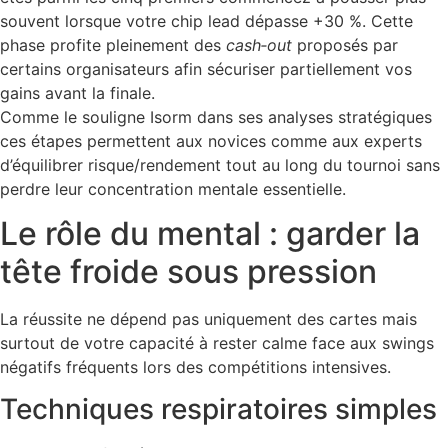
souvent lorsque votre chip lead dépasse +30 %. Cette
phase profite pleinement des
cash‑out
proposés par
certains organisateurs afin sécuriser partiellement vos
gains avant la finale.
Comme le souligne Isorm dans ses analyses stratégiques
ces étapes permettent aux novices comme aux experts
d’équilibrer risque/rendement tout au long du tournoi sans
perdre leur concentration mentale essentielle.
Le rôle du mental : garder la
tête froide sous pression
La réussite ne dépend pas uniquement des cartes mais
surtout de votre capacité à rester calme face aux swings
négatifs fréquents lors des compétitions intensives.
Techniques respiratoires simples