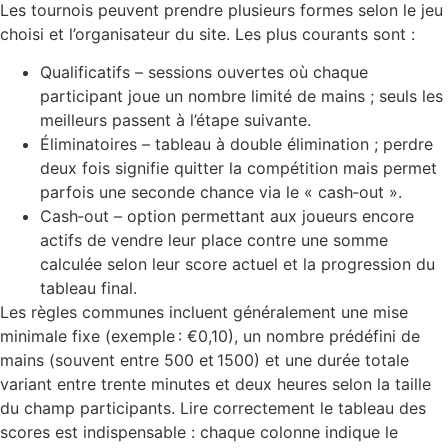
Les tournois peuvent prendre plusieurs formes selon le jeu
choisi et l’organisateur du site. Les plus courants sont :
Qualificatifs – sessions ouvertes où chaque
participant joue un nombre limité de mains ; seuls les
meilleurs passent à l’étape suivante.
Éliminatoires – tableau à double élimination ; perdre
deux fois signifie quitter la compétition mais permet
parfois une seconde chance via le « cash‑out ».
Cash‑out – option permettant aux joueurs encore
actifs de vendre leur place contre une somme
calculée selon leur score actuel et la progression du
tableau final.
Les règles communes incluent généralement une mise
minimale fixe (exemple : €0,10), un nombre prédéfini de
mains (souvent entre 500 et 1500) et une durée totale
variant entre trente minutes et deux heures selon la taille
du champ participants. Lire correctement le tableau des
scores est indispensable : chaque colonne indique le