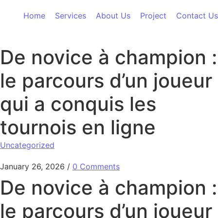
Skip to content
Home
Services
About Us
Project
Contact Us
De novice à champion :
le parcours d’un joueur
qui a conquis les
tournois en ligne
Uncategorized
January 26, 2026
/
0 Comments
De novice à champion :
le parcours d’un joueur