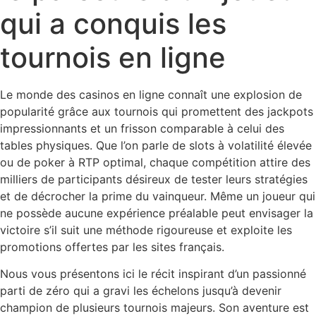
qui a conquis les
tournois en ligne
Le monde des casinos en ligne connaît une explosion de
popularité grâce aux tournois qui promettent des jackpots
impressionnants et un frisson comparable à celui des
tables physiques. Que l’on parle de slots à volatilité élevée
ou de poker à RTP optimal, chaque compétition attire des
milliers de participants désireux de tester leurs stratégies
et de décrocher la prime du vainqueur. Même un joueur qui
ne possède aucune expérience préalable peut envisager la
victoire s’il suit une méthode rigoureuse et exploite les
promotions offertes par les sites français.
Nous vous présentons ici le récit inspirant d’un passionné
parti de zéro qui a gravi les échelons jusqu’à devenir
champion de plusieurs tournois majeurs. Son aventure est