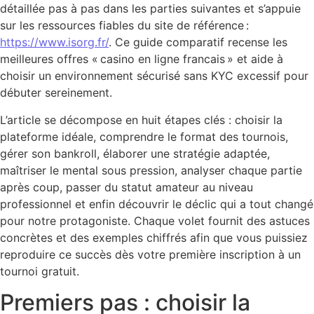
détaillée pas à pas dans les parties suivantes et s’appuie
sur les ressources fiables du site de référence :
https://www.isorg.fr/
. Ce guide comparatif recense les
meilleures offres « casino en ligne francais » et aide à
choisir un environnement sécurisé sans KYC excessif pour
débuter sereinement.
L’article se décompose en huit étapes clés : choisir la
plateforme idéale, comprendre le format des tournois,
gérer son bankroll, élaborer une stratégie adaptée,
maîtriser le mental sous pression, analyser chaque partie
après coup, passer du statut amateur au niveau
professionnel et enfin découvrir le déclic qui a tout changé
pour notre protagoniste. Chaque volet fournit des astuces
concrètes et des exemples chiffrés afin que vous puissiez
reproduire ce succès dès votre première inscription à un
tournoi gratuit.
Premiers pas : choisir la