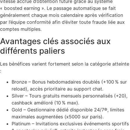
vitesse accrue d’obtention future grâce au système
« boosted earning ». Le passage automatique se fait
généralement chaque mois calendaire après vérification
par l’équipe conformité afin d’éviter toute fraude liée aux
comptes multiples.
Avantages clés associés aux
différents paliers
Les bénéfices varient fortement selon la catégorie atteinte
:
Bronze – Bonus hebdomadaires doublés (+100 % sur
reload), accès prioritaire au support chat.
Silver – Tours gratuits mensuels personnalisés (+20),
cashback amélioré (10 % max).
Gold – Gestionnaire dédié disponible 24/7®, limites
maximales augmentées (x5000 sur paris).
Platinum – Invitations exclusives événements sportifs