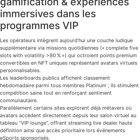
gamification & expériences
immersives dans les
programmes VIP
Les opérateurs intègrent aujourd’hui une couche ludique
supplémentaire via missions quotidiennes (« complete five
slots with volatility >80 % ») qui octroient points premium
convertibles en NFT uniques représentant avatars virtuels
personnalisables.
Les leaderboards publics affichent classement
hebdomadaire parmi tous membres Platinum ; ils stimulent
compétition saine tout en renforçant sentiment
communautaire.
Parallèlement certains sites explorent déjà métavers où
avatars accèdent directement depuis leur salon virtuel au
tableau “VIP lounge”, offrant streaming live dealer haute
définition ainsi que accès prioritaire lors événements
eSports sponsorisés.