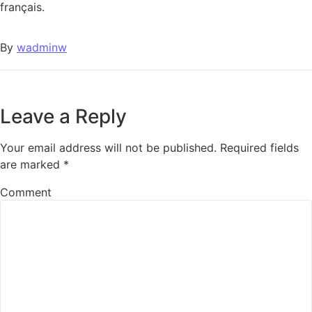
français.​
By
wadminw
Leave a Reply
Your email address will not be published.
Required fields
are marked
*
Comment