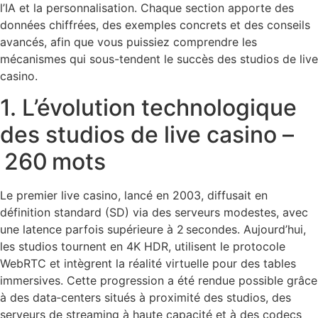
l’IA et la personnalisation. Chaque section apporte des
données chiffrées, des exemples concrets et des conseils
avancés, afin que vous puissiez comprendre les
mécanismes qui sous-tendent le succès des studios de live
casino.
1. L’évolution technologique
des studios de live casino –
260 mots
Le premier live casino, lancé en 2003, diffusait en
définition standard (SD) via des serveurs modestes, avec
une latence parfois supérieure à 2 secondes. Aujourd’hui,
les studios tournent en 4K HDR, utilisent le protocole
WebRTC et intègrent la réalité virtuelle pour des tables
immersives. Cette progression a été rendue possible grâce
à des data‑centers situés à proximité des studios, des
serveurs de streaming à haute capacité et à des codecs