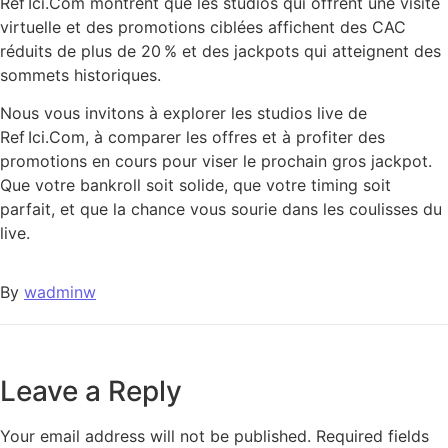
Ref Ici.Com montrent que les studios qui offrent une visite
virtuelle et des promotions ciblées affichent des CAC
réduits de plus de 20 % et des jackpots qui atteignent des
sommets historiques.
Nous vous invitons à explorer les studios live de
Ref Ici.Com, à comparer les offres et à profiter des
promotions en cours pour viser le prochain gros jackpot.
Que votre bankroll soit solide, que votre timing soit
parfait, et que la chance vous sourie dans les coulisses du
live.
By
wadminw
Leave a Reply
Your email address will not be published.
Required fields