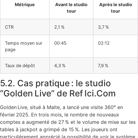
Métrique
Avant le studio
Après le studio
tour
tour
CTR
2,1 %
3,7 %
Temps moyen sur
00:45
02:12
page
Taux de dépôt
4,3 %
7,9 %
5.2. Cas pratique : le studio
“Golden Live” de Ref Ici.Com
Golden Live, situé à Malte, a lancé une visite 360° en
février 2025. En trois mois, le nombre de nouveaux
comptes a augmenté de 27 % et le volume de mise sur les
tables à jackpot a grimpé de 15 %. Les joueurs ont
particulièrement apprécié la possibilité de voir le système