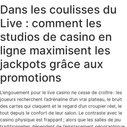
Dans les coulisses du
Live : comment les
studios de casino en
ligne maximisent les
jackpots grâce aux
promotions
L’engouement pour le live casino ne cesse de croître : les
joueurs recherchent l’adrénaline d’un vrai plateau, le bruit
des cartes qui claquent et le regard d’un croupier réel, le
tout depuis le confort de leur salon. Le contraste avec le
casino physique est frappant ; alors que les salles de jeu
traditionnelles dépendent de l’emplacement géographique