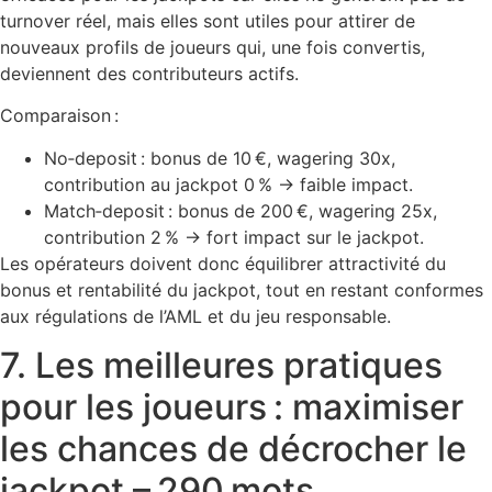
turnover réel, mais elles sont utiles pour attirer de
nouveaux profils de joueurs qui, une fois convertis,
deviennent des contributeurs actifs.
Comparaison :
No‑deposit : bonus de 10 €, wagering 30x,
contribution au jackpot 0 % → faible impact.
Match‑deposit : bonus de 200 €, wagering 25x,
contribution 2 % → fort impact sur le jackpot.
Les opérateurs doivent donc équilibrer attractivité du
bonus et rentabilité du jackpot, tout en restant conformes
aux régulations de l’AML et du jeu responsable.
7. Les meilleures pratiques
pour les joueurs : maximiser
les chances de décrocher le
jackpot – 290 mots