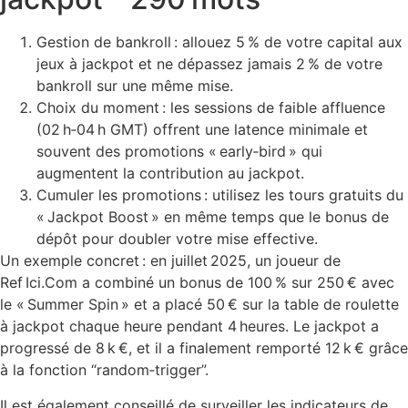
Gestion de bankroll : allouez 5 % de votre capital aux
jeux à jackpot et ne dépassez jamais 2 % de votre
bankroll sur une même mise.
Choix du moment : les sessions de faible affluence
(02 h‑04 h GMT) offrent une latence minimale et
souvent des promotions « early‑bird » qui
augmentent la contribution au jackpot.
Cumuler les promotions : utilisez les tours gratuits du
« Jackpot Boost » en même temps que le bonus de
dépôt pour doubler votre mise effective.
Un exemple concret : en juillet 2025, un joueur de
Ref Ici.Com a combiné un bonus de 100 % sur 250 € avec
le « Summer Spin » et a placé 50 € sur la table de roulette
à jackpot chaque heure pendant 4 heures. Le jackpot a
progressé de 8 k €, et il a finalement remporté 12 k € grâce
à la fonction “random‑trigger”.
Il est également conseillé de surveiller les indicateurs de