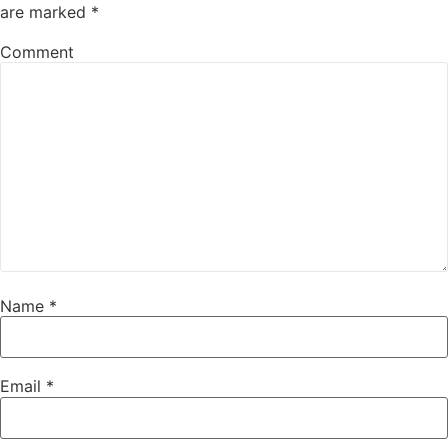
are marked
*
Comment
Name
*
Email
*