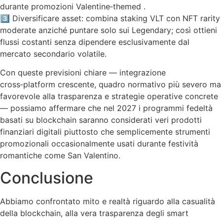
durante promozioni Valentine‑themed .
3️⃣ Diversificare asset: combina staking VLT con NFT rarity
moderate anziché puntare solo sui Legendary; così ottieni
flussi costanti senza dipendere esclusivamente dal
mercato secondario volatile.
Con queste previsioni chiare — integrazione
cross‑platform crescente, quadro normativo più severo ma
favorevole alla trasparenza e strategie operative concrete
— possiamo affermare che nel 2027 i programmi fedeltà
basati su blockchain saranno considerati veri prodotti
finanziari digitali piuttosto che semplicemente strumenti
promozionali occasionalmente usati durante festività
romantiche come San Valentino.
Conclusione
Abbiamo confrontato mito e realtà riguardo alla casualità
della blockchain, alla vera trasparenza degli smart