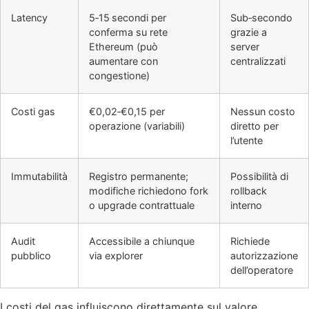
Latency
5‑15 secondi per
Sub‑secondo
conferma su rete
grazie a
Ethereum (può
server
aumentare con
centralizzati
congestione)
Costi gas
€0,02‑€0,15 per
Nessun costo
operazione (variabili)
diretto per
l’utente
Immutabilità
Registro permanente;
Possibilità di
modifiche richiedono fork
rollback
o upgrade contrattuale
interno
Audit
Accessibile a chiunque
Richiede
pubblico
via explorer
autorizzazione
dell’operatore
I costi del gas influiscono direttamente sul valore