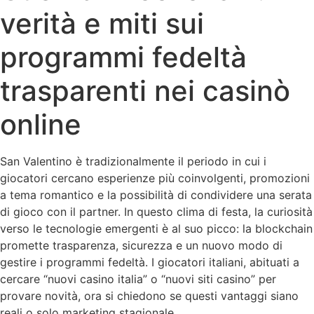
verità e miti sui
programmi fedeltà
trasparenti nei casinò
online
San Valentino è tradizionalmente il periodo in cui i
giocatori cercano esperienze più coinvolgenti, promozioni
a tema romantico e la possibilità di condividere una serata
di gioco con il partner. In questo clima di festa, la curiosità
verso le tecnologie emergenti è al suo picco: la blockchain
promette trasparenza, sicurezza e un nuovo modo di
gestire i programmi fedeltà. I giocatori italiani, abituati a
cercare “nuovi casino italia” o “nuovi siti casino” per
provare novità, ora si chiedono se questi vantaggi siano
reali o solo marketing stagionale.