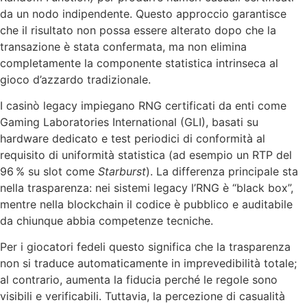
da un nodo indipendente. Questo approccio garantisce
che il risultato non possa essere alterato dopo che la
transazione è stata confermata, ma non elimina
completamente la componente statistica intrinseca al
gioco d’azzardo tradizionale.
I casinò legacy impiegano RNG certificati da enti come
Gaming Laboratories International (GLI), basati su
hardware dedicato e test periodici di conformità al
requisito di uniformità statistica (ad esempio un RTP del
96 % su slot come
Starburst
). La differenza principale sta
nella trasparenza: nei sistemi legacy l’RNG è “black box”,
mentre nella blockchain il codice è pubblico e auditabile
da chiunque abbia competenze tecniche.
Per i giocatori fedeli questo significa che la trasparenza
non si traduce automaticamente in imprevedibilità totale;
al contrario, aumenta la fiducia perché le regole sono
visibili e verificabili. Tuttavia, la percezione di casualità