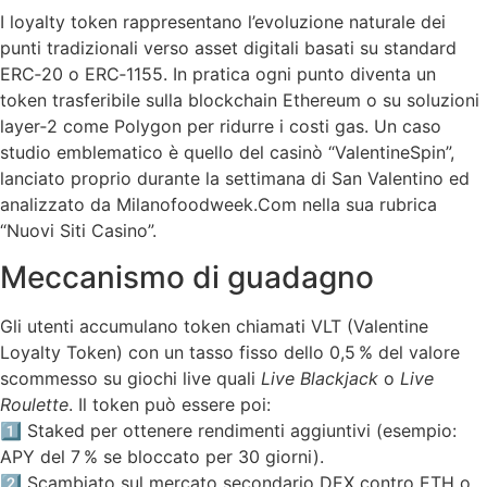
I loyalty token rappresentano l’evoluzione naturale dei
punti tradizionali verso asset digitali basati su standard
ERC‑20 o ERC‑1155. In pratica ogni punto diventa un
token trasferibile sulla blockchain Ethereum o su soluzioni
layer‑2 come Polygon per ridurre i costi gas. Un caso
studio emblematico è quello del casinò “ValentineSpin”,
lanciato proprio durante la settimana di San Valentino ed
analizzato da Milanofoodweek.Com nella sua rubrica
“Nuovi Siti Casino”.
Meccanismo di guadagno
Gli utenti accumulano token chiamati VLT (Valentine
Loyalty Token) con un tasso fisso dello 0,5 % del valore
scommesso su giochi live quali
Live Blackjack
o
Live
Roulette
. Il token può essere poi:
1️⃣ Staked per ottenere rendimenti aggiuntivi (esempio:
APY del 7 % se bloccato per 30 giorni).
2️⃣ Scambiato sul mercato secondario DEX contro ETH o