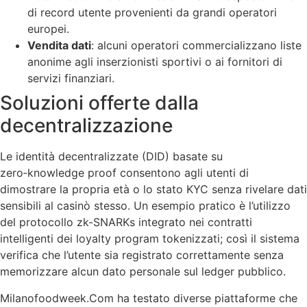
di record utente provenienti da grandi operatori
europei.
Vendita dati
: alcuni operatori commercializzano liste
anonime agli inserzionisti sportivi o ai fornitori di
servizi finanziari.
Soluzioni offerte dalla
decentralizzazione
Le identità decentralizzate (DID) basate su
zero‑knowledge proof consentono agli utenti di
dimostrare la propria età o lo stato KYC senza rivelare dati
sensibili al casinò stesso. Un esempio pratico è l’utilizzo
del protocollo zk-SNARKs integrato nei contratti
intelligenti dei loyalty program tokenizzati; così il sistema
verifica che l’utente sia registrato correttamente senza
memorizzare alcun dato personale sul ledger pubblico.
Milanofoodweek.Com ha testato diverse piattaforme che