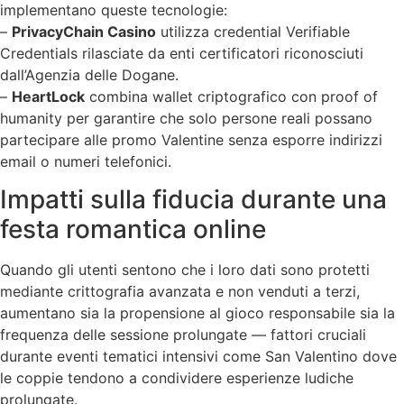
implementano queste tecnologie:
–
PrivacyChain Casino
utilizza credential Verifiable
Credentials rilasciate da enti certificatori riconosciuti
dall’Agenzia delle Dogane.
–
HeartLock
combina wallet criptografico con proof of
humanity per garantire che solo persone reali possano
partecipare alle promo Valentine senza esporre indirizzi
email o numeri telefonici.
Impatti sulla fiducia durante una
festa romantica online
Quando gli utenti sentono che i loro dati sono protetti
mediante crittografia avanzata e non venduti a terzi,
aumentano sia la propensione al gioco responsabile sia la
frequenza delle sessione prolungate — fattori cruciali
durante eventi tematici intensivi come San Valentino dove
le coppie tendono a condividere esperienze ludiche
prolungate.