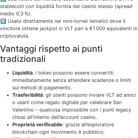
stablecoin con liquidità fornita dal casinò stesso (spread
medio 0,3 %).
3️⃣ Usato direttamente nei mini‑tornei tematici dove il
vincitore ottiene jackpot in VLT pari a €1 000 equivalenti in
criptovaluta.
Vantaggi rispetto ai punti
tradizionali
Liquidità
: i token possono essere convertiti
immediatamente senza attendere scadenze o limiti
sui metodi di pagamento.
Trasferibilità
: gli utenti possono inviare VLT ad amici
o usarli come regalo digitale per celebrare San
Valentino – qualcosa impossibile con i punti legacy
chiusi all’interno dell’account casino.
Proprietà verificabile
: grazie all’esploratore
blockchain ogni movimento è pubblico;