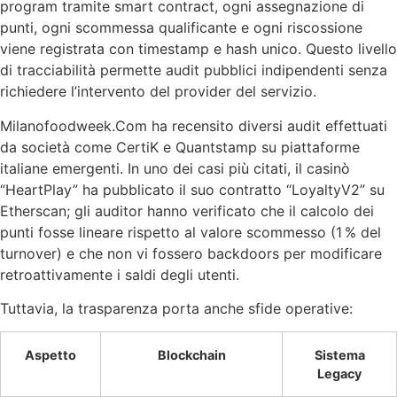
program tramite smart contract, ogni assegnazione di
punti, ogni scommessa qualificante e ogni riscossione
viene registrata con timestamp e hash unico. Questo livello
di tracciabilità permette audit pubblici indipendenti senza
richiedere l’intervento del provider del servizio.
Milanofoodweek.Com ha recensito diversi audit effettuati
da società come CertiK e Quantstamp su piattaforme
italiane emergenti. In uno dei casi più citati, il casinò
“HeartPlay” ha pubblicato il suo contratto “LoyaltyV2” su
Etherscan; gli auditor hanno verificato che il calcolo dei
punti fosse lineare rispetto al valore scommesso (1 % del
turnover) e che non vi fossero backdoors per modificare
retroattivamente i saldi degli utenti.
Tuttavia, la trasparenza porta anche sfide operative:
Aspetto
Blockchain
Sistema
Legacy