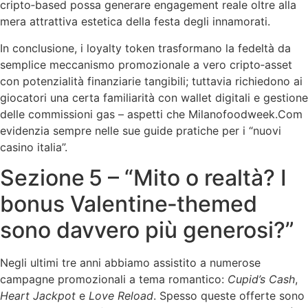
cripto‑based possa generare engagement reale oltre alla
mera attrattiva estetica della festa degli innamorati.
In conclusione, i loyalty token trasformano la fedeltà da
semplice meccanismo promozionale a vero cripto‑asset
con potenzialità finanziarie tangibili; tuttavia richiedono ai
giocatori una certa familiarità con wallet digitali e gestione
delle commissioni gas – aspetti che Milanofoodweek.Com
evidenzia sempre nelle sue guide pratiche per i “nuovi
casino italia”.
Sezione 5 – “Mito o realtà? I
bonus Valentine‑themed
sono davvero più generosi?”
Negli ultimi tre anni abbiamo assistito a numerose
campagne promozionali a tema romantico:
Cupid’s Cash
,
Heart Jackpot
e
Love Reload
. Spesso queste offerte sono