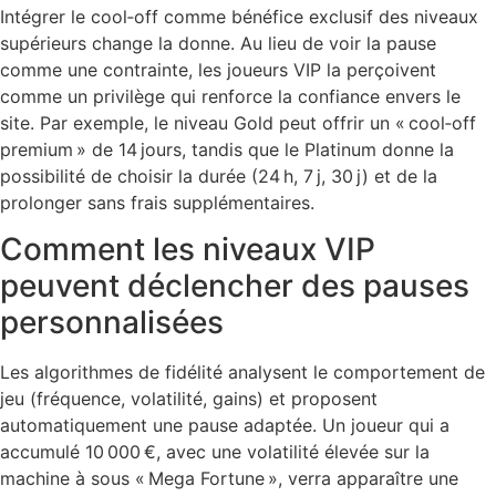
Intégrer le cool‑off comme bénéfice exclusif des niveaux
supérieurs change la donne. Au lieu de voir la pause
comme une contrainte, les joueurs VIP la perçoivent
comme un privilège qui renforce la confiance envers le
site. Par exemple, le niveau Gold peut offrir un « cool‑off
premium » de 14 jours, tandis que le Platinum donne la
possibilité de choisir la durée (24 h, 7 j, 30 j) et de la
prolonger sans frais supplémentaires.
Comment les niveaux VIP
peuvent déclencher des pauses
personnalisées
Les algorithmes de fidélité analysent le comportement de
jeu (fréquence, volatilité, gains) et proposent
automatiquement une pause adaptée. Un joueur qui a
accumulé 10 000 €, avec une volatilité élevée sur la
machine à sous « Mega Fortune », verra apparaître une