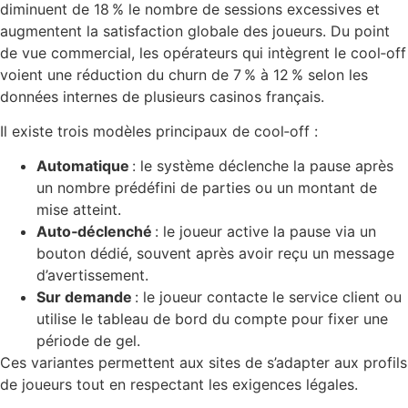
diminuent de 18 % le nombre de sessions excessives et
augmentent la satisfaction globale des joueurs. Du point
de vue commercial, les opérateurs qui intègrent le cool‑off
voient une réduction du churn de 7 % à 12 % selon les
données internes de plusieurs casinos français.
Il existe trois modèles principaux de cool‑off :
Automatique
: le système déclenche la pause après
un nombre prédéfini de parties ou un montant de
mise atteint.
Auto‑déclenché
: le joueur active la pause via un
bouton dédié, souvent après avoir reçu un message
d’avertissement.
Sur demande
: le joueur contacte le service client ou
utilise le tableau de bord du compte pour fixer une
période de gel.
Ces variantes permettent aux sites de s’adapter aux profils
de joueurs tout en respectant les exigences légales.