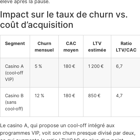
élevé après la pause.
Impact sur le taux de churn vs.
coût d’acquisition
Segment
Churn
CAC
LTV
Ratio
mensuel
moyen
estimée
LTV/CAC
Casino A
5 %
180 €
1 200 €
6,7
(cool‑off
VIP)
Casino B
12 %
180 €
850 €
4,7
(sans
cool‑off)
Le casino A, qui propose un cool‑off intégré aux
programmes VIP, voit son churn presque divisé par deux,