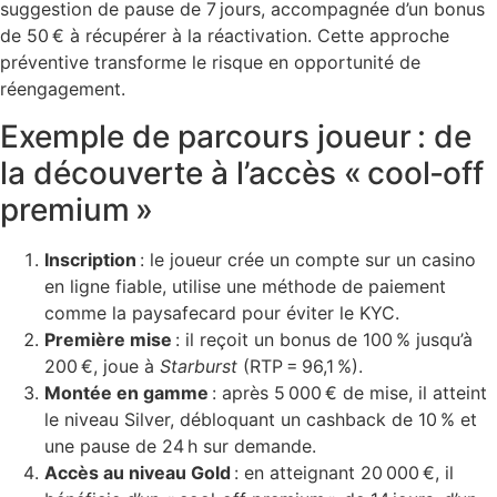
suggestion de pause de 7 jours, accompagnée d’un bonus
de 50 € à récupérer à la réactivation. Cette approche
préventive transforme le risque en opportunité de
réengagement.
Exemple de parcours joueur : de
la découverte à l’accès « cool‑off
premium »
Inscription
: le joueur crée un compte sur un casino
en ligne fiable, utilise une méthode de paiement
comme la paysafecard pour éviter le KYC.
Première mise
: il reçoit un bonus de 100 % jusqu’à
200 €, joue à
Starburst
(RTP = 96,1 %).
Montée en gamme
: après 5 000 € de mise, il atteint
le niveau Silver, débloquant un cashback de 10 % et
une pause de 24 h sur demande.
Accès au niveau Gold
: en atteignant 20 000 €, il