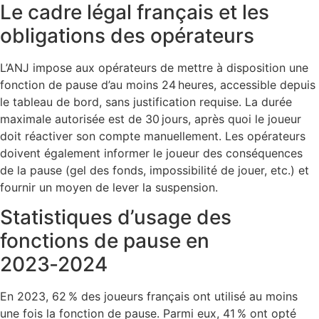
Le cadre légal français et les
obligations des opérateurs
L’ANJ impose aux opérateurs de mettre à disposition une
fonction de pause d’au moins 24 heures, accessible depuis
le tableau de bord, sans justification requise. La durée
maximale autorisée est de 30 jours, après quoi le joueur
doit réactiver son compte manuellement. Les opérateurs
doivent également informer le joueur des conséquences
de la pause (gel des fonds, impossibilité de jouer, etc.) et
fournir un moyen de lever la suspension.
Statistiques d’usage des
fonctions de pause en
2023‑2024
En 2023, 62 % des joueurs français ont utilisé au moins
une fois la fonction de pause. Parmi eux, 41 % ont opté