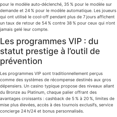
pour le modèle auto‑déclenché, 35 % pour le modèle sur
demande et 24 % pour le modèle automatique. Les joueurs
qui ont utilisé le cool‑off pendant plus de 7 jours affichent
un taux de retour de 54 % contre 38 % pour ceux qui n’ont
jamais gelé leur compte.
Les programmes VIP : du
statut prestige à l’outil de
prévention
Les programmes VIP sont traditionnellement perçus
comme des systèmes de récompense destinés aux gros
dépensiers. Un casino typique propose des niveaux allant
du Bronze au Platinum, chaque palier offrant des
avantages croissants : cashback de 5 % à 20 %, limites de
mise plus élevées, accès à des tournois exclusifs, service
concierge 24 h/24 et bonus personnalisés.