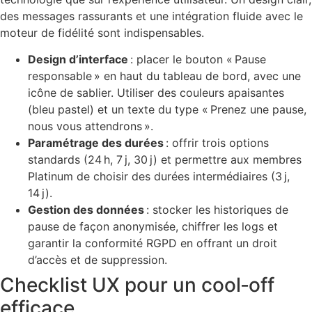
des messages rassurants et une intégration fluide avec le
moteur de fidélité sont indispensables.
Design d’interface
: placer le bouton « Pause
responsable » en haut du tableau de bord, avec une
icône de sablier. Utiliser des couleurs apaisantes
(bleu pastel) et un texte du type « Prenez une pause,
nous vous attendrons ».
Paramétrage des durées
: offrir trois options
standards (24 h, 7 j, 30 j) et permettre aux membres
Platinum de choisir des durées intermédiaires (3 j,
14 j).
Gestion des données
: stocker les historiques de
pause de façon anonymisée, chiffrer les logs et
garantir la conformité RGPD en offrant un droit
d’accès et de suppression.
Checklist UX pour un cool‑off
efficace