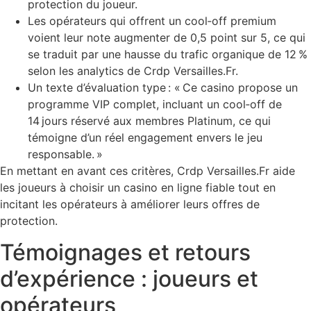
protection du joueur.
Les opérateurs qui offrent un cool‑off premium
voient leur note augmenter de 0,5 point sur 5, ce qui
se traduit par une hausse du trafic organique de 12 %
selon les analytics de Crdp Versailles.Fr.
Un texte d’évaluation type : « Ce casino propose un
programme VIP complet, incluant un cool‑off de
14 jours réservé aux membres Platinum, ce qui
témoigne d’un réel engagement envers le jeu
responsable. »
En mettant en avant ces critères, Crdp Versailles.Fr aide
les joueurs à choisir un casino en ligne fiable tout en
incitant les opérateurs à améliorer leurs offres de
protection.
Témoignages et retours
d’expérience : joueurs et
opérateurs