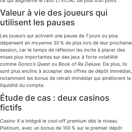
ce qui augmente le ratio LTV/CAC de plus d’un point.
Valeur à vie des joueurs qui
utilisent les pauses
Les joueurs qui activent une pause de 7 jours ou plus
dépensent en moyenne 30 % de plus lors de leur prochaine
session, car le temps de réflexion les incite à placer des
mises plus importantes sur des jeux à forte volatilité
comme
Gonzo’s Quest
ou
Book of Ra Deluxe
. De plus, ils
sont plus enclins à accepter des offres de dépôt immédiat,
notamment les bonus de retrait immédiat qui améliorent la
liquidité du compte.
Étude de cas : deux casinos
fictifs
Casino X
a intégré le cool‑off premium dès le niveau
Platinum, avec un bonus de 100 % sur le premier dépôt