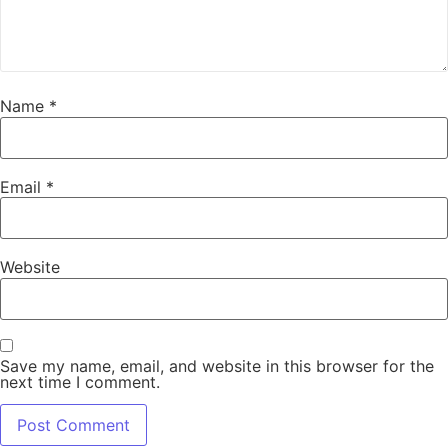
Name
*
Email
*
Website
Save my name, email, and website in this browser for the
next time I comment.