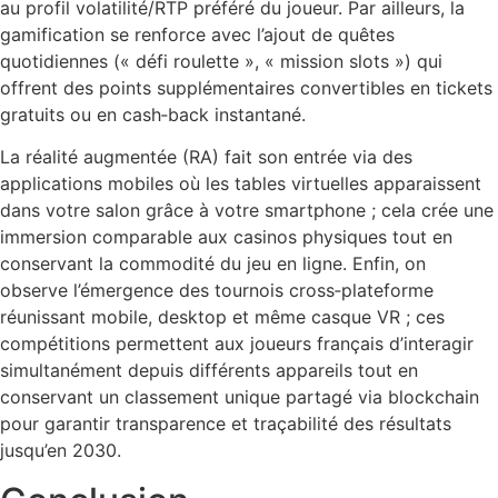
au profil volatilité/RTP préféré du joueur. Par ailleurs, la
gamification se renforce avec l’ajout de quêtes
quotidiennes (« défi roulette », « mission slots ») qui
offrent des points supplémentaires convertibles en tickets
gratuits ou en cash‑back instantané.
La réalité augmentée (RA) fait son entrée via des
applications mobiles où les tables virtuelles apparaissent
dans votre salon grâce à votre smartphone ; cela crée une
immersion comparable aux casinos physiques tout en
conservant la commodité du jeu en ligne. Enfin, on
observe l’émergence des tournois cross‑plateforme
réunissant mobile, desktop et même casque VR ; ces
compétitions permettent aux joueurs français d’interagir
simultanément depuis différents appareils tout en
conservant un classement unique partagé via blockchain
pour garantir transparence et traçabilité des résultats
jusqu’en 2030.