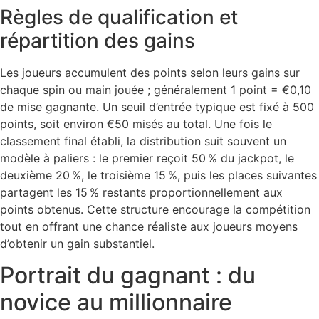
Règles de qualification et
répartition des gains
Les joueurs accumulent des points selon leurs gains sur
chaque spin ou main jouée ; généralement 1 point = €0,10
de mise gagnante. Un seuil d’entrée typique est fixé à 500
points, soit environ €50 misés au total. Une fois le
classement final établi, la distribution suit souvent un
modèle à paliers : le premier reçoit 50 % du jackpot, le
deuxième 20 %, le troisième 15 %, puis les places suivantes
partagent les 15 % restants proportionnellement aux
points obtenus. Cette structure encourage la compétition
tout en offrant une chance réaliste aux joueurs moyens
d’obtenir un gain substantiel.
Portrait du gagnant : du
novice au millionnaire