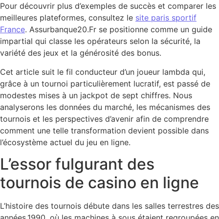
Pour découvrir plus d’exemples de succès et comparer les
meilleures plateformes, consultez le
site paris sportif
France
. Assurbanque20.Fr se positionne comme un guide
impartial qui classe les opérateurs selon la sécurité, la
variété des jeux et la générosité des bonus.
Cet article suit le fil conducteur d’un joueur lambda qui,
grâce à un tournoi particulièrement lucratif, est passé de
modestes mises à un jackpot de sept chiffres. Nous
analyserons les données du marché, les mécanismes des
tournois et les perspectives d’avenir afin de comprendre
comment une telle transformation devient possible dans
l’écosystème actuel du jeu en ligne.
L’essor fulgurant des
tournois de casino en ligne
L’histoire des tournois débute dans les salles terrestres des
années 1990, où les machines à sous étaient regroupées en