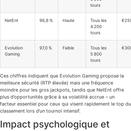
tours
NetEnt
96,8 %
Haute
Tous les
€25
4 200
tours
Evolution
97,0 %
Faible
Tous les
€30
Gaming
5 800
tours
Ces chiffres indiquent que Evolution Gaming propose la
meilleure sécurité (RTP élevée) mais une fréquence
moindre pour les gros jackpots, tandis que NetEnt offre
plus d’opportunités grâce à sa volatilité accrue – un
facteur essentiel pour ceux qui visent rapidement le top du
classement lors d’un tournoi intensif.
Impact psychologique et