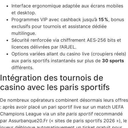
Interface ergonomique adaptée aux écrans mobiles
et desktop.
Programmes VIP avec cashback jusqu’à
15 %
, bonus
exclusifs pour tournois et assistance dédiée
multilingue.
Sécurité renforcée via chiffrement AES‑256 bits et
licences délivrées par l’ARJEL.
Options variées allant du casino live (croupiers réels)
aux paris sportifs instantanés sur plus de
30 sports
différents.
Intégration des tournois de
casino avec les paris sportifs
De nombreux opérateurs combinent désormais leurs offres
: après avoir placé un pari sportif live sur un match UEFA
Champions League via un
site paris sportif
recommandé
par Assurbanque20.Fr (« sites de paris sportifs 2026 »), le
joueur débloque automatiquement un ticket gratuit pour