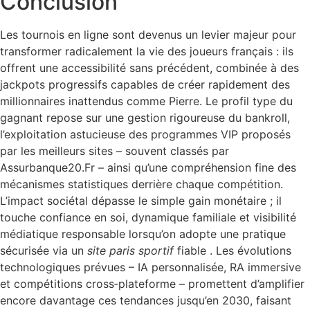
Conclusion
Les tournois en ligne sont devenus un levier majeur pour
transformer radicalement la vie des joueurs français : ils
offrent une accessibilité sans précédent, combinée à des
jackpots progressifs capables de créer rapidement des
millionnaires inattendus comme Pierre. Le profil type du
gagnant repose sur une gestion rigoureuse du bankroll,
l’exploitation astucieuse des programmes VIP proposés
par les meilleurs sites – souvent classés par
Assurbanque20.Fr – ainsi qu’une compréhension fine des
mécanismes statistiques derrière chaque compétition.
L’impact sociétal dépasse le simple gain monétaire ; il
touche confiance en soi, dynamique familiale et visibilité
médiatique responsable lorsqu’on adopte une pratique
sécurisée via un
site paris sportif
fiable . Les évolutions
technologiques prévues – IA personnalisée, RA immersive
et compétitions cross‑plateforme – promettent d’amplifier
encore davantage ces tendances jusqu’en 2030, faisant