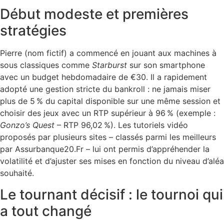
Début modeste et premières
stratégies
Pierre (nom fictif) a commencé en jouant aux machines à
sous classiques comme
Starburst
sur son smartphone
avec un budget hebdomadaire de €30. Il a rapidement
adopté une gestion stricte du bankroll : ne jamais miser
plus de 5 % du capital disponible sur une même session et
choisir des jeux avec un RTP supérieur à 96 % (exemple :
Gonzo’s Quest
– RTP 96,02 %). Les tutoriels vidéo
proposés par plusieurs sites – classés parmi les meilleurs
par Assurbanque20.Fr – lui ont permis d’appréhender la
volatilité et d’ajuster ses mises en fonction du niveau d’aléa
souhaité.
Le tournant décisif : le tournoi qui
a tout changé