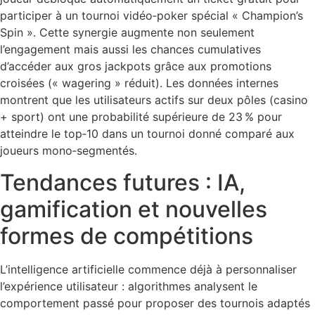
participer à un tournoi vidéo‑poker spécial « Champion’s
Spin ». Cette synergie augmente non seulement
l’engagement mais aussi les chances cumulatives
d’accéder aux gros jackpots grâce aux promotions
croisées (« wagering » réduit). Les données internes
montrent que les utilisateurs actifs sur deux pôles (casino
+ sport) ont une probabilité supérieure de 23 % pour
atteindre le top‑10 dans un tournoi donné comparé aux
joueurs mono‑segmentés.
Tendances futures : IA,
gamification et nouvelles
formes de compétitions
L’intelligence artificielle commence déjà à personnaliser
l’expérience utilisateur : algorithmes analysent le
comportement passé pour proposer des tournois adaptés