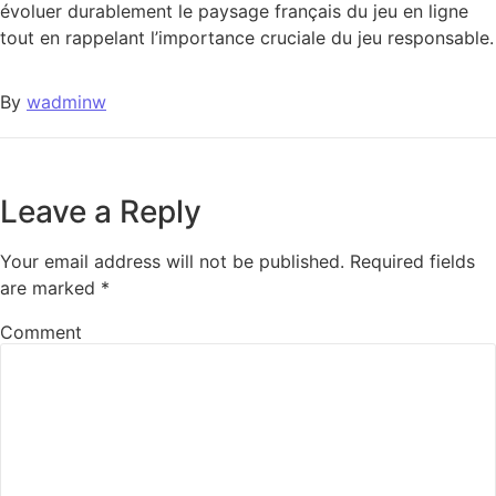
évoluer durablement le paysage français du jeu en ligne
tout en rappelant l’importance cruciale du jeu responsable.
By
wadminw
Leave a Reply
Your email address will not be published.
Required fields
are marked
*
Comment