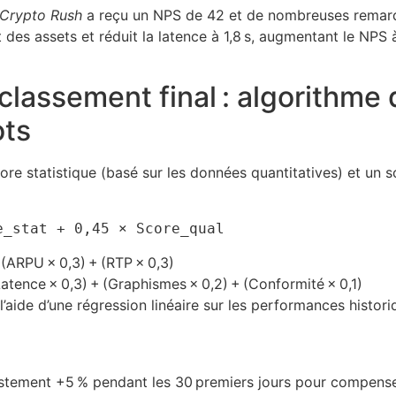
Crypto Rush
a reçu un NPS de 42 et de nombreuses remarque
 des assets et réduit la latence à 1,8 s, augmentant le NPS
classement final : algorithme
ots
e statistique (basé sur les données quantitatives) et un sco
e_stat + 0,45 × Score_qual
+ (ARPU × 0,3) + (RTP × 0,3)
Latence × 0,3) + (Graphismes × 0,2) + (Conformité × 0,1)
 l’aide d’une régression linéaire sur les performances histo
justement +5 % pendant les 30 premiers jours pour compen