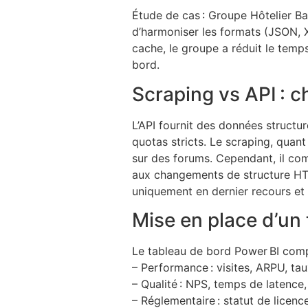
Étude de cas : Groupe Hôtelier Bat
d’harmoniser les formats (JSON, X
cache, le groupe a réduit le tem
bord.
Scraping vs API : 
L’API fournit des données structur
quotas stricts. Le scraping, quant
sur des forums. Cependant, il co
aux changements de structure HTML.
uniquement en dernier recours et t
Mise en place d’un
Le tableau de bord Power BI comp
– Performance : visites, ARPU, ta
– Qualité : NPS, temps de latence
– Réglementaire : statut de licenc