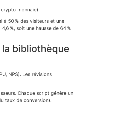
f crypto monnaie).
l à 50 % des visiteurs et une
à 4,6 %, soit une hausse de 64 %
 la bibliothèque
RPU, NPS). Les révisions
nisseurs. Chaque script génère un
du taux de conversion).