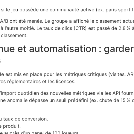
 si le jeu possède une communauté active (ex. paris sporti
 A/B ont été menés. Le groupe a affiché le classement actue
 l’autre moitié. Le taux de clics (CTR) est passé de 2,8 % 
 classement.
nue et automatisation : garder
s
e est mis en place pour les métriques critiques (visites, A
res réglementaires et les licences.
’import quotidien des nouvelles métriques via les API four
 une anomalie dépasse un seuil prédéfini (ex. chute de 15 % 
du taux de conversion.
e produit.
e auprès d’un panel de 100 joueurs.