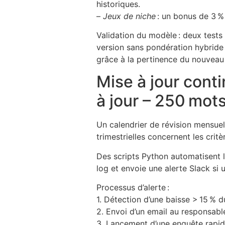
historiques.
–
Jeux de niche
: un bonus de 3 %
Validation du modèle : deux tests
version sans pondération hybride à
grâce à la pertinence du nouveau
Mise à jour conti
à jour – 250 mot
Un calendrier de révision mensuell
trimestrielles concernent les critè
Des scripts Python automatisent l
log et envoie une alerte Slack si
Processus d’alerte :
1. Détection d’une baisse > 15 % 
2. Envoi d’un email au responsabl
3. Lancement d’une enquête rapid