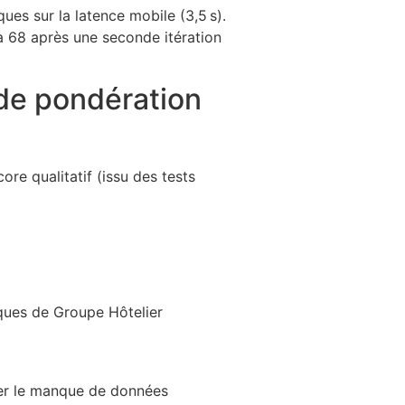
s sur la latence mobile (3,5 s).
 à 68 après une seconde itération
 de pondération
re qualitatif (issu des tests
riques de Groupe Hôtelier
ser le manque de données