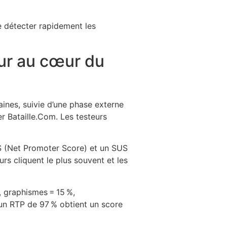
e détecter rapidement les
teur au cœur du
ines, suivie d’une phase externe
r Bataille.Com. Les testeurs
PS (Net Promoter Score) et un SUS
rs cliquent le plus souvent et les
, graphismes = 15 %,
 un RTP de 97 % obtient un score