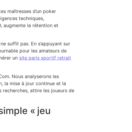
artes maîtresses d’un poker
xigences techniques,
, augmente la rétention et
ne suffit pas. En s’appuyant sur
ournable pour les amateurs de
énérer un
site paris sportif retrait
e.Com. Nous analyserons les
n, la mise à jour continue et la
 recherches, attire les joueurs de
simple « jeu