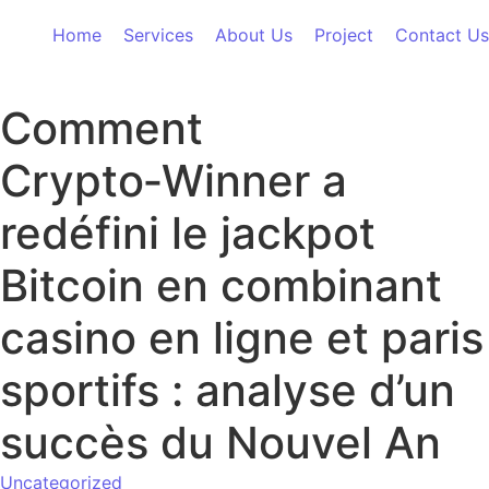
Skip to content
Home
Services
About Us
Project
Contact Us
Comment
Crypto‑Winner a
redéfini le jackpot
Bitcoin en combinant
casino en ligne et paris
sportifs : analyse d’un
succès du Nouvel An
Uncategorized