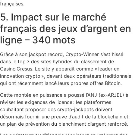
françaises.
5. Impact sur le marché
français des jeux d’argent en
ligne – 340 mots
Grâce à son jackpot record, Crypto‑Winner s’est hissé
dans le top 3 des sites hybrides du classement de
Casino Cresus. Le site y apparaît comme « leader en
innovation crypto », devant deux opérateurs traditionnels
qui ont récemment lancé leurs propres offres Bitcoin.
Cette montée en puissance a poussé l’ANJ (ex‑ARJEL) à
réviser les exigences de licence : les plateformes
souhaitant proposer des crypto‑jackpots doivent
désormais fournir une preuve d’audit de la blockchain et
un plan de prévention du blanchiment d’argent renforcé.