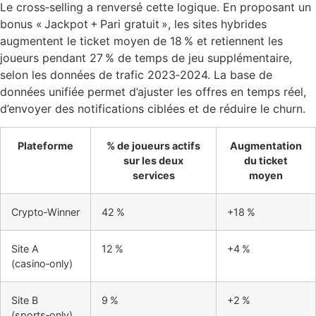
Le cross‑selling a renversé cette logique. En proposant un
bonus « Jackpot + Pari gratuit », les sites hybrides
augmentent le ticket moyen de 18 % et retiennent les
joueurs pendant 27 % de temps de jeu supplémentaire,
selon les données de trafic 2023‑2024. La base de
données unifiée permet d’ajuster les offres en temps réel,
d’envoyer des notifications ciblées et de réduire le churn.
Plateforme
% de joueurs actifs
Augmentation
sur les deux
du ticket
services
moyen
Crypto‑Winner
42 %
+18 %
Site A
12 %
+4 %
(casino‑only)
Site B
9 %
+2 %
(sports‑only)