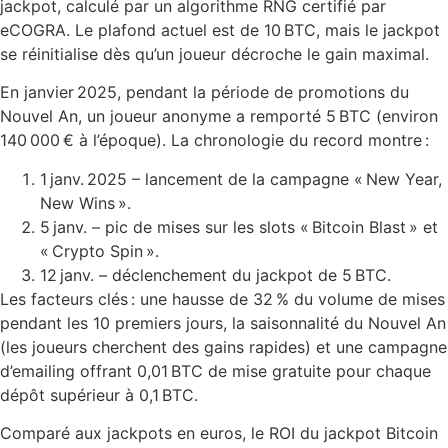
jackpot, calculé par un algorithme RNG certifié par
eCOGRA. Le plafond actuel est de 10 BTC, mais le jackpot
se réinitialise dès qu’un joueur décroche le gain maximal.
En janvier 2025, pendant la période de promotions du
Nouvel An, un joueur anonyme a remporté 5 BTC (environ
140 000 € à l’époque). La chronologie du record montre :
1 janv. 2025 – lancement de la campagne « New Year,
New Wins ».
5 janv. – pic de mises sur les slots « Bitcoin Blast » et
« Crypto Spin ».
12 janv. – déclenchement du jackpot de 5 BTC.
Les facteurs clés : une hausse de 32 % du volume de mises
pendant les 10 premiers jours, la saisonnalité du Nouvel An
(les joueurs cherchent des gains rapides) et une campagne
d’emailing offrant 0,01 BTC de mise gratuite pour chaque
dépôt supérieur à 0,1 BTC.
Comparé aux jackpots en euros, le ROI du jackpot Bitcoin