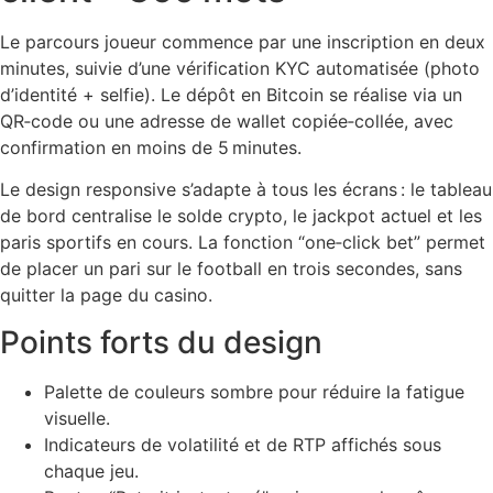
Le parcours joueur commence par une inscription en deux
minutes, suivie d’une vérification KYC automatisée (photo
d’identité + selfie). Le dépôt en Bitcoin se réalise via un
QR‑code ou une adresse de wallet copiée‑collée, avec
confirmation en moins de 5 minutes.
Le design responsive s’adapte à tous les écrans : le tableau
de bord centralise le solde crypto, le jackpot actuel et les
paris sportifs en cours. La fonction “one‑click bet” permet
de placer un pari sur le football en trois secondes, sans
quitter la page du casino.
Points forts du design
Palette de couleurs sombre pour réduire la fatigue
visuelle.
Indicateurs de volatilité et de RTP affichés sous
chaque jeu.