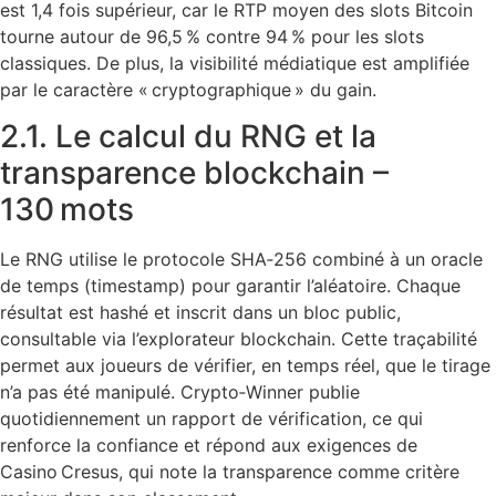
est 1,4 fois supérieur, car le RTP moyen des slots Bitcoin
tourne autour de 96,5 % contre 94 % pour les slots
classiques. De plus, la visibilité médiatique est amplifiée
par le caractère « cryptographique » du gain.
2.1. Le calcul du RNG et la
transparence blockchain –
130 mots
Le RNG utilise le protocole SHA‑256 combiné à un oracle
de temps (timestamp) pour garantir l’aléatoire. Chaque
résultat est hashé et inscrit dans un bloc public,
consultable via l’explorateur blockchain. Cette traçabilité
permet aux joueurs de vérifier, en temps réel, que le tirage
n’a pas été manipulé. Crypto‑Winner publie
quotidiennement un rapport de vérification, ce qui
renforce la confiance et répond aux exigences de
Casino Cresus, qui note la transparence comme critère