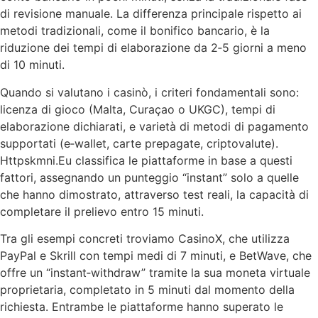
di revisione manuale. La differenza principale rispetto ai
metodi tradizionali, come il bonifico bancario, è la
riduzione dei tempi di elaborazione da 2‑5 giorni a meno
di 10 minuti.
Quando si valutano i casinò, i criteri fondamentali sono:
licenza di gioco (Malta, Curaçao o UKGC), tempi di
elaborazione dichiarati, e varietà di metodi di pagamento
supportati (e‑wallet, carte prepagate, criptovalute).
Httpskmni.Eu classifica le piattaforme in base a questi
fattori, assegnando un punteggio “instant” solo a quelle
che hanno dimostrato, attraverso test reali, la capacità di
completare il prelievo entro 15 minuti.
Tra gli esempi concreti troviamo CasinoX, che utilizza
PayPal e Skrill con tempi medi di 7 minuti, e BetWave, che
offre un “instant‑withdraw” tramite la sua moneta virtuale
proprietaria, completato in 5 minuti dal momento della
richiesta. Entrambe le piattaforme hanno superato le