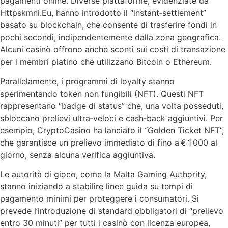
pagamenti online. Diverse piattaforme, evidenziate da
Httpskmni.Eu, hanno introdotto il “instant‑settlement”
basato su blockchain, che consente di trasferire fondi in
pochi secondi, indipendentemente dalla zona geografica.
Alcuni casinò offrono anche sconti sui costi di transazione
per i membri platino che utilizzano Bitcoin o Ethereum.
Parallelamente, i programmi di loyalty stanno
sperimentando token non fungibili (NFT). Questi NFT
rappresentano “badge di status” che, una volta posseduti,
sbloccano prelievi ultra‑veloci e cash‑back aggiuntivi. Per
esempio, CryptoCasino ha lanciato il “Golden Ticket NFT”,
che garantisce un prelievo immediato di fino a € 1 000 al
giorno, senza alcuna verifica aggiuntiva.
Le autorità di gioco, come la Malta Gaming Authority,
stanno iniziando a stabilire linee guida su tempi di
pagamento minimi per proteggere i consumatori. Si
prevede l’introduzione di standard obbligatori di “prelievo
entro 30 minuti” per tutti i casinò con licenza europea,