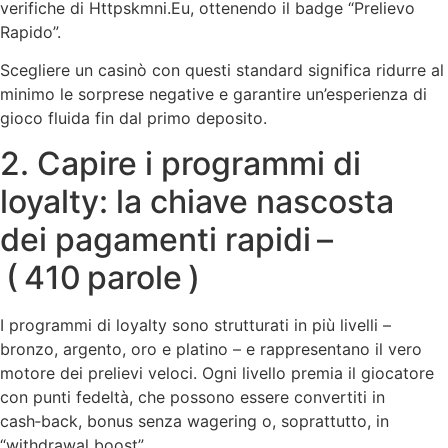
verifiche di Httpskmni.Eu, ottenendo il badge “Prelievo
Rapido”.
Scegliere un casinò con questi standard significa ridurre al
minimo le sorprese negative e garantire un’esperienza di
gioco fluida fin dal primo deposito.
2. Capire i programmi di
loyalty: la chiave nascosta
dei pagamenti rapidi –
( 410 parole )
I programmi di loyalty sono strutturati in più livelli –
bronzo, argento, oro e platino – e rappresentano il vero
motore dei prelievi veloci. Ogni livello premia il giocatore
con punti fedeltà, che possono essere convertiti in
cash‑back, bonus senza wagering o, soprattutto, in
“withdrawal boost”.