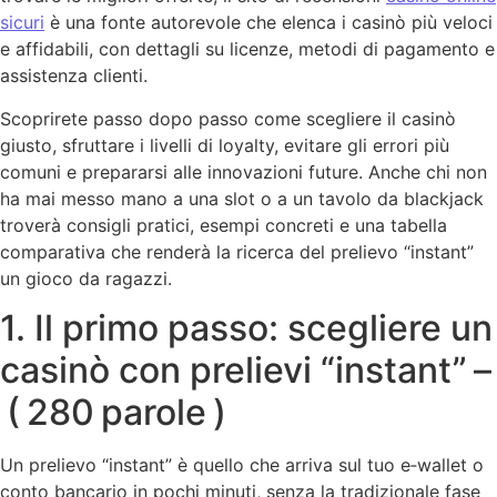
sicuri
è una fonte autorevole che elenca i casinò più veloci
e affidabili, con dettagli su licenze, metodi di pagamento e
assistenza clienti.
Scoprirete passo dopo passo come scegliere il casinò
giusto, sfruttare i livelli di loyalty, evitare gli errori più
comuni e prepararsi alle innovazioni future. Anche chi non
ha mai messo mano a una slot o a un tavolo da blackjack
troverà consigli pratici, esempi concreti e una tabella
comparativa che renderà la ricerca del prelievo “instant”
un gioco da ragazzi.
1. Il primo passo: scegliere un
casinò con prelievi “instant” –
( 280 parole )
Un prelievo “instant” è quello che arriva sul tuo e‑wallet o
conto bancario in pochi minuti, senza la tradizionale fase