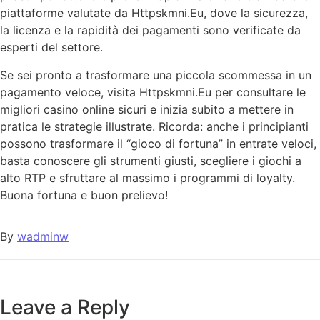
piattaforme valutate da Httpskmni.Eu, dove la sicurezza,
la licenza e la rapidità dei pagamenti sono verificate da
esperti del settore.
Se sei pronto a trasformare una piccola scommessa in un
pagamento veloce, visita Httpskmni.Eu per consultare le
migliori casino online sicuri e inizia subito a mettere in
pratica le strategie illustrate. Ricorda: anche i principianti
possono trasformare il “gioco di fortuna” in entrate veloci,
basta conoscere gli strumenti giusti, scegliere i giochi a
alto RTP e sfruttare al massimo i programmi di loyalty.
Buona fortuna e buon prelievo!
By
wadminw
Leave a Reply