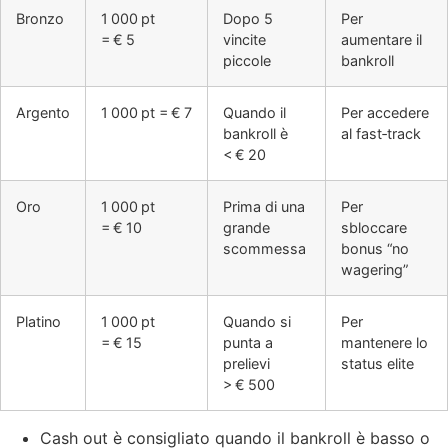
Bronzo
1 000 pt
Dopo 5
Per
= € 5
vincite
aumentare il
piccole
bankroll
Argento
1 000 pt = € 7
Quando il
Per accedere
bankroll è
al fast‑track
< € 20
Oro
1 000 pt
Prima di una
Per
= € 10
grande
sbloccare
scommessa
bonus “no
wagering”
Platino
1 000 pt
Quando si
Per
= € 15
punta a
mantenere lo
prelievi
status elite
> € 500
Cash out è consigliato quando il bankroll è basso o