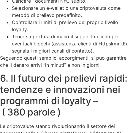
Caricare i documenti KYC subito.
Selezionare un e‑wallet o una criptovaluta come
metodo di prelievo predefinito.
Controllare i limiti di prelievo del proprio livello
loyalty.
Tenere a portata di mano il supporto clienti per
eventuali blocchi (assistenza clienti di Httpskmni.Eu
segnala i migliori canali di contatto).
Seguendo questi semplici accorgimenti, si può garantire
che il denaro arrivi “in minuti” e non in giorni.
6. Il futuro dei prelievi rapidi:
tendenze e innovazioni nei
programmi di loyalty –
( 380 parole )
Le criptovalute stanno rivoluzionando il settore dei