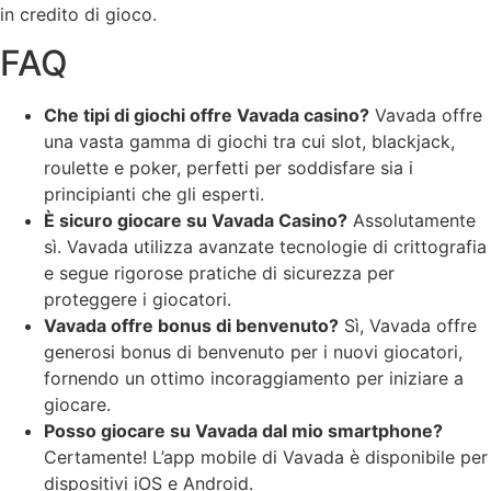
in credito di gioco.
FAQ
Che tipi di giochi offre Vavada casino?
Vavada offre
una vasta gamma di giochi tra cui slot, blackjack,
roulette e poker, perfetti per soddisfare sia i
principianti che gli esperti.
È sicuro giocare su Vavada Casino?
Assolutamente
sì. Vavada utilizza avanzate tecnologie di crittografia
e segue rigorose pratiche di sicurezza per
proteggere i giocatori.
Vavada offre bonus di benvenuto?
Sì, Vavada offre
generosi bonus di benvenuto per i nuovi giocatori,
fornendo un ottimo incoraggiamento per iniziare a
giocare.
Posso giocare su Vavada dal mio smartphone?
Certamente! L’app mobile di Vavada è disponibile per
dispositivi iOS e Android.