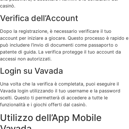
casinò.
Verifica dell’Account
Dopo la registrazione, è necessario verificare il tuo
account per iniziare a giocare. Questo processo è rapido e
può includere l’invio di documenti come passaporto o
patente di guida. La verifica protegge il tuo account da
accessi non autorizzati.
Login su Vavada
Una volta che la verifica è completata, puoi eseguire il
Vavada login utilizzando il tuo username e la password
scelti. Questo ti permetterà di accedere a tutte le
funzionalità e i giochi offerti dal casinò.
Utilizzo dell’App Mobile
Vavada