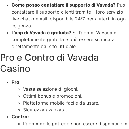
Come posso contattare il supporto di Vavada?
Puoi
contattare il supporto clienti tramite il loro servizio
live chat o email, disponibile 24/7 per aiutarti in ogni
esigenza.
L’app di Vavada è gratuita?
Sì, l’app di Vavada è
completamente gratuita e può essere scaricata
direttamente dal sito ufficiale.
Pro e Contro di Vavada
Casino
Pro:
Vasta selezione di giochi.
Ottimi bonus e promozioni.
Piattaforma mobile facile da usare.
Sicurezza avanzata.
Contro:
L’app mobile potrebbe non essere disponibile in