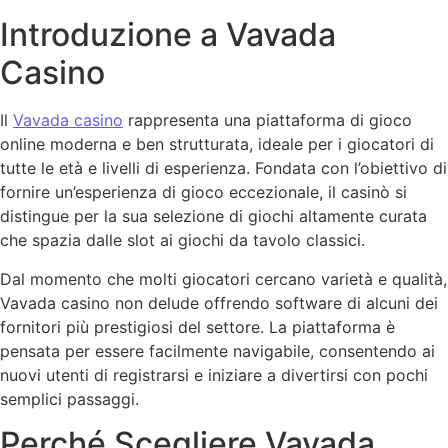
Introduzione a Vavada
Casino
Il
Vavada casino
rappresenta una piattaforma di gioco
online moderna e ben strutturata, ideale per i giocatori di
tutte le età e livelli di esperienza. Fondata con l’obiettivo di
fornire un’esperienza di gioco eccezionale, il casinò si
distingue per la sua selezione di giochi altamente curata
che spazia dalle slot ai giochi da tavolo classici.
Dal momento che molti giocatori cercano varietà e qualità,
Vavada casino non delude offrendo software di alcuni dei
fornitori più prestigiosi del settore. La piattaforma è
pensata per essere facilmente navigabile, consentendo ai
nuovi utenti di registrarsi e iniziare a divertirsi con pochi
semplici passaggi.
Perché Scegliere Vavada