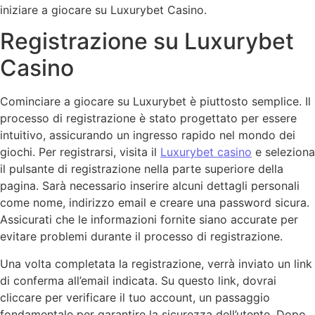
iniziare a giocare su Luxurybet Casino.
Registrazione su Luxurybet
Casino
Cominciare a giocare su Luxurybet è piuttosto semplice. Il
processo di registrazione è stato progettato per essere
intuitivo, assicurando un ingresso rapido nel mondo dei
giochi. Per registrarsi, visita il
Luxurybet casino
e seleziona
il pulsante di registrazione nella parte superiore della
pagina. Sarà necessario inserire alcuni dettagli personali
come nome, indirizzo email e creare una password sicura.
Assicurati che le informazioni fornite siano accurate per
evitare problemi durante il processo di registrazione.
Una volta completata la registrazione, verrà inviato un link
di conferma all’email indicata. Su questo link, dovrai
cliccare per verificare il tuo account, un passaggio
fondamentale per garantire la sicurezza dell’utente. Dopo