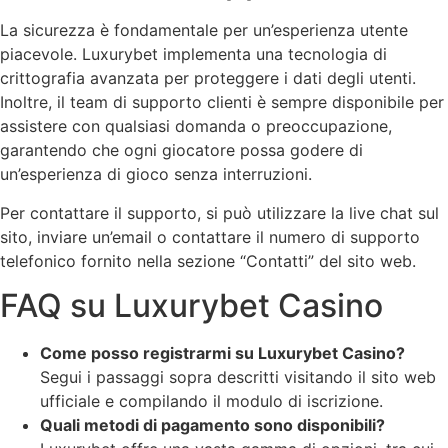
La sicurezza è fondamentale per un’esperienza utente
piacevole. Luxurybet implementa una tecnologia di
crittografia avanzata per proteggere i dati degli utenti.
Inoltre, il team di supporto clienti è sempre disponibile per
assistere con qualsiasi domanda o preoccupazione,
garantendo che ogni giocatore possa godere di
un’esperienza di gioco senza interruzioni.
Per contattare il supporto, si può utilizzare la live chat sul
sito, inviare un’email o contattare il numero di supporto
telefonico fornito nella sezione “Contatti” del sito web.
FAQ su Luxurybet Casino
Come posso registrarmi su Luxurybet Casino?
Segui i passaggi sopra descritti visitando il sito web
ufficiale e compilando il modulo di iscrizione.
Quali metodi di pagamento sono disponibili?