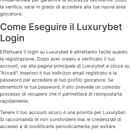
la verifica, sarai in grado di accedere alla tua nuova area
giocatore.
Come Eseguire il Luxurybet
Login
Effettuare il login su Luxurybet è altrettanto facile quanto
la registrazione. Dopo aver creato e verificato il tuo
account, vai alla pagina principale di Luxurybet e clicca su
“Accedi”. Inserisci il tuo indirizzo email registrato e la
password per accedere al tuo profilo giocatore. Se
dimentichi la tua password, il sito prevede un comodo
processo di recupero che ti permetterà di reimpostarla
rapidamente.
Tenere il tuo account sicuro è una priorità per Luxurybet.
Si raccomanda di non condividere mai le credenziali di
accesso e di modificarle periodicamente per evitare