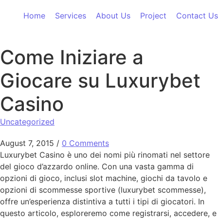
Skip to content
Home
Services
About Us
Project
Contact Us
Come Iniziare a
Giocare su Luxurybet
Casino
Uncategorized
August 7, 2015
/
0 Comments
Luxurybet Casino è uno dei nomi più rinomati nel settore
del gioco d’azzardo online. Con una vasta gamma di
opzioni di gioco, inclusi slot machine, giochi da tavolo e
opzioni di scommesse sportive (luxurybet scommesse),
offre un’esperienza distintiva a tutti i tipi di giocatori. In
questo articolo, esploreremo come registrarsi, accedere, e