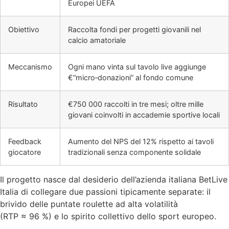
Europei UEFA
Obiettivo
Raccolta fondi per progetti giovanili nel
calcio amatoriale
Meccanismo
Ogni mano vinta sul tavolo live aggiunge
€“micro‑donazioni” al fondo comune
Risultato
€750 000 raccolti in tre mesi; oltre mille
giovani coinvolti in accademie sportive locali
Feedback
Aumento del NPS del ­12% rispetto ai tavoli
giocatore
tradizionali senza componente solidale
Il progetto nasce dal desiderio dell’azienda italiana BetLive
Italia di collegare due passioni tipicamente separate: il
brivido delle puntate roulette ad alta volatilità
(RTP ≈ 96 %) e lo spirito collettivo dello sport europeo.