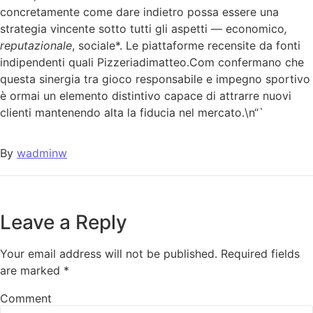
concretamente come dare indietro possa essere una
strategia vincente sotto tutti gli aspetti — economico
,
reputazionale
, sociale*. Le piattaforme recensite da fonti
indipendenti quali Pizzeriadimatteo.Com confermano che
questa sinergia tra gioco responsabile e impegno sportivo
è ormai un elemento distintivo capace di attrarre nuovi
clienti mantenendo alta la fiducia nel mercato.\n“`
By
wadminw
Leave a Reply
Your email address will not be published.
Required fields
are marked
*
Comment