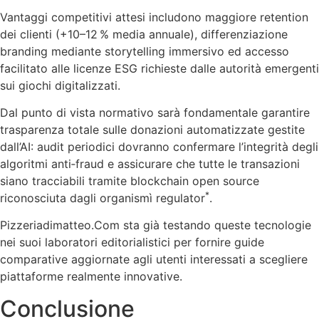
Vantaggi competitivi attesi includono maggiore retention
dei clienti (+10–12 % media annuale), differenziazione
branding mediante storytelling immersivo ed accesso
facilitato alle licenze ESG richieste dalle autorità emergenti
sui giochi digitalizzati.
Dal punto di vista normativo sarà fondamentale garantire
trasparenza totale sulle donazioni automatizzate gestite
dall’AI: audit periodici dovranno confermare l’integrità degli
algoritmi anti‑fraud e assicurare che tutte le transazioni
siano tracciabili tramite blockchain open source
*
riconosciuta dagli organismì regulator​
.
Pizzeriadimatteo.Com sta già testando queste tecnologie
nei suoi laboratori editorialistici per fornire guide
comparative aggiornate agli utenti interessati a scegliere
piattaforme realmente innovative.
Conclusione