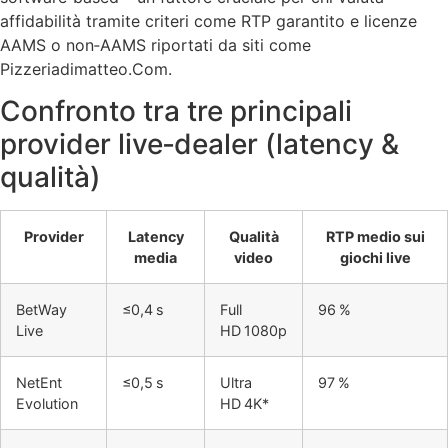
affidabilità tramite criteri come RTP garantito e licenze
AAMS o non‑AAMS riportati da siti come
Pizzeriadimatteo.Com.
Confronto tra tre principali
provider live‑dealer (latency &
qualità)
Provider
Latency
Qualità
RTP medio sui
media
video
giochi live
BetWay
≤0,4 s
Full
96 %
Live
HD 1080p
NetEnt
≤0,5 s
Ultra
97 %
Evolution
HD 4K*