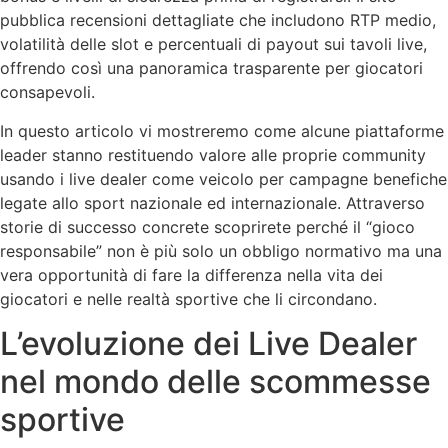
pubblica recensioni dettagliate che includono RTP medio,
volatilità delle slot e percentuali di payout sui tavoli live,
offrendo così una panoramica trasparente per giocatori
consapevoli.
In questo articolo vi mostreremo come alcune piattaforme
leader stanno restituendo valore alle proprie community
usando i live dealer come veicolo per campagne benefiche
legate allo sport nazionale ed internazionale. Attraverso
storie di successo concrete scoprirete perché il “gioco
responsabile” non è più solo un obbligo normativo ma una
vera opportunità di fare la differenza nella vita dei
giocatori e nelle realtà sportive che li circondano.
L’evoluzione dei Live Dealer
nel mondo delle scommesse
sportive