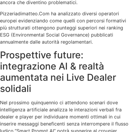
ancora che diventino problematici.
Pizzeriadimatteo.Com ha analizzato diversi operatori
europei evidenziando come quelli con percorsi formativi
più strutturati ottengono punteggi superiori nei ranking
ESG (Environmental Social Governance) pubblicati
annualmente dalle autorità regolamentari.
Prospettive future:
integrazione AI & realtà
aumentata nei Live Dealer
solidali
Nel prossimo quinquennio ci attendono scenari dove
intelligenza artificiale analizza le interazioni verbali fra
dealer e player per individuare momenti ottimali in cui
inserire messaggi beneficenti senza interrompere il flusso
ludico.“Smart Prompt AI” potrà suggerire al croupier