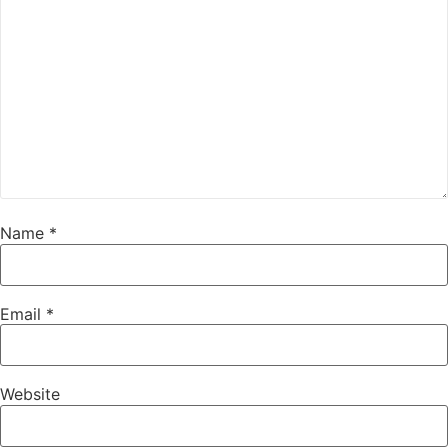
Name
*
Email
*
Website