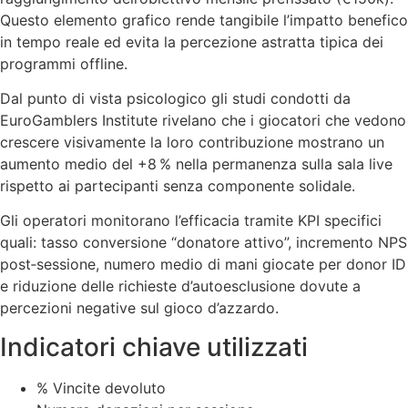
Questo elemento grafico rende tangibile l’impatto benefico
in tempo reale ed evita la percezione astratta tipica dei
programmi offline.
Dal punto di vista psicologico gli studi condotti da
EuroGamblers Institute rivelano che i giocatori che vedono
crescere visivamente la loro contribuzione mostrano un
aumento medio del +8 % nella permanenza sulla sala live
rispetto ai partecipanti senza componente solidale.
Gli operatori monitorano l’efficacia tramite KPI specifici
quali: tasso conversione “donatore attivo”, incremento NPS
post‑sessione, numero medio di mani giocate per donor ID
e riduzione delle richieste d’autoesclusione dovute a
percezioni negative sul gioco d’azzardo.
Indicatori chiave utilizzati
% Vincite devoluto