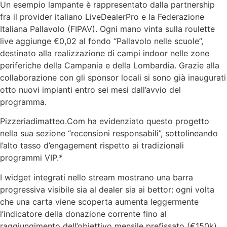
Un esempio lampante è rappresentato dalla partnership
fra il provider italiano LiveDealerPro e la Federazione
Italiana Pallavolo (FIPAV). Ogni mano vinta sulla roulette
live aggiunge €0,02 al fondo “Pallavolo nelle scuole”,
destinato alla realizzazione di campi indoor nelle zone
periferiche della Campania e della Lombardia. Grazie alla
collaborazione con gli sponsor locali si sono già inaugurati
otto nuovi impianti entro sei mesi dall’avvio del
programma.
Pizzeriadimatteo.Com ha evidenziato questo progetto
nella sua sezione “recensioni responsabili”, sottolineando
l’alto tasso d’engagement rispetto ai tradizionali
programmi VIP.*
I widget integrati nello stream mostrano una barra
progressiva visibile sia al dealer sia ai bettor: ogni volta
che una carta viene scoperta aumenta leggermente
l’indicatore della donazione corrente fino al
raggiungimento dell’obiettivo mensile prefissato (€150k).