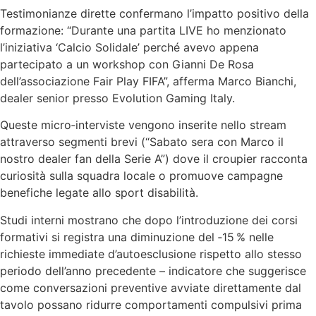
Testimonianze dirette confermano l’impatto positivo della
formazione: “Durante una partita LIVE ho menzionato
l’iniziativa ‘Calcio Solidale’ perché avevo appena
partecipato a un workshop con Gianni De Rosa
dell’associazione Fair Play FIFA”, afferma Marco Bianchi,
dealer senior presso Evolution Gaming Italy.
Queste micro‑interviste vengono inserite nello stream
attraverso segmenti brevi (“Sabato sera con Marco il
nostro dealer fan della Serie A”) dove il croupier racconta
curiosità sulla squadra locale o promuove campagne
benefiche legate allo sport disabilità.
Studi interni mostrano che dopo l’introduzione dei corsi
formativi si registra una diminuzione del ‑15 % nelle
richieste immediate d’autoesclusione rispetto allo stesso
periodo dell’anno precedente – indicatore che suggerisce
come conversazioni preventive avviate direttamente dal
tavolo possano ridurre comportamenti compulsivi prima