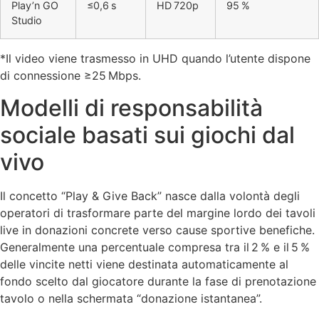
Play’n GO
≤0,6 s
HD 720p
95 %
Studio
*Il video viene trasmesso in UHD quando l’utente dispone
di connessione ≥25 Mbps.
Modelli di responsabilità
sociale basati sui giochi dal
vivo
Il concetto “Play & Give Back” nasce dalla volontà degli
operatori di trasformare parte del margine lordo dei tavoli
live in donazioni concrete verso cause sportive benefiche.
Generalmente una percentuale compresa tra il 2 % e il 5 %
delle vincite netti viene destinata automaticamente al
fondo scelto dal giocatore durante la fase di prenotazione
tavolo o nella schermata “donazione istantanea”.