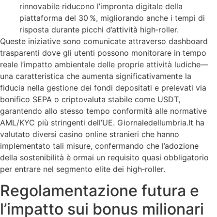
rinnovabile riducono l’impronta digitale della
piattaforma del 30 %, migliorando anche i tempi di
risposta durante picchi d’attività high‑roller.
Queste iniziative sono comunicate attraverso dashboard
trasparenti dove gli utenti possono monitorare in tempo
reale l’impatto ambientale delle proprie attività ludiche—
una caratteristica che aumenta significativamente la
fiducia nella gestione dei fondi depositati e prelevati via
bonifico SEPA o criptovaluta stabile come USDT,
garantendo allo stesso tempo conformità alle normative
AML/KYC più stringenti dell’UE. Giornaledellumbria.It ha
valutato diversi casino online stranieri che hanno
implementato tali misure, confermando che l’adozione
della sostenibilità è ormai un requisito quasi obbligatorio
per entrare nel segmento elite dei high‑roller.
Regolamentazione futura e
l’impatto sui bonus milionari