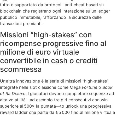
tutto è supportato da protocolli anti‑cheat basati su
blockchain che registrano ogni interazione su un ledger
pubblico immutabile, rafforzando la sicurezza delle
transazioni premianti.
Missioni “high‑stakes” con
ricompense progressive fino al
milione di euro virtuale
convertibile in cash o crediti
scommessa
Un’altra innovazione è la serie di missioni “high‑stakes”
integrate nelle slot classiche come
Mega Fortune
o
Book
of Ra Deluxe
. I giocatori devono completare sequenze ad
alta volatilità—ad esempio tre giri consecutivi con win
superiore al 500× la puntata—to unlock una progressiva
reward ladder che parte da €5 000 fino al milione virtuale