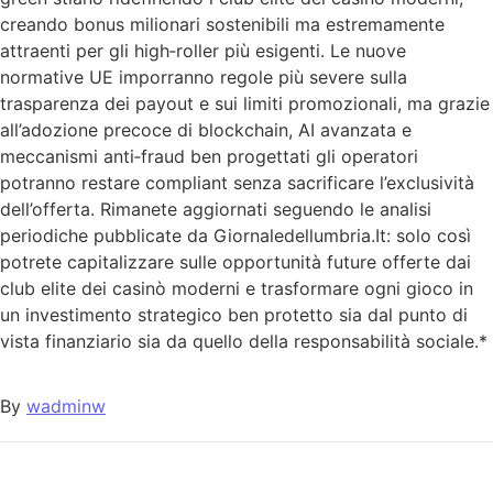
creando bonus milionari sostenibili ma estremamente
attraenti per gli high‑roller più esigenti. Le nuove
normative UE imporranno regole più severe sulla
trasparenza dei payout e sui limiti promozionali, ma grazie
all’adozione precoce di blockchain, AI avanzata e
meccanismi anti‑fraud ben progettati gli operatori
potranno restare compliant senza sacrificare l’exclusività
dell’offerta. Rimanete aggiornati seguendo le analisi
periodiche pubblicate da Giornaledellumbria.It: solo così
potrete capitalizzare sulle opportunità future offerte dai
club elite dei casinò moderni e trasformare ogni gioco in
un investimento strategico ben protetto sia dal punto di
vista finanziario sia da quello della responsabilità sociale.*
By
wadminw