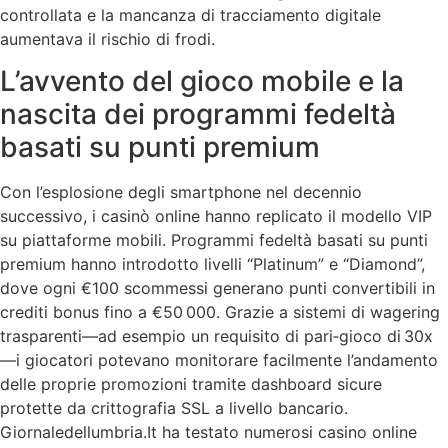
controllata e la mancanza di tracciamento digitale
aumentava il rischio di frodi.
L’avvento del gioco mobile e la
nascita dei programmi fedeltà
basati su punti premium
Con l’esplosione degli smartphone nel decennio
successivo, i casinò online hanno replicato il modello VIP
su piattaforme mobili. Programmi fedeltà basati su punti
premium hanno introdotto livelli “Platinum” e “Diamond”,
dove ogni €100 scommessi generano punti convertibili in
crediti bonus fino a €50 000. Grazie a sistemi di wagering
trasparenti—ad esempio un requisito di pari‑gioco di 30x
—i giocatori potevano monitorare facilmente l’andamento
delle proprie promozioni tramite dashboard sicure
protette da crittografia SSL a livello bancario.
Giornaledellumbria.It ha testato numerosi casino online