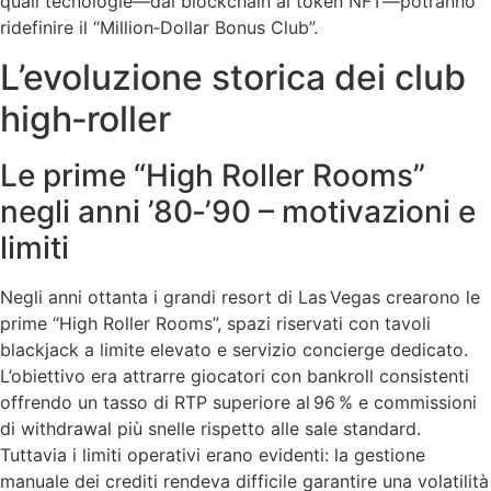
quali tecnologie—dal blockchain ai token NFT—potranno
ridefinire il “Million‑Dollar Bonus Club”.
L’evoluzione storica dei club
high‑roller
Le prime “High Roller Rooms”
negli anni ’80‑’90 – motivazioni e
limiti
Negli anni ottanta i grandi resort di Las Vegas crearono le
prime “High Roller Rooms”, spazi riservati con tavoli
blackjack a limite elevato e servizio concierge dedicato.
L’obiettivo era attrarre giocatori con bankroll consistenti
offrendo un tasso di RTP superiore al 96 % e commissioni
di withdrawal più snelle rispetto alle sale standard.
Tuttavia i limiti operativi erano evidenti: la gestione
manuale dei crediti rendeva difficile garantire una volatilità