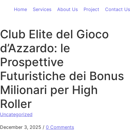
Skip to content
Home
Services
About Us
Project
Contact Us
Club Elite del Gioco
d’Azzardo: le
Prospettive
Futuristiche dei Bonus
Milionari per High
Roller
Uncategorized
December 3, 2025
/
0 Comments