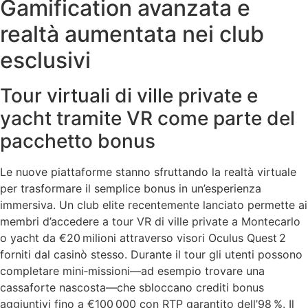
Gamification avanzata e
realtà aumentata nei club
esclusivi
Tour virtuali di ville private e
yacht tramite VR come parte del
pacchetto bonus
Le nuove piattaforme stanno sfruttando la realtà virtuale
per trasformare il semplice bonus in un’esperienza
immersiva. Un club elite recentemente lanciato permette ai
membri d’accedere a tour VR di ville private a Montecarlo
o yacht da €20 milioni attraverso visori Oculus Quest 2
forniti dal casinò stesso. Durante il tour gli utenti possono
completare mini‑missioni—ad esempio trovare una
cassaforte nascosta—che sbloccano crediti bonus
aggiuntivi fino a €100 000 con RTP garantito dell’98 %. Il