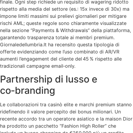
finale. Ogni step richiede un requisito di wagering ridotto
rispetto alla media del settore (es.: 15x invece di 30x) ma
impone limiti massimi sui prelievi giornalieri per mitigare
rischi AML; queste regole sono chiaramente visualizzate
nella sezione “Payments & Withdrawals” della piattaforma,
garantendo trasparenza totale ai membri premium.
Giornaledellumbria.It ha recensito questa tipologia di
offerte evidenziando come l’uso combinato di AR/VR
aumenti l’engagement del cliente del 45 % rispetto alle
tradizionali campagne email‑only.
Partnership di lusso e
co‑branding
Le collaborazioni tra casinò elite e marchi premium stanno
ridefinendo il valore percepito dei bonus milionari. Un
recente accordo tra un operatore asiatico e la maison Dior
ha prodotto un pacchetto “Fashion High Roller” che
include un buono shopping da €250 000 più un credito