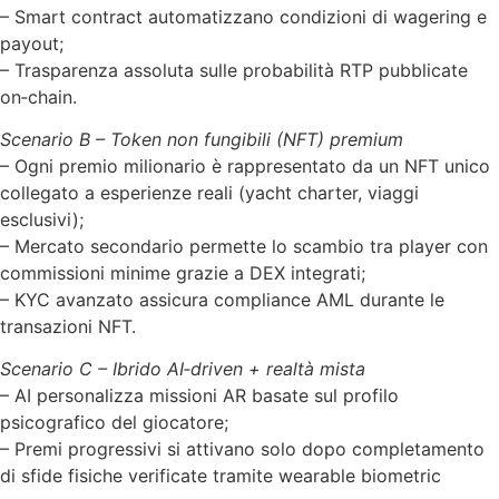
– Smart contract automatizzano condizioni di wagering e
payout;
– Trasparenza assoluta sulle probabilità RTP pubblicate
on‑chain.
Scenario B – Token non fungibili (NFT) premium
– Ogni premio milionario è rappresentato da un NFT unico
collegato a esperienze reali (yacht charter, viaggi
esclusivi);
– Mercato secondario permette lo scambio tra player con
commissioni minime grazie a DEX integrati;
– KYC avanzato assicura compliance AML durante le
transazioni NFT.
Scenario C – Ibrido AI‑driven + realtà mista
– AI personalizza missioni AR basate sul profilo
psicografico del giocatore;
– Premi progressivi si attivano solo dopo completamento
di sfide fisiche verificate tramite wearable biometric