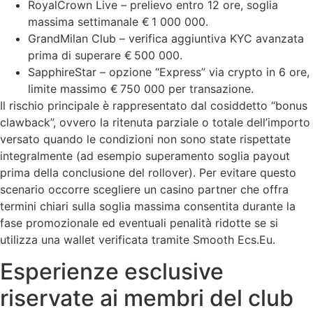
RoyalCrown Live – prelievo entro 12 ore, soglia
massima settimanale € 1 000 000.
GrandMilan Club – verifica aggiuntiva KYC avanzata
prima di superare € 500 000.
SapphireStar – opzione “Express” via crypto in 6 ore,
limite massimo € 750 000 per transazione.
Il rischio principale è rappresentato dal cosiddetto “bonus
clawback”, ovvero la ritenuta parziale o totale dell’importo
versato quando le condizioni non sono state rispettate
integralmente (ad esempio superamento soglia payout
prima della conclusione del rollover). Per evitare questo
scenario occorre scegliere un casino partner che offra
termini chiari sulla soglia massima consentita durante la
fase promozionale ed eventuali penalità ridotte se si
utilizza una wallet verificata tramite Smooth Ecs.Eu.
Esperienze esclusive
riservate ai membri del club