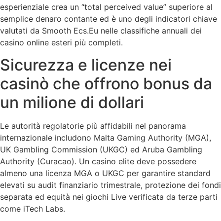
esperienziale crea un “total perceived value” superiore al
semplice denaro contante ed è uno degli indicatori chiave
valutati da Smooth Ecs.Eu nelle classifiche annuali dei
casino online esteri più completi.
Sicurezza e licenze nei
casinò che offrono bonus da
un milione di dollari
Le autorità regolatorie più affidabili nel panorama
internazionale includono Malta Gaming Authority (MGA),
UK Gambling Commission (UKGC) ed Aruba Gambling
Authority (Curacao). Un casino elite deve possedere
almeno una licenza MGA o UKGC per garantire standard
elevati su audit finanziario trimestrale, protezione dei fondi
separata ed equità nei giochi Live verificata da terze parti
come iTech Labs.