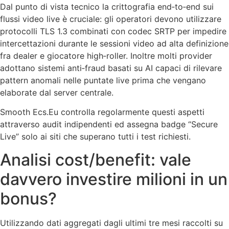
Dal punto di vista tecnico la crittografia end‑to‑end sui
flussi video live è cruciale: gli operatori devono utilizzare
protocolli TLS 1.3 combinati con codec SRTP per impedire
intercettazioni durante le sessioni video ad alta definizione
fra dealer e giocatore high‑roller. Inoltre molti provider
adottano sistemi anti‑fraud basati su AI capaci di rilevare
pattern anomali nelle puntate live prima che vengano
elaborate dal server centrale.
Smooth Ecs.Eu controlla regolarmente questi aspetti
attraverso audit indipendenti ed assegna badge “Secure
Live” solo ai siti che superano tutti i test richiesti.
Analisi cost/benefit: vale
davvero investire milioni in un
bonus?
Utilizzando dati aggregati dagli ultimi tre mesi raccolti su