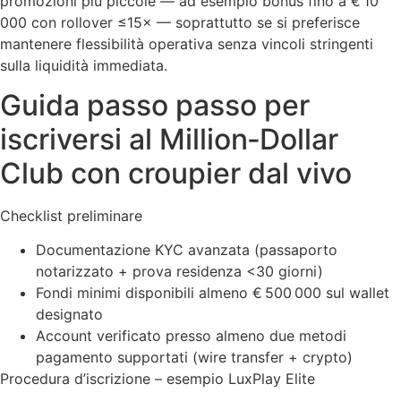
promozioni più piccole — ad esempio bonus fino a € 10
000 con rollover ≤15× — soprattutto se si preferisce
mantenere flessibilità operativa senza vincoli stringenti
sulla liquidità immediata.
Guida passo passo per
iscriversi al Million‑Dollar
Club con croupier dal vivo
Checklist preliminare
Documentazione KYC avanzata (passaporto
notarizzato + prova residenza <30 giorni)
Fondi minimi disponibili almeno € 500 000 sul wallet
designato
Account verificato presso almeno due metodi
pagamento supportati (wire transfer + crypto)
Procedura d’iscrizione – esempio LuxPlay Elite