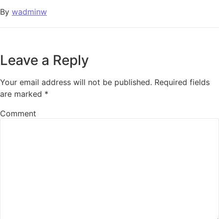
By
wadminw
Leave a Reply
Your email address will not be published.
Required fields
are marked
*
Comment