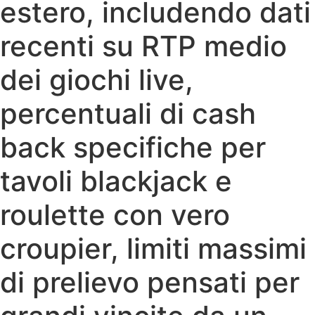
estero, includendo dati
recenti su RTP medio
dei giochi live,
percentuali di cash
back specifiche per
tavoli blackjack e
roulette con vero
croupier, limiti massimi
di prelievo pensati per