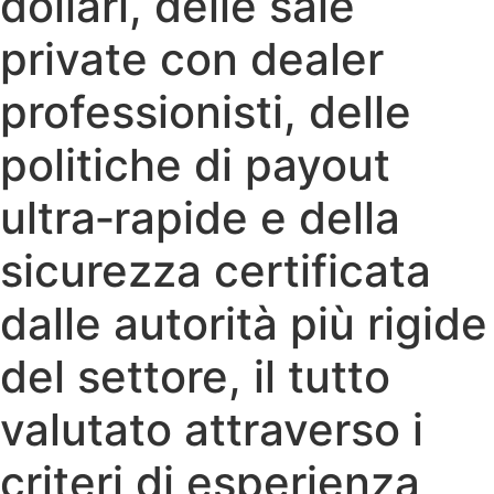
dollari, delle sale
private con dealer
professionisti, delle
politiche di payout
ultra‑rapide e della
sicurezza certificata
dalle autorità più rigide
del settore, il tutto
valutato attraverso i
criteri di esperienza