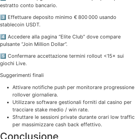
estratto conto bancario.
3️⃣ Effettuare deposito minimo € 800 000 usando
stablecoin USDT.
4️⃣ Accedere alla pagina “Elite Club” dove compare
pulsante “Join Million Dollar”.
5️⃣ Confermare accettazione termini rollout <15× sui
giochi Live.
Suggerimenti finali
Attivare notifiche push per monitorare progressione
rollover giornaliera.
Utilizzare software gestionali forniti dal casino per
tracciare stake medio / win rate.
Sfruttare le sessioni private durante orari low traffic
per massimizzare cash back effettivo.
Conclusione