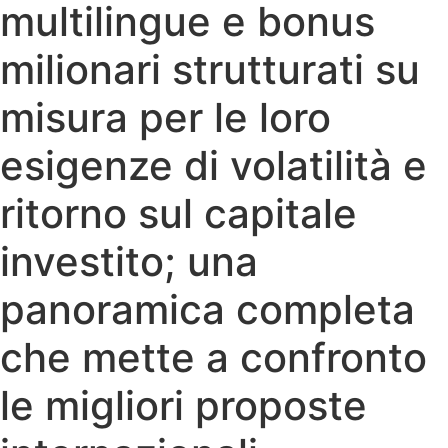
multilingue e bonus
milionari strutturati su
misura per le loro
esigenze di volatilità e
ritorno sul capitale
investito; una
panoramica completa
che mette a confronto
le migliori proposte