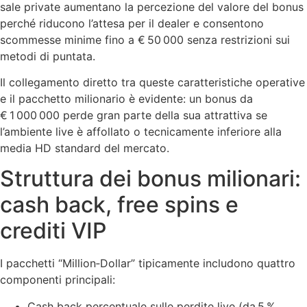
sale private aumentano la percezione del valore del bonus
perché riducono l’attesa per il dealer e consentono
scommesse minime fino a € 50 000 senza restrizioni sui
metodi di puntata.
Il collegamento diretto tra queste caratteristiche operative
e il pacchetto milionario è evidente: un bonus da
€ 1 000 000 perde gran parte della sua attrattiva se
l’ambiente live è affollato o tecnicamente inferiore alla
media HD standard del mercato.
Struttura dei bonus milionari:
cash back, free spins e
crediti VIP
I pacchetti “Million‑Dollar” tipicamente includono quattro
componenti principali:
Cash back percentuale sulle perdite live (da 5 %