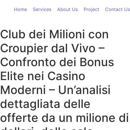
Skip to content
Home
Services
About Us
Project
Contact Us
Club dei Milioni con
Croupier dal Vivo –
Confronto dei Bonus
Elite nei Casino
Moderni – Un’analisi
dettagliata delle
offerte da un milione di