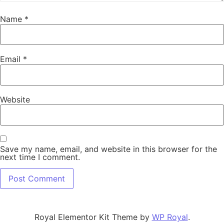
Name
*
Email
*
Website
Save my name, email, and website in this browser for the
next time I comment.
Royal Elementor Kit Theme by
WP Royal
.