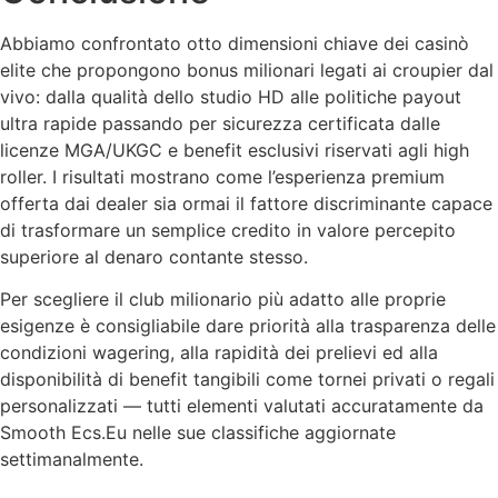
Abbiamo confrontato otto dimensioni chiave dei casinò
elite che propongono bonus milionari legati ai croupier dal
vivo: dalla qualità dello studio HD alle politiche payout
ultra rapide passando per sicurezza certificata dalle
licenze MGA/UKGC e benefit esclusivi riservati agli high
roller. I risultati mostrano come l’esperienza premium
offerta dai dealer sia ormai il fattore discriminante capace
di trasformare un semplice credito in valore percepito
superiore al denaro contante stesso.
Per scegliere il club milionario più adatto alle proprie
esigenze è consigliabile dare priorità alla trasparenza delle
condizioni wagering, alla rapidità dei prelievi ed alla
disponibilità di benefit tangibili come tornei privati o regali
personalizzati — tutti elementi valutati accuratamente da
Smooth Ecs.Eu nelle sue classifiche aggiornate
settimanalmente.