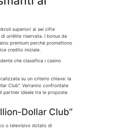
asmanti al
roll superiori ai sei cifre
i un’élite riservata. I bonus da
i casino premium perché promettono
e credito iniziale.
ndente che classifica i casino
calizzata su un criterio chiave: la
ollar Club”. Verranno confrontate
 il partner ideale tra le proposte
llion‑Dollar Club”
co o televisivo dotato di