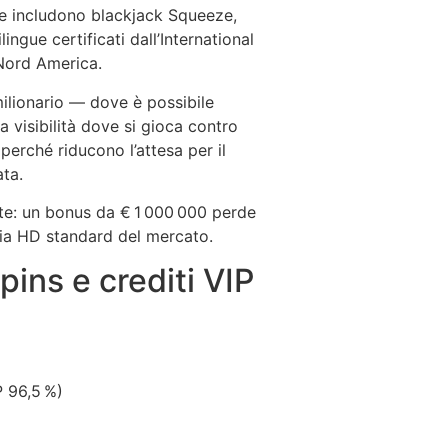
he includono blackjack Squeeze,
ingue certificati dall’International
 Nord America.
milionario — dove è possibile
a visibilità dove si gioca contro
perché riducono l’attesa per il
ta.
ente: un bonus da € 1 000 000 perde
edia HD standard del mercato.
pins e crediti VIP
 96,5 %)