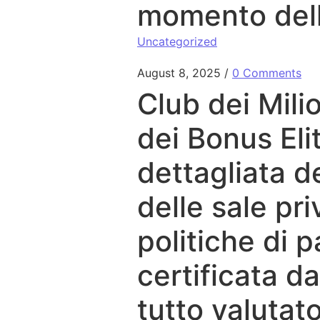
momento dell
Uncategorized
August 8, 2025
/
0 Comments
Club dei Mili
dei Bonus Eli
dettagliata de
delle sale pri
politiche di 
certificata da
tutto valutato