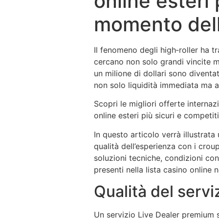
online esteri 
momento dell
Il fenomeno degli high‑roller ha tr
cercano non solo grandi vincite ma
un milione di dollari sono divent
non solo liquidità immediata ma an
Scopri le migliori offerte internaz
online esteri più sicuri e competit
In questo articolo verrà illustrata
qualità dell’esperienza con i crou
soluzioni tecniche, condizioni cont
presenti nella lista casino onlin
Qualità del servi
Un servizio Live Dealer premium si