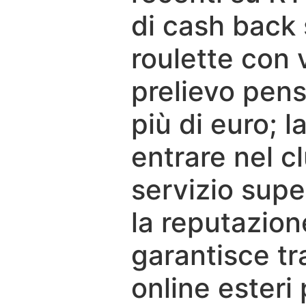
di cash back 
roulette con v
prelievo pens
più di euro; l
entrare nel c
servizio supe
la reputazion
garantisce tr
online esteri 