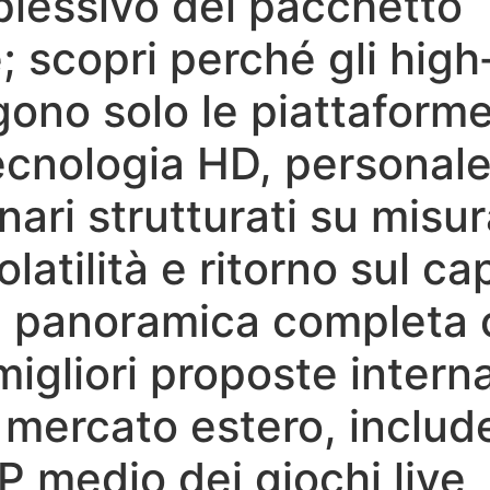
plessivo del pacchetto
 scopri perché gli high‑
gono solo le piattaform
cnologia HD, personale
ari strutturati su misur
latilità e ritorno sul ca
na panoramica completa 
migliori proposte intern
u mercato estero, includ
P medio dei giochi live,