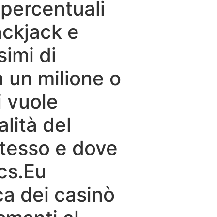
 percentuali
ackjack e
simi di
a un milione o
i vuole
lità del
stesso e dove
cs.Eu
ca dei casinò