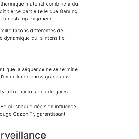
t thermique matériel combiné à du
dit tierce partie telle que Gaming
au timestamp du joueur.
mille façons différentes de
 dynamique qui s’intensifie
nt que la séquence ne se termine.
’un million d’euros grâce aux
lity offre parfois peu de gains
ive où chaque décision influence
Rouge Gazon.Fr, garantissant
rveillance