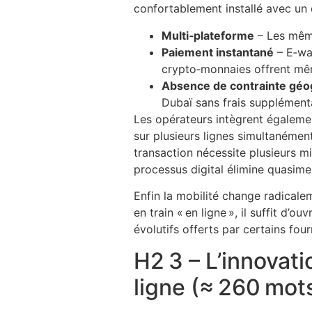
confortablement installé avec un 
Multi‑plateforme
– Les même
Paiement instantané
– E‑wa
crypto‑monnaies offrent mêm
Absence de contrainte géo
Dubaï sans frais supplémenta
Les opérateurs intègrent également
sur plusieurs lignes simultanéme
transaction nécessite plusieurs mi
processus digital élimine quasimen
Enfin la mobilité change radicale
en train « en ligne », il suffit d’o
évolutifs offerts par certains fou
H2 3 – L’innovat
ligne (≈ 260 mot