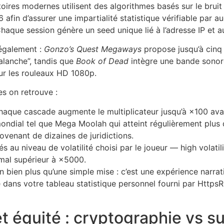
oires modernes utilisent des algorithmes basés sur le brui
in d’assurer une impartialité statistique vérifiable par au
Chaque session génère un seed unique lié à l’adresse IP et 
 également :
Gonzo’s Quest Megaways
propose jusqu’à cinq 
lanche”, tandis que
Book of Dead
intègre une bande sonore
ur les rouleaux HD 1080p.
es on retrouve :
chaque cascade augmente le multiplicateur jusqu’à ×100 ava
ndial tel que Mega Moolah qui atteint régulièrement plus d
ovenant de dizaines de juridictions.
iés au niveau de volatilité choisi par le joueur — high volati
mal supérieur à ×5000.
bien plus qu’une simple mise : c’est une expérience narrat
le dans votre tableau statistique personnel fourni par Https
t équité : cryptographie vs su