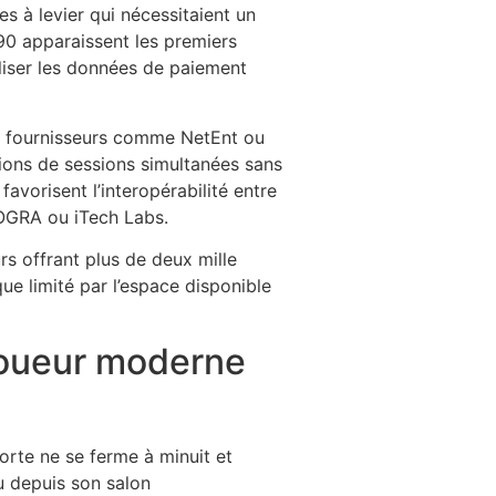
s à levier qui nécessitaient un
90 apparaissent les premiers
aliser les données de paiement
es fournisseurs comme NetEnt ou
ions de sessions simultanées sans
favorisent l’interopérabilité entre
OGRA ou iTech Labs.
s offrant plus de deux mille
ue limité par l’espace disponible
e joueur moderne
orte ne se ferme à minuit et
ou depuis son salon