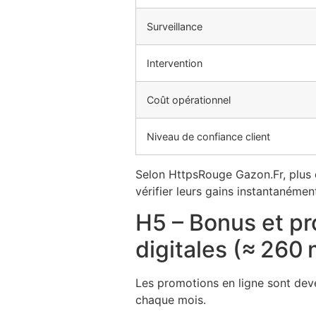
Surveillance
Intervention
Coût opérationnel
Niveau de confiance client
Selon HttpsRouge Gazon.Fr, plus d
vérifier leurs gains instantanémen
H5 – Bonus et pro
digitales (≈ 260
Les promotions en ligne sont deve
chaque mois.