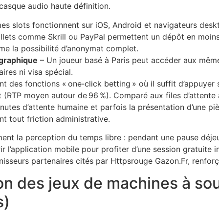
casque audio haute définition.
s slots fonctionnent sur iOS, Android et navigateurs de
llets comme Skrill ou PayPal permettent un dépôt en moins
e la possibilité d’anonymat complet.
graphique
– Un joueur basé à Paris peut accéder aux mêmes
ires ni visa spécial.
 des fonctions « one‑click betting » où il suffit d’appuyer 
nt (RTP moyen autour de 96 %). Comparé aux files d’attente
nutes d’attente humaine et parfois la présentation d’une piè
t tout friction administrative.
ment la perception du temps libre : pendant une pause déje
uvrir l’application mobile pour profiter d’une session gratuite 
rnisseurs partenaires cités par Httpsrouge Gazon.Fr, renfor
ion des jeux de machines à so
s)