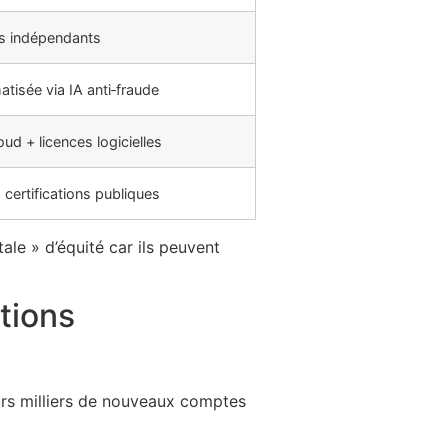
s indépendants
tisée via IA anti‑fraude
oud + licences logicielles
certifications publiques
ale » d’équité car ils peuvent
ations
eurs milliers de nouveaux comptes