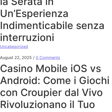
la Serata in
Un’Esperienza
Indimenticabile senza
interruzioni
Uncategorized
August 22, 2025
/
0 Comments
Casino Mobile iOS vs
Android: Come i Giochi
con Croupier dal Vivo
Rivoluzionano il Tuo