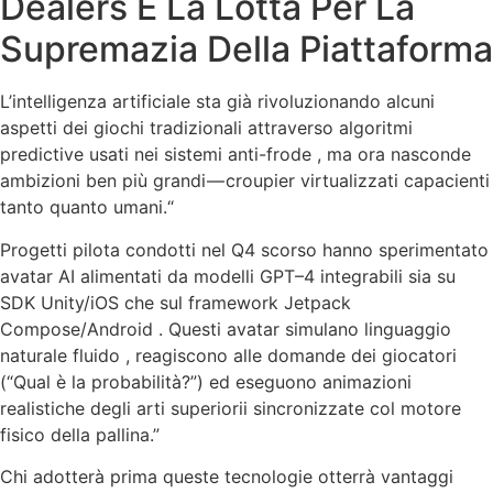
Dealers E La Lotta Per La
Supremazia Della Piattaforma
L’intelligenza artificiale sta già rivoluzionando alcuni
aspetti dei giochi tradizionali attraverso algoritmi
predictive usati nei sistemi anti-frode , ma ora nasconde
ambizioni ben più grandi — croupier virtualizzati capacienti
tanto quanto umani.“
Progetti pilota condotti nel Q4 scorso hanno sperimentato
avatar AI alimentati da modelli GPT–4 integrabili sia su
SDK Unity/iOS che sul framework Jetpack
Compose/Android . Questi avatar simulano linguaggio
naturale fluido , reagiscono alle domande dei giocatori
(“Qual è la probabilità?”) ed eseguono animazioni
realistiche degli arti superiorii sincronizzate col motore
fisico della pallina.”
Chi adotterà prima queste tecnologie otterrà vantaggi