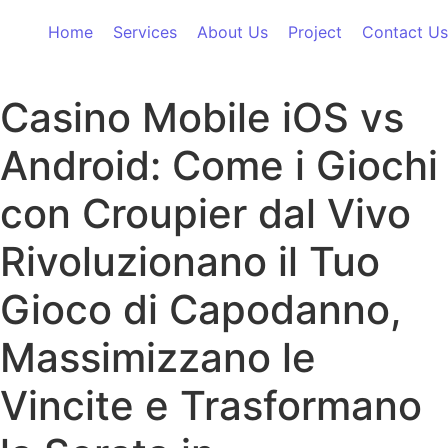
Skip to content
Home
Services
About Us
Project
Contact Us
Casino Mobile iOS vs
Android: Come i Giochi
con Croupier dal Vivo
Rivoluzionano il Tuo
Gioco di Capodanno,
Massimizzano le
Vincite e Trasformano