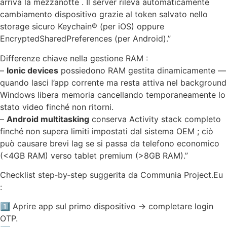
arriva la mezzanotte . Il server rileva automaticamente
cambiamento dispositivo grazie al token salvato nello
storage sicuro Keychain® (per iOS) oppure
EncryptedSharedPreferences (per Android).”
Differenze chiave nella gestione RAM :
–
Ionic devices
possiedono RAM gestita dinamicamente —
quando lasci l’app corrente ma resta attiva nel background
Windows libera memoria cancellando temporaneamente lo
stato video finché non ritorni.
–
Android multitasking
conserva Activity stack completo
finché non supera limiti impostati dal sistema OEM ; ciò
può causare brevi lag se si passa da telefono economico
(<4GB RAM) verso tablet premium (>8GB RAM).”
Checklist step‑by‑step suggerita da Communia Project.Eu
:
1️⃣ Aprire app sul primo dispositivo → completare login
OTP.