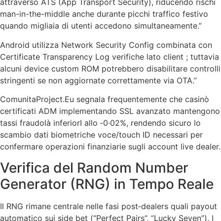
attraverso ATS (App Transport Security), riducendo rischi
man-in-the-middle anche durante picchi traffico festivo
quando migliaia di utenti accedono simultaneamente.”
Android utilizza Network Security Config combinata con
Certificate Transparency Log verifiche lato client ; tuttavia
alcuni device custom ROM potrebbero disabilitare controlli
stringenti se non aggiornate correttamente via OTA.”
Comunita​Project.Eu segnala frequentemente che casinò
certificati ADM implementando SSL avanzato mantengono
tassi fraudolà inferior­I allo ‑0·02%, rendendo sicuro lo
scambio dati biometriche voce/touch ID necessari per
confermare operazioni finanziarie sugli account live dealer.
Verifica del Random Number
Generator (RNG) in Tempo Reale
Il RNG rimane centrale nelle fasi post‑dealers quali payout
automatico sui side bet (“Perfect Pairs”, “Lucky Seven”). I