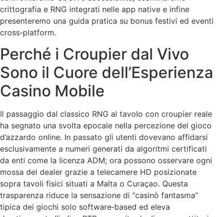
crittografia e RNG integrati nelle app native e infine
presenteremo una guida pratica su bonus festivi ed eventi
cross‑platform.
Perché i Croupier dal Vivo
Sono il Cuore dell’Esperienza
Casino Mobile
Il passaggio dal classico RNG al tavolo con croupier reale
ha segnato una svolta epocale nella percezione del gioco
d’azzardo online. In passato gli utenti dovevano affidarsi
esclusivamente a numeri generati da algoritmi certificati
da enti come la licenza ADM; ora possono osservare ogni
mossa del dealer grazie a telecamere HD posizionate
sopra tavoli fisici situati a Malta o Curaçao. Questa
trasparenza riduce la sensazione di “casinò fantasma”
tipica dei giochi solo software‑based ed eleva