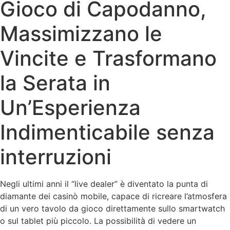
Gioco di Capodanno,
Massimizzano le
Vincite e Trasformano
la Serata in
Un’Esperienza
Indimenticabile senza
interruzioni
Negli ultimi anni il “live dealer” è diventato la punta di
diamante dei casinò mobile, capace di ricreare l’atmosfera
di un vero tavolo da gioco direttamente sullo smartwatch
o sul tablet più piccolo. La possibilità di vedere un