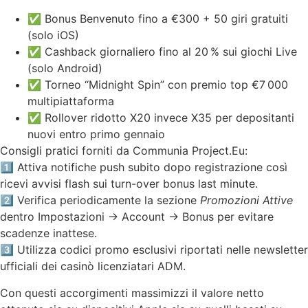
✅ Bonus Benvenuto fino a €300 + 50 giri gratuiti
(solo iOS)
✅ Cashback giornaliero fino al 20 % sui giochi Live
(solo Android)
✅ Torneo “Midnight Spin” con premio top €7 000
multipiattaforma
✅ Rollover ridotto X20 invece X35 per depositanti
nuovi entro primo gennaio
Consigli pratici forniti da Communia Project.Eu:
1️⃣ Attiva notifiche push subito dopo registrazione così
ricevi avvisi flash sui turn-over bonus last minute.
2️⃣ Verifica periodicamente la sezione
Promozioni Attive
dentro Impostazioni → Account → Bonus per evitare
scadenze inattese.
3️⃣ Utilizza codici promo esclusivi riportati nelle newsletter
ufficiali dei casinò licenziatari ADM.
Con questi accorgimenti massimizzi il valore netto