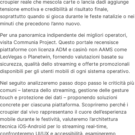
croupier reale che mescola carte o lancia dadi aggiunge
tensione emotiva e credibilità al risultato finale,
soprattutto quando si gioca durante le feste natalizie o nei
minuti che precedono l’anno nuovo.
Per una panoramica indipendente dei migliori operatori,
visita Communi​a Project. Questo portale recensisce
piattaforme con licenza ADM e casinò non AAMS come
LeoVegas o Planetwin, fornendo valutazioni basate su
sicurezza, qualità dello streaming e offerte promozionali
disponibili per gli utenti mobili di ogni sistema operativo.
Nel seguito analizzeremo passo dopo passo le criticità più
comuni – latenza dello streaming, gestione delle gesture
touch e protezione dei dati – proponendo soluzioni
concrete per ciascuna piattaforma. Scopriremo perché i
croupier dal vivo rappresentano il cuore dell’esperienza
mobile durante le festività, valuteremo l’architettura
tecnica iOS‑Android per lo streaming real‑time,
confronteremo UI/UX e accessibilità, esamineremo