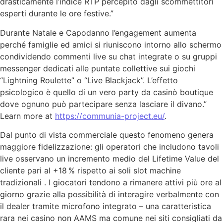
drasticamente l’indice RTP percepito dagli scommettitori
esperti durante le ore festive.”
Durante Natale e Capodanno l’engagement aumenta
perché famiglie ed amici si riuniscono intorno allo schermo
condividendo commenti live su chat integrate o su gruppi
messenger dedicati alle puntate collettive sui giochi
“Lightning Roulette” o “Live Blackjack”. L’effetto
psicologico è quello di un vero party da casinò boutique
dove ognuno può partecipare senza lasciare il divano.”
Learn more at
https://communia-project.eu/
.
Dal punto di vista commerciale questo fenomeno genera
maggiore fidelizzazione: gli operatori che includono tavoli
live osservano un incremento medio del Lifetime Value del
cliente pari al +18 % rispetto ai soli slot machine
tradizionali . I giocatori tendono a rimanere attivi più ore al
giorno grazie alla possibilità di interagire verbalmente con
il dealer tramite microfono integrato – una caratteristica
rara nei casino non AAMS ma comune nei siti consigliati da