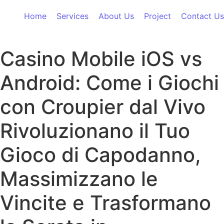
Skip to content
Home
Services
About Us
Project
Contact Us
Casino Mobile iOS vs
Android: Come i Giochi
con Croupier dal Vivo
Rivoluzionano il Tuo
Gioco di Capodanno,
Massimizzano le
Vincite e Trasformano