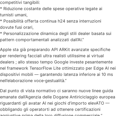
competitivi tangibili:
* Riduzione costante delle spese operative legate ai
turnisti umani,
* Possibilità offerta continua h24 senza interruzioni
dovute fusi orari,
* Personalizzazione dinamica degli stili deale​r basata sui
pattern comportamentali analizzati dall’AI.”
Apple sta già preparando API ARKit avanzate specifiche
per rendering facciali ultra realisti utilissime ai virtual
dealers ; allo stesso tempo Google investe pesantemente
nel framework TensorFlow Lite ottimizzato per Edge AI nei
dispositivi mobili — garantendo latenza inferiore ai 10 ms
nell’elaborazione voce‐gestualità.”
Dal punto di vista normativo ci saranno nuove linee guida
emanate dall’Agenzia delle Dogane Antiriciclaggio europea
riguardanti gli avatar AI nei giochi d’importo elevATO —
obbligando gli operator­ti ad ottenere certificazioni
aggiuntive prima della loro diffusione commerciale.“