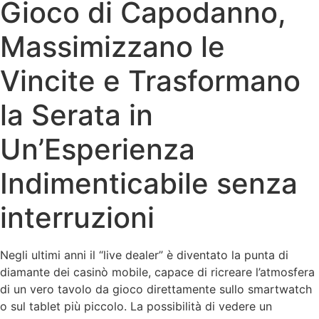
Gioco di Capodanno,
Massimizzano le
Vincite e Trasformano
la Serata in
Un’Esperienza
Indimenticabile senza
interruzioni
Negli ultimi anni il “live dealer” è diventato la punta di
diamante dei casinò mobile, capace di ricreare l’atmosfera
di un vero tavolo da gioco direttamente sullo smartwatch
o sul tablet più piccolo. La possibilità di vedere un