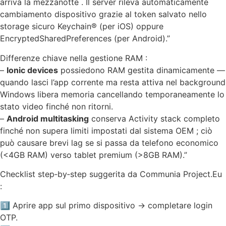
arriva la mezzanotte . Il server rileva automaticamente
cambiamento dispositivo grazie al token salvato nello
storage sicuro Keychain® (per iOS) oppure
EncryptedSharedPreferences (per Android).”
Differenze chiave nella gestione RAM :
–
Ionic devices
possiedono RAM gestita dinamicamente —
quando lasci l’app corrente ma resta attiva nel background
Windows libera memoria cancellando temporaneamente lo
stato video finché non ritorni.
–
Android multitasking
conserva Activity stack completo
finché non supera limiti impostati dal sistema OEM ; ciò
può causare brevi lag se si passa da telefono economico
(<4GB RAM) verso tablet premium (>8GB RAM).”
Checklist step‑by‑step suggerita da Communia Project.Eu
:
1️⃣ Aprire app sul primo dispositivo → completare login
OTP.