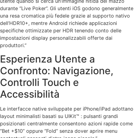
utente quando si cerca un’immagine nitida del mazzo
durante “Live Poker”. Gli utenti iOS godono generalmente
una resa cromatica più fedele grazie al supporto nativo
dell’HDR10+, mentre Android richiede applicazioni
specifiche ottimizzate per HDR tenendo conto delle
impostazioni display personalizzabili offerte dai
produttori.”
Esperienza Utente a
Confronto: Navigazione,
Controlli Touch e
Accessibilità
Le interfacce native sviluppate per iPhone/iPad adottano
layout minimalisti basati su UIKit™ : pulsanti grandi
posizionati centralmente consentono azioni rapide come
“Bet +$10” oppure “Fold” senza dover aprire menu