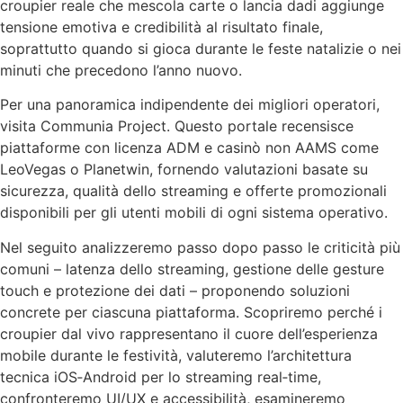
croupier reale che mescola carte o lancia dadi aggiunge
tensione emotiva e credibilità al risultato finale,
soprattutto quando si gioca durante le feste natalizie o nei
minuti che precedono l’anno nuovo.
Per una panoramica indipendente dei migliori operatori,
visita Communi​a Project. Questo portale recensisce
piattaforme con licenza ADM e casinò non AAMS come
LeoVegas o Planetwin, fornendo valutazioni basate su
sicurezza, qualità dello streaming e offerte promozionali
disponibili per gli utenti mobili di ogni sistema operativo.
Nel seguito analizzeremo passo dopo passo le criticità più
comuni – latenza dello streaming, gestione delle gesture
touch e protezione dei dati – proponendo soluzioni
concrete per ciascuna piattaforma. Scopriremo perché i
croupier dal vivo rappresentano il cuore dell’esperienza
mobile durante le festività, valuteremo l’architettura
tecnica iOS‑Android per lo streaming real‑time,
confronteremo UI/UX e accessibilità, esamineremo