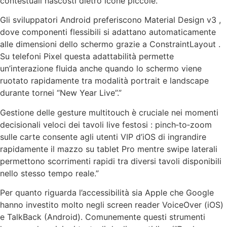
contestuali nascosti dietro icone piccole.”
Gli sviluppatori Android preferiscono Material Design v3 ,
dove componenti flessibili si adattano automaticamente
alle dimensioni dello schermo grazie a ConstraintLayout .
Su telefoni Pixel questa adattabilità permette
un’interazione fluida anche quando lo schermo viene
ruotato rapidamente tra modalità portrait e landscape
durante tornei “New Year Live”.”
Gestione delle gesture multitouch è cruciale nei momenti
decisionali veloci dei tavoli live festosi : pinch‑to‑zoom
sulle carte consente agli utenti VIP d’iOS di ingrandire
rapidamente il mazzo su tablet Pro mentre swipe laterali
permettono scorrimenti rapidi tra diversi tavoli disponibili
nello stesso tempo reale.”
Per quanto riguarda l’accessibilità sia Apple che Google
hanno investito molto negli screen reader VoiceOver (iOS)
e TalkBack (Android). Comunemente questi strumenti