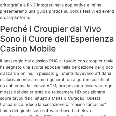
crittografia e RNG integrati nelle app native e infine
presenteremo una guida pratica su bonus festivi ed eventi
cross‑platform.
Perché i Croupier dal Vivo
Sono il Cuore dell’Esperienza
Casino Mobile
Il passaggio dal classico RNG al tavolo con croupier reale
ha segnato una svolta epocale nella percezione del gioco
d’azzardo online. In passato gli utenti dovevano affidarsi
esclusivamente a numeri generati da algoritmi certificati
da enti come la licenza ADM; ora possono osservare ogni
mossa del dealer grazie a telecamere HD posizionate
sopra tavoli fisici situati a Malta o Curaçao. Questa
trasparenza riduce la sensazione di “casinò fantasma”
tipica dei giochi solo software‑based ed eleva