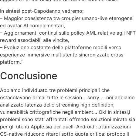
In sintesi post‐Capodanno vedremo:
– Maggior coesistenza tra croupier umano-live eterogenei
ed avatar AI complementari,
– Aggiornamenti continui sulle policy AML relative agli NFT
reward associabili alle vincite,
– Evoluzione costante delle piattaforme mobili verso
esperienze immersive multiutente sincronizzate cross‐
platform.”
Conclusione
Abbiamo individuato tre problemi principali che
ostacolavano ormai tutte le session… sorry … noi abbiamo
analizzato latenza dello streaming high definition,
vulnerabilità crittografiche negli ambient… Ok! In sintesi,i
problemi sono stati affrontati offrendo soluzioni mirate sia
per gli utenti Apple sia per quelli Android.: ottimizzazioni
OS-native riducono ritardi sotto quota critica; protocolli